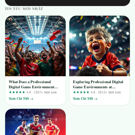
TIN TỨC MỚI NHẤT
What Does a Professional
Exploring Professional Digital
Digital Game Environment
Game Environments at
Really Look Like? A Review of
dn8809.com: A Risk-First
★★★★★
4.8 · 3267+ lượt xem
★★★★★
4.8 · 2812+ lượt xem
uu88pai.com
Review
Xem Chi Tiết →
Xem Chi Tiết →