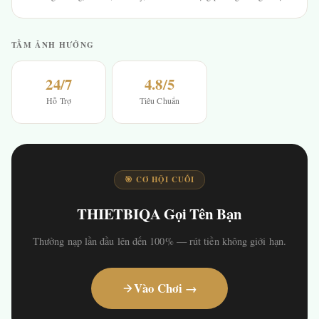
TẦM ẢNH HƯỞNG
24/7
4.8/5
Hỗ Trợ
Tiêu Chuẩn
🎯 CƠ HỘI CUỐI
THIETBIQA Gọi Tên Bạn
Thưởng nạp lần đầu lên đến 100% — rút tiền không giới hạn.
Vào Chơi →