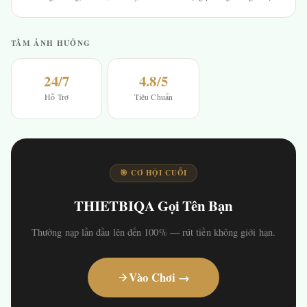
TẦM ẢNH HƯỞNG
24/7
4.8/5
Hỗ Trợ
Tiêu Chuẩn
🎯 CƠ HỘI CUỐI
THIETBIQA Gọi Tên Bạn
Thưởng nạp lần đầu lên đến 100% — rút tiền không giới hạn.
Vào Chơi →