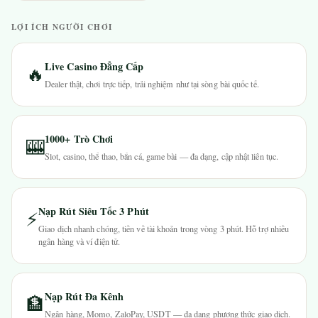
LỢI ÍCH NGƯỜI CHƠI
Live Casino Đẳng Cấp
🔥
Dealer thật, chơi trực tiếp, trải nghiệm như tại sòng bài quốc tế.
1000+ Trò Chơi
🎰
Slot, casino, thể thao, bắn cá, game bài — đa dạng, cập nhật liên tục.
Nạp Rút Siêu Tốc 3 Phút
⚡
Giao dịch nhanh chóng, tiền về tài khoản trong vòng 3 phút. Hỗ trợ nhiều
ngân hàng và ví điện tử.
Nạp Rút Đa Kênh
🏦
Ngân hàng, Momo, ZaloPay, USDT — đa dạng phương thức giao dịch.