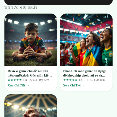
TIN TỨC MỚI NHẤT
Review game chủ đề núi lửa
Phân tích sảnh game đa dạng:
trên cm88.dad: Góc nhìn kiểm
độ khó, nhịp chơi, rủi ro và
tra và minh bạch
quản lý vốn
★★★★★
4.8 · 2732+ lượt xem
★★★★★
4.8 · 3138+ lượt xem
Xem Chi Tiết →
Xem Chi Tiết →