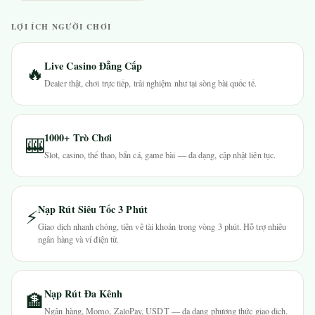
LỢI ÍCH NGƯỜI CHƠI
Live Casino Đẳng Cấp
🔥
Dealer thật, chơi trực tiếp, trải nghiệm như tại sòng bài quốc tế.
1000+ Trò Chơi
🎰
Slot, casino, thể thao, bắn cá, game bài — đa dạng, cập nhật liên tục.
Nạp Rút Siêu Tốc 3 Phút
⚡
Giao dịch nhanh chóng, tiền về tài khoản trong vòng 3 phút. Hỗ trợ nhiều
ngân hàng và ví điện tử.
Nạp Rút Đa Kênh
🏦
Ngân hàng, Momo, ZaloPay, USDT — đa dạng phương thức giao dịch.