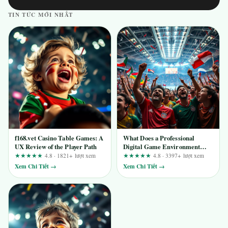
TIN TỨC MỚI NHẤT
f168.vet Casino Table Games: A
What Does a Professional
UX Review of the Player Path
Digital Game Environment
Really Look Like? A Review of
★★★★★
4.8 · 1821+ lượt xem
★★★★★
4.8 · 3397+ lượt xem
uu88pai.com
Xem Chi Tiết →
Xem Chi Tiết →