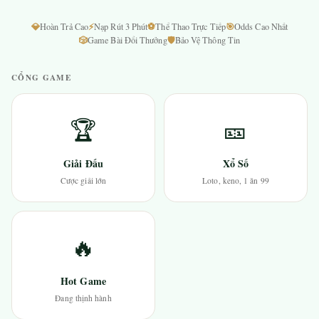
💎
⚡
⚽
🎯
Hoàn Trả Cao
Nạp Rút 3 Phút
Thể Thao Trực Tiếp
Odds Cao Nhất
🎲
🛡
Game Bài Đổi Thưởng
Bảo Vệ Thông Tin
CỔNG GAME
🏆
🎫
Giải Đấu
Xổ Số
Cược giải lớn
Loto, keno, 1 ăn 99
🔥
Hot Game
Đang thịnh hành