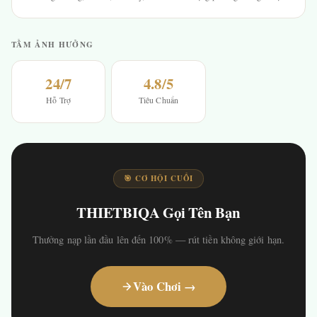
TẦM ẢNH HƯỞNG
24/7
4.8/5
Hỗ Trợ
Tiêu Chuẩn
🎯 CƠ HỘI CUỐI
THIETBIQA Gọi Tên Bạn
Thưởng nạp lần đầu lên đến 100% — rút tiền không giới hạn.
Vào Chơi →