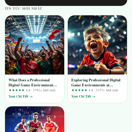
TIN TỨC MỚI NHẤT
What Does a Professional
Exploring Professional Digital
Digital Game Environment
Game Environments at
Really Look Like? A Review of
dn8809.com: A Risk-First
★★★★★
4.8 · 2781+ lượt xem
★★★★★
4.8 · 3157+ lượt xem
uu88pai.com
Review
Xem Chi Tiết →
Xem Chi Tiết →