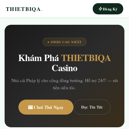
THIETBIQA
.
Đăng Ký
♦ ODDS CAO NHẤT
Khám Phá
THIETBIQA
Casino
Nhà cái Pháp lý cho cộng đồng betting. Hỗ trợ 24/7 — rút
tiền siêu tốc.
🎰 Chơi Thử Ngay
Đọc Tin Tức