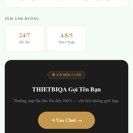
TẦM ẢNH HƯỞNG
24/7
4.8/5
Hỗ Trợ
Tiêu Chuẩn
🎯 CƠ HỘI CUỐI
THIETBIQA Gọi Tên Bạn
Thưởng nạp lần đầu lên đến 100% — rút tiền không giới hạn.
Vào Chơi →