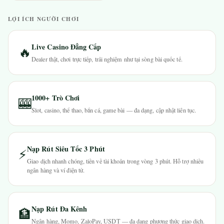
LỢI ÍCH NGƯỜI CHƠI
Live Casino Đẳng Cấp
🔥
Dealer thật, chơi trực tiếp, trải nghiệm như tại sòng bài quốc tế.
1000+ Trò Chơi
🎰
Slot, casino, thể thao, bắn cá, game bài — đa dạng, cập nhật liên tục.
Nạp Rút Siêu Tốc 3 Phút
⚡
Giao dịch nhanh chóng, tiền về tài khoản trong vòng 3 phút. Hỗ trợ nhiều
ngân hàng và ví điện tử.
Nạp Rút Đa Kênh
🏦
Ngân hàng, Momo, ZaloPay, USDT — đa dạng phương thức giao dịch.