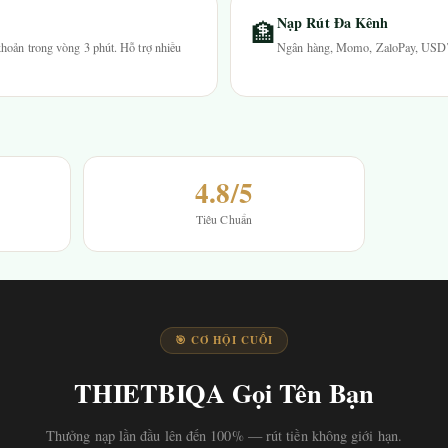
Nạp Rút Đa Kênh
🏦
khoản trong vòng 3 phút. Hỗ trợ nhiều
Ngân hàng, Momo, ZaloPay, USDT 
4.8/5
Tiêu Chuẩn
🎯 CƠ HỘI CUỐI
THIETBIQA Gọi Tên Bạn
Thưởng nạp lần đầu lên đến 100% — rút tiền không giới hạn.