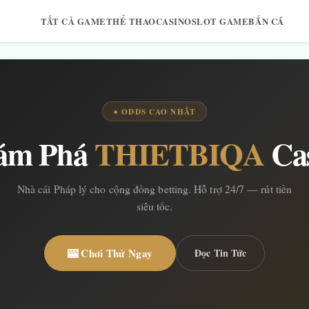
TẤT CẢ GAME
THỂ THAO
CASINO
SLOT GAME
BẮN CÁ
♦ ODDS CAO NHẤT
ám Phá
THIETBIQA
Ca
Nhà cái Pháp lý cho cộng đồng betting. Hỗ trợ 24/7 — rút tiền
siêu tốc.
🎰 Chơi Thử Ngay
Đọc Tin Tức