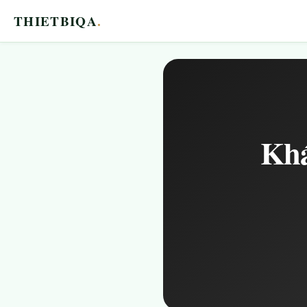
THIETBIQA
.
Kh