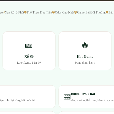
⚡
⚽
🎯
🎲
🛡
ao
Nạp Rút 3 Phút
Thể Thao Trực Tiếp
Odds Cao Nhất
Game Bài Đổi Thưởng
Bảo
🎫
🔥
Xổ Số
Hot Game
Loto, keno, 1 ăn 99
Đang thịnh hành
1000+ Trò Chơi
🎰
ghiệm như tại sòng bài quốc tế.
Slot, casino, thể thao, bắn cá, game