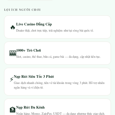
LỢI ÍCH NGƯỜI CHƠI
Live Casino Đẳng Cấp
🔥
Dealer thật, chơi trực tiếp, trải nghiệm như tại sòng bài quốc tế.
1000+ Trò Chơi
🎰
Slot, casino, thể thao, bắn cá, game bài — đa dạng, cập nhật liên tục.
Nạp Rút Siêu Tốc 3 Phút
⚡
Giao dịch nhanh chóng, tiền về tài khoản trong vòng 3 phút. Hỗ trợ nhiều
ngân hàng và ví điện tử.
Nạp Rút Đa Kênh
🏦
Ngân hàng, Momo, ZaloPay, USDT — đa dạng phương thức giao dịch.