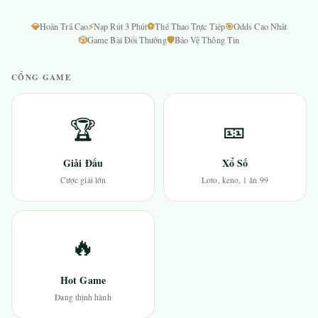
💎
⚡
⚽
🎯
Hoàn Trả Cao
Nạp Rút 3 Phút
Thể Thao Trực Tiếp
Odds Cao Nhất
🎲
🛡
Game Bài Đổi Thưởng
Bảo Vệ Thông Tin
CỔNG GAME
🏆
🎫
Giải Đấu
Xổ Số
Cược giải lớn
Loto, keno, 1 ăn 99
🔥
Hot Game
Đang thịnh hành