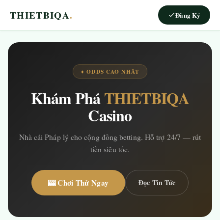
THIETBIQA
.
Đăng Ký
♦ ODDS CAO NHẤT
Khám Phá
THIETBIQA
Casino
Nhà cái Pháp lý cho cộng đồng betting. Hỗ trợ 24/7 — rút
tiền siêu tốc.
🎰 Chơi Thử Ngay
Đọc Tin Tức