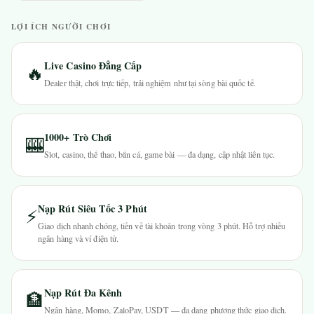
LỢI ÍCH NGƯỜI CHƠI
Live Casino Đẳng Cấp
🔥
Dealer thật, chơi trực tiếp, trải nghiệm như tại sòng bài quốc tế.
1000+ Trò Chơi
🎰
Slot, casino, thể thao, bắn cá, game bài — đa dạng, cập nhật liên tục.
Nạp Rút Siêu Tốc 3 Phút
⚡
Giao dịch nhanh chóng, tiền về tài khoản trong vòng 3 phút. Hỗ trợ nhiều
ngân hàng và ví điện tử.
Nạp Rút Đa Kênh
🏦
Ngân hàng, Momo, ZaloPay, USDT — đa dạng phương thức giao dịch.