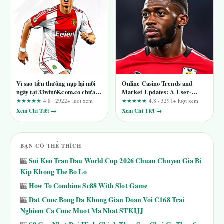
Vì sao tiền thưởng nạp lại mỗi
Online Casino Trends and
ngày tại 33win68.com.co chưa
Market Updates: A User-
chắc đã là của bạn?
Journey Look at u888ee.com
★★★★★
4.8 · 2922+ lượt xem
★★★★★
4.8 · 3291+ lượt xem
Xem Chi Tiết →
Xem Chi Tiết →
BẠN CÓ THỂ THÍCH
Soi Keo Tran Dau World Cup 2026 Chuan Chuyen Gia Bi
🎰
Kip Khong The Bo Lo
How To Combine Sc88 With Slot Game
🎰
Dat Cuoc Bong Da Khong Gian Doan Voi C168 Trai
🎰
Nghiem Ca Cuoc Muot Ma Nhat STKIJJ