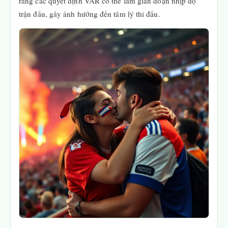
rằng các quyết định VAR có thể làm gián đoạn nhịp độ
trận đấu, gây ảnh hưởng đến tâm lý thi đấu.