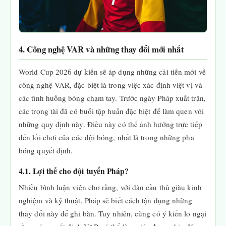
4. Công nghệ VAR và những thay đổi mới nhất
World Cup 2026 dự kiến sẽ áp dụng những cải tiến mới về
công nghệ VAR, đặc biệt là trong việc xác định việt vị và
các tình huống bóng chạm tay. Trước ngày Pháp xuất trận,
các trọng tài đã có buổi tập huấn đặc biệt để làm quen với
những quy định này. Điều này có thể ảnh hưởng trực tiếp
đến lối chơi của các đội bóng, nhất là trong những pha
bóng quyết định.
4.1. Lợi thế cho đội tuyển Pháp?
Nhiều bình luận viên cho rằng, với dàn cầu thủ giàu kinh
nghiệm và kỹ thuật, Pháp sẽ biết cách tận dụng những
thay đổi này để ghi bàn. Tuy nhiên, cũng có ý kiến lo ngại