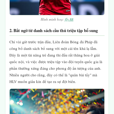
Hình minh hoạ:
fly 88
2. Bất ngờ từ danh sách cầu thủ triệu tập bổ sung
Chỉ vài giờ trước trận đấu, Liên đoàn Bóng đá Pháp đã
công bố danh sách bổ sung với một cái tên khá lạ lẫm.
Đây là một tài năng trẻ đang thi đấu rất thăng hoa ở giải
quốc nội, và việc được triệu tập vào đội tuyển quốc gia là
phần thưởng xứng đáng cho phong độ ấn tượng của anh.
Nhiều người cho rằng, đây có thể là "quân bài tẩy" mà
HLV muốn giấu kín để tạo ra sự đột biến.