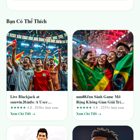
Bạn Có Thể Thích
Live Blackjack at
mm88.fun Sảnh Game Mở
sunwin20.info: A User
Rộng Không Gian Giải Trí
Experience Review of the
Online
★★★★★
4.8 · 2036+ lượt xem
★★★★★
4.8 · 2255+ lượt xem
Dealer-Led Tables
Xem Chi Tiết →
Xem Chi Tiết →