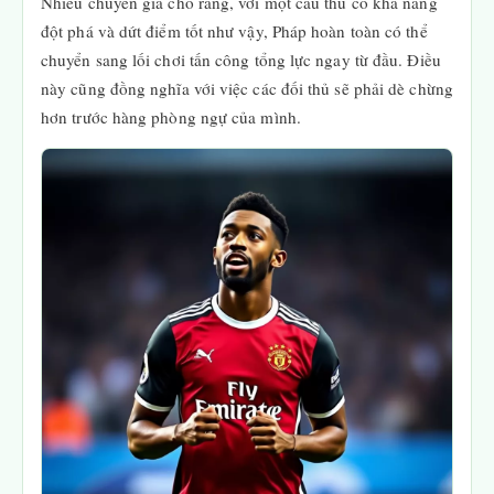
Nhiều chuyên gia cho rằng, với một cầu thủ có khả năng
đột phá và dứt điểm tốt như vậy, Pháp hoàn toàn có thể
chuyển sang lối chơi tấn công tổng lực ngay từ đầu. Điều
này cũng đồng nghĩa với việc các đối thủ sẽ phải dè chừng
hơn trước hàng phòng ngự của mình.