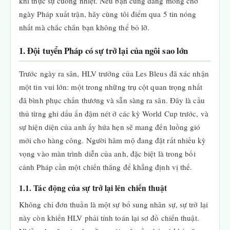
khí thực sự cuồng nhiệt. Nếu bạn cũng đang mong chờ
ngày Pháp xuất trận, hãy cùng tôi điểm qua 5 tin nóng
nhất mà chắc chắn bạn không thể bỏ lỡ.
1. Đội tuyển Pháp có sự trở lại của ngôi sao lớn
Trước ngày ra sân, HLV trưởng của Les Bleus đã xác nhận
một tin vui lớn: một trong những trụ cột quan trọng nhất
đã bình phục chấn thương và sẵn sàng ra sân. Đây là cầu
thủ từng ghi dấu ấn đậm nét ở các kỳ World Cup trước, và
sự hiện diện của anh ấy hứa hẹn sẽ mang đến luồng gió
mới cho hàng công. Người hâm mộ đang đặt rất nhiều kỳ
vọng vào màn trình diễn của anh, đặc biệt là trong bối
cảnh Pháp cần một chiến thắng để khẳng định vị thế.
1.1. Tác động của sự trở lại lên chiến thuật
Không chỉ đơn thuần là một sự bổ sung nhân sự, sự trở lại
này còn khiến HLV phải tính toán lại sơ đồ chiến thuật.