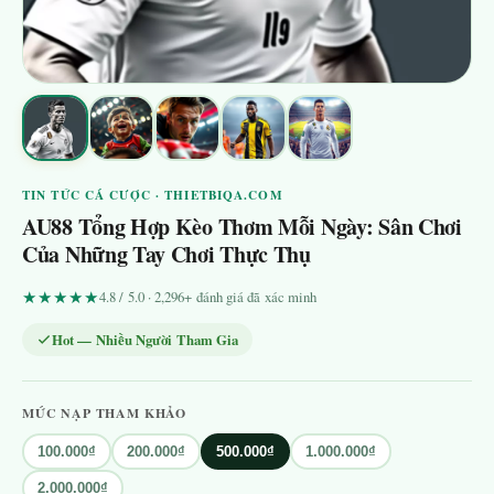
TIN TỨC CÁ CƯỢC · THIETBIQA.COM
AU88 Tổng Hợp Kèo Thơm Mỗi Ngày: Sân Chơi
Của Những Tay Chơi Thực Thụ
★★★★★
4.8 / 5.0 · 2,296+ đánh giá đã xác minh
Hot — Nhiều Người Tham Gia
MỨC NẠP THAM KHẢO
100.000₫
200.000₫
500.000₫
1.000.000₫
2.000.000₫