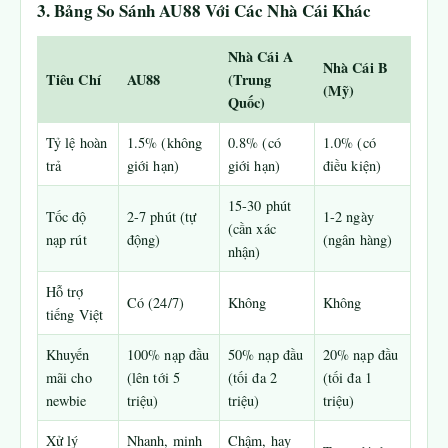
3. Bảng So Sánh AU88 Với Các Nhà Cái Khác
Nhà Cái A
Nhà Cái B
Tiêu Chí
AU88
(Trung
(Mỹ)
Quốc)
Tỷ lệ hoàn
1.5% (không
0.8% (có
1.0% (có
trả
giới hạn)
giới hạn)
điều kiện)
15-30 phút
Tốc độ
2-7 phút (tự
1-2 ngày
(cần xác
nạp rút
động)
(ngân hàng)
nhận)
Hỗ trợ
Có (24/7)
Không
Không
tiếng Việt
Khuyến
100% nạp đầu
50% nạp đầu
20% nạp đầu
mãi cho
(lên tới 5
(tối đa 2
(tối đa 1
newbie
triệu)
triệu)
triệu)
Xử lý
Nhanh, minh
Chậm, hay