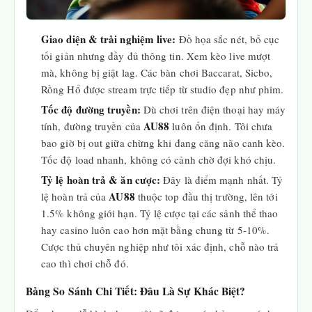
Giao diện & trải nghiệm live:
Đồ họa sắc nét, bố cục
tối giản nhưng đầy đủ thông tin. Xem kèo live mượt
mà, không bị giật lag. Các bàn chơi Baccarat, Sicbo,
Rồng Hổ được stream trực tiếp từ studio đẹp như phim.
Tốc độ đường truyền:
Dù chơi trên điện thoại hay máy
AU88
tính, đường truyền của
luôn ổn định. Tôi chưa
bao giờ bị out giữa chừng khi đang căng não canh kèo.
Tốc độ load nhanh, không có cảnh chờ đợi khó chịu.
Tỷ lệ hoàn trả & ăn cược:
Đây là điểm mạnh nhất. Tỷ
AU88
lệ hoàn trả của
thuộc top đầu thị trường, lên tới
1.5% không giới hạn. Tỷ lệ cược tại các sảnh thể thao
hay casino luôn cao hơn mặt bằng chung từ 5-10%.
Cược thủ chuyên nghiệp như tôi xác định, chỗ nào trả
cao thì chơi chỗ đó.
Bảng So Sánh Chi Tiết: Đâu Là Sự Khác Biệt?