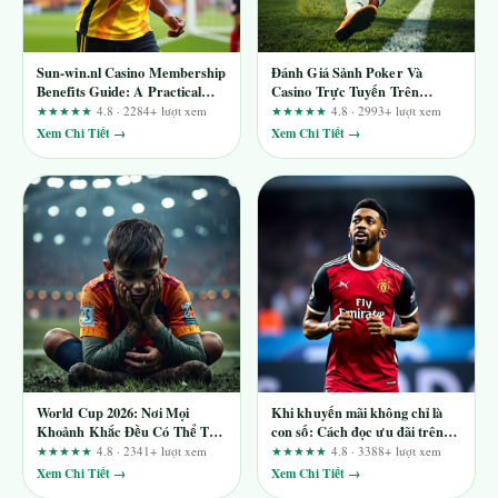
Sun-win.nl Casino Membership
Đánh Giá Sảnh Poker Và
Benefits Guide: A Practical
Casino Trực Tuyến Trên
Step-by-Step Walkthrough
8kbet4.com
★★★★★
4.8 · 2284+ lượt xem
★★★★★
4.8 · 2993+ lượt xem
Xem Chi Tiết →
Xem Chi Tiết →
World Cup 2026: Nơi Mọi
Khi khuyến mãi không chỉ là
Khoảnh Khắc Đều Có Thể Trở
con số: Cách đọc ưu đãi trên
Thành Biểu Tượng
fabet.promo theo giá trị thực
★★★★★
4.8 · 2341+ lượt xem
★★★★★
4.8 · 3388+ lượt xem
Xem Chi Tiết →
Xem Chi Tiết →