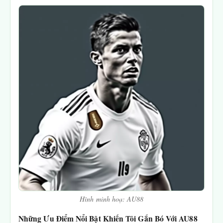
Hình minh hoạ: AU88
Những Ưu Điểm Nổi Bật Khiến Tôi Gắn Bó Với AU88