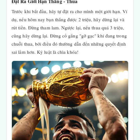
Đặt Ra Giới Hạn Thắng - Thua
Trước khi bắt đầu, hãy tự đặt ra cho mình một giới hạn. Ví
dụ, nếu hôm nay bạn thắng được 2 triệu, hãy dừng lại và
rút tiền. Đừng tham lam. Ngược lại, nếu thua quá 3 triệu,
cũng hãy dừng lại. Đừng cố gắng "gỡ gạc" khi đang trong
chuỗi thua, bởi điều đó thường dẫn đến những quyết định
sai lầm hơn. Kỷ luật là chìa khóa!