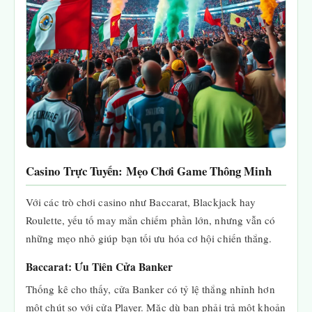
Casino Trực Tuyến: Mẹo Chơi Game Thông Minh
Với các trò chơi casino như Baccarat, Blackjack hay
Roulette, yếu tố may mắn chiếm phần lớn, nhưng vẫn có
những mẹo nhỏ giúp bạn tối ưu hóa cơ hội chiến thắng.
Baccarat: Ưu Tiên Cửa Banker
Thống kê cho thấy, cửa Banker có tỷ lệ thắng nhỉnh hơn
một chút so với cửa Player. Mặc dù bạn phải trả một khoản