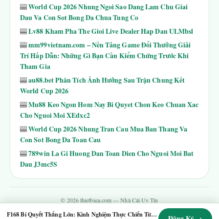
World Cup 2026 Nhung Ngoi Sao Dang Lam Chu Giai
🎰
Dau Va Con Sot Bong Da Chua Tung Co
Lv88 Kham Pha The Gioi Live Dealer Hap Dan ULMbsl
🎰
mm99vietnam.com – Nền Tảng Game Đổi Thưởng Giải
🎰
Trí Hấp Dẫn: Những Gì Bạn Cần Kiểm Chứng Trước Khi
Tham Gia
au88.bet Phân Tích Ảnh Hưởng Sau Trận Chung Kết
🎰
World Cup 2026
Mu88 Keo Ngon Hom Nay Bi Quyet Chon Keo Chuan Xac
🎰
Cho Nguoi Moi XEdxc2
World Cup 2026 Nhung Tran Cau Mua Ban Thang Va
🎰
Con Sot Bong Da Toan Cau
789win La Gi Huong Dan Toan Dien Cho Nguoi Moi Bat
🎰
Dau J3mc5S
© 2026 thietbiqa.com — Nhà Cái Uy Tín
Contact
·
Chính Sách Giao Dịch
·
Chính Sách Hoàn Trả
·
Chính Sách Bảo Mật
·
F168 Bí Quyết Thắng Lớn: Kinh Nghiệm Thực Chiến Từ Cao Thủ
Đăng Ký →