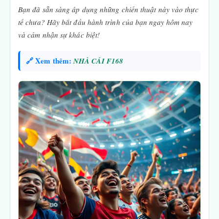
Bạn đã sẵn sàng áp dụng những chiến thuật này vào thực
tế chưa? Hãy bắt đầu hành trình của bạn ngay hôm nay
và cảm nhận sự khác biệt!
🔗 Xem thêm:
NHÀ CÁI F168