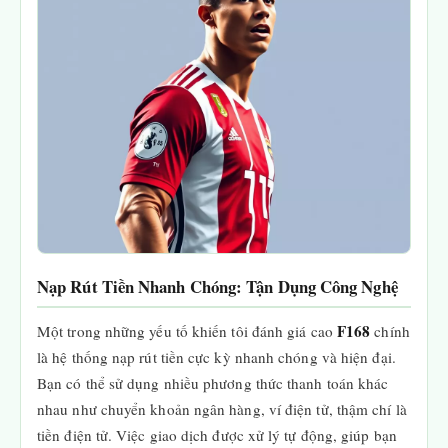
Nạp Rút Tiền Nhanh Chóng: Tận Dụng Công Nghệ
F168
Một trong những yếu tố khiến tôi đánh giá cao
chính
là hệ thống nạp rút tiền cực kỳ nhanh chóng và hiện đại.
Bạn có thể sử dụng nhiều phương thức thanh toán khác
nhau như chuyển khoản ngân hàng, ví điện tử, thậm chí là
tiền điện tử. Việc giao dịch được xử lý tự động, giúp bạn