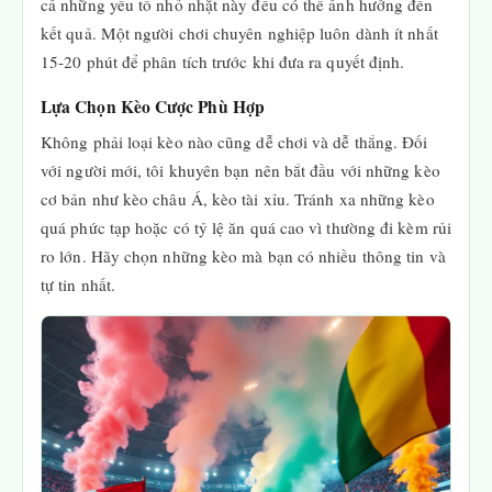
cả những yếu tố nhỏ nhặt này đều có thể ảnh hưởng đến
kết quả. Một người chơi chuyên nghiệp luôn dành ít nhất
15-20 phút để phân tích trước khi đưa ra quyết định.
Lựa Chọn Kèo Cược Phù Hợp
Không phải loại kèo nào cũng dễ chơi và dễ thắng. Đối
với người mới, tôi khuyên bạn nên bắt đầu với những kèo
cơ bản như kèo châu Á, kèo tài xỉu. Tránh xa những kèo
quá phức tạp hoặc có tỷ lệ ăn quá cao vì thường đi kèm rủi
ro lớn. Hãy chọn những kèo mà bạn có nhiều thông tin và
tự tin nhất.