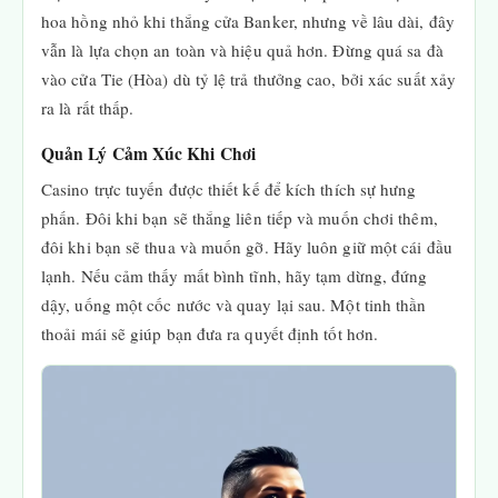
hoa hồng nhỏ khi thắng cửa Banker, nhưng về lâu dài, đây
vẫn là lựa chọn an toàn và hiệu quả hơn. Đừng quá sa đà
vào cửa Tie (Hòa) dù tỷ lệ trả thưởng cao, bởi xác suất xảy
ra là rất thấp.
Quản Lý Cảm Xúc Khi Chơi
Casino trực tuyến được thiết kế để kích thích sự hưng
phấn. Đôi khi bạn sẽ thắng liên tiếp và muốn chơi thêm,
đôi khi bạn sẽ thua và muốn gỡ. Hãy luôn giữ một cái đầu
lạnh. Nếu cảm thấy mất bình tĩnh, hãy tạm dừng, đứng
dậy, uống một cốc nước và quay lại sau. Một tinh thần
thoải mái sẽ giúp bạn đưa ra quyết định tốt hơn.