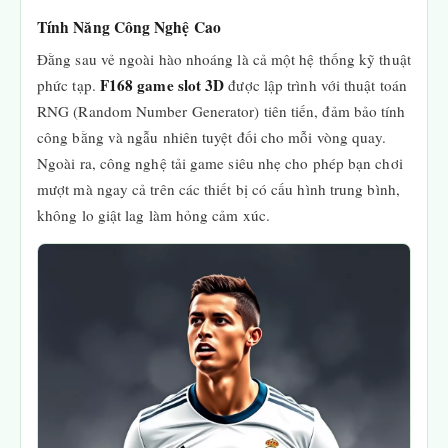
Tính Năng Công Nghệ Cao
Đằng sau vẻ ngoài hào nhoáng là cả một hệ thống kỹ thuật
F168 game slot 3D
phức tạp.
được lập trình với thuật toán
RNG (Random Number Generator) tiên tiến, đảm bảo tính
công bằng và ngẫu nhiên tuyệt đối cho mỗi vòng quay.
Ngoài ra, công nghệ tải game siêu nhẹ cho phép bạn chơi
mượt mà ngay cả trên các thiết bị có cấu hình trung bình,
không lo giật lag làm hỏng cảm xúc.