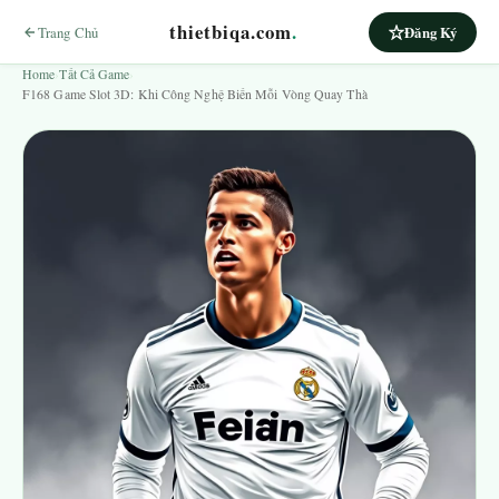
thietbiqa.com
.
Trang Chủ
Đăng Ký
Home
›
Tất Cả Game
›
F168 Game Slot 3D: Khi Công Nghệ Biến Mỗi Vòng Quay Thà