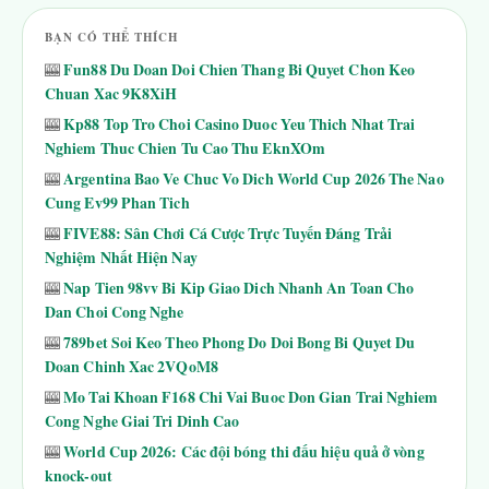
BẠN CÓ THỂ THÍCH
Fun88 Du Doan Doi Chien Thang Bi Quyet Chon Keo
🎰
Chuan Xac 9K8XiH
Kp88 Top Tro Choi Casino Duoc Yeu Thich Nhat Trai
🎰
Nghiem Thuc Chien Tu Cao Thu EknXOm
Argentina Bao Ve Chuc Vo Dich World Cup 2026 The Nao
🎰
Cung Ev99 Phan Tich
FIVE88: Sân Chơi Cá Cược Trực Tuyến Đáng Trải
🎰
Nghiệm Nhất Hiện Nay
Nap Tien 98vv Bi Kip Giao Dich Nhanh An Toan Cho
🎰
Dan Choi Cong Nghe
789bet Soi Keo Theo Phong Do Doi Bong Bi Quyet Du
🎰
Doan Chinh Xac 2VQoM8
Mo Tai Khoan F168 Chi Vai Buoc Don Gian Trai Nghiem
🎰
Cong Nghe Giai Tri Dinh Cao
World Cup 2026: Các đội bóng thi đấu hiệu quả ở vòng
🎰
knock-out