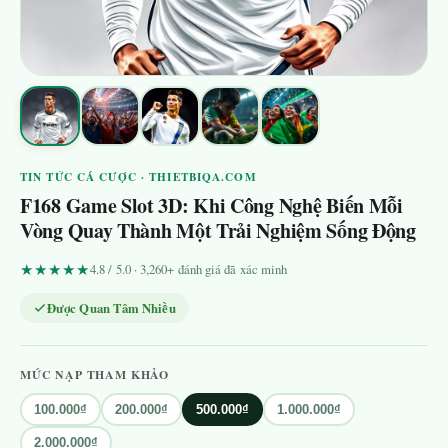
TIN TỨC CÁ CƯỢC · THIETBIQA.COM
F168 Game Slot 3D: Khi Công Nghệ Biến Mỗi
Vòng Quay Thành Một Trải Nghiệm Sống Động
★★★★★
4.8 / 5.0 · 3,260+ đánh giá đã xác minh
Được Quan Tâm Nhiều
MỨC NẠP THAM KHẢO
100.000₫
200.000₫
500.000₫
1.000.000₫
2.000.000₫