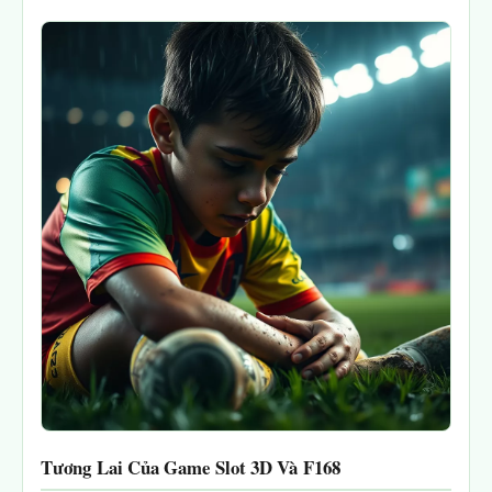
Tương Lai Của Game Slot 3D Và F168