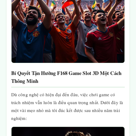
Bí Quyết Tận Hưởng F168 Game Slot 3D Một Cách
Thông Minh
Dù công nghệ có hiện đại đến đâu, việc chơi game có
trách nhiệm vẫn luôn là điều quan trọng nhất. Dưới đây là
một vài mẹo nhỏ mà tôi đúc kết được sau nhiều năm trải
nghiệm: