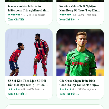
Game kho báu bí ẩn trên
Socolive Zalo – Trải Nghiệm
hi88c.com: Trải nghiệm có thực
Xem Bóng Đá Trực Tiếp Đỉnh
sự đáng để bạn gắn bó?
Cao Ngay Trên Điện Thoại
★★★★★
4.8 · 2461+ lượt xem
★★★★★
4.8 · 2992+ lượt xem
Xem Chi Tiết →
Xem Chi Tiết →
S8 Soi Kèo Theo Lịch Sử Đối
Các Cuộc Chạm Trán Đỉnh
Đầu Hai Đội: Bí Kíp Từ Cao
Cao Chờ Đợi Tại World Cup
Thủ 10 Năm Trong Nghề
2026
★★★★★
4.8 · 2649+ lượt xem
★★★★★
4.8 · 3132+ lượt xem
Xem Chi Tiết →
Xem Chi Tiết →