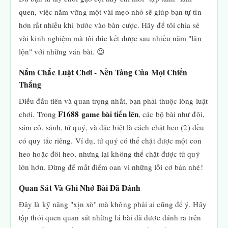
quen, việc nắm vững một vài mẹo nhỏ sẽ giúp bạn tự tin
hơn rất nhiều khi bước vào bàn cược. Hãy để tôi chia sẻ
vài kinh nghiệm mà tôi đúc kết được sau nhiều năm "lăn
lộn" với những ván bài. 😉
Nắm Chắc Luật Chơi - Nền Tảng Của Mọi Chiến
Thắng
Điều đầu tiên và quan trọng nhất, bạn phải thuộc lòng luật
F1688 game bài tiến lên
chơi. Trong
, các bộ bài như đôi,
sám cô, sảnh, tứ quý, và đặc biệt là cách chặt heo (2) đều
có quy tắc riêng. Ví dụ, tứ quý có thể chặt được một con
heo hoặc đôi heo, nhưng lại không thể chặt được tứ quý
lớn hơn. Đừng để mất điểm oan vì những lỗi cơ bản nhé!
Quan Sát Và Ghi Nhớ Bài Đã Đánh
Đây là kỹ năng "xịn xò" mà không phải ai cũng để ý. Hãy
tập thói quen quan sát những lá bài đã được đánh ra trên