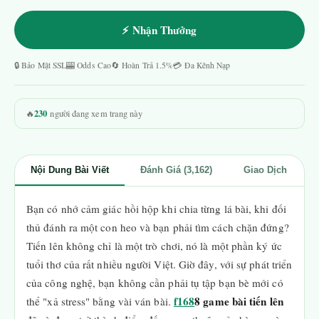
⚡ Nhận Thưởng
🔒 Bảo Mật SSL
🎰 Odds Cao
🔄 Hoàn Trả 1.5%
💳 Đa Kênh Nạp
230
🔥
người đang xem trang này
Nội Dung Bài Viết
Đánh Giá (3,162)
Giao Dịch
Bạn có nhớ cảm giác hồi hộp khi chia từng lá bài, khi đối
thủ đánh ra một con heo và bạn phải tìm cách chặn đứng?
Tiến lên không chỉ là một trò chơi, nó là một phần ký ức
tuổi thơ của rất nhiều người Việt. Giờ đây, với sự phát triển
của công nghệ, bạn không cần phải tụ tập bạn bè mới có
f168
8 game bài tiến lên
thể "xả stress" bằng vài ván bài.