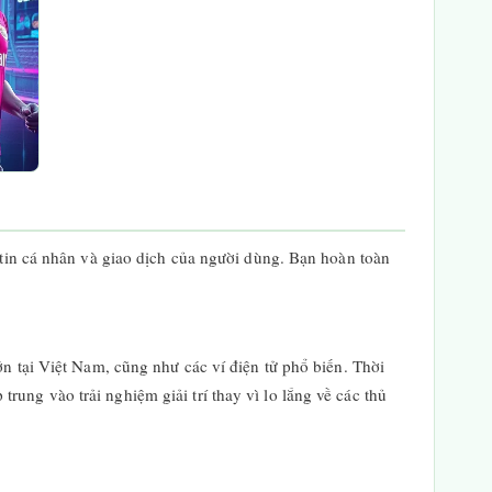
tin cá nhân và giao dịch của người dùng. Bạn hoàn toàn
n tại Việt Nam, cũng như các ví điện tử phổ biến. Thời
trung vào trải nghiệm giải trí thay vì lo lắng về các thủ