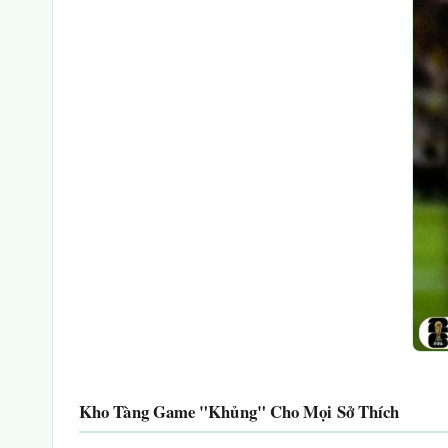
Kho Tàng Game "Khủng" Cho Mọi Sở Thích