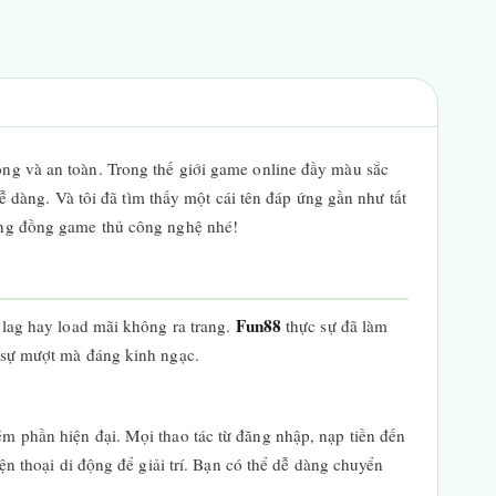
ng và an toàn. Trong thế giới game online đầy màu sắc
ễ dàng. Và tôi đã tìm thấy một cái tên đáp ứng gần như tất
ộng đồng game thủ công nghệ nhé!
Fun88
 lag hay load mãi không ra trang.
thực sự đã làm
c sự mượt mà đáng kinh ngạc.
m phần hiện đại. Mọi thao tác từ đăng nhập, nạp tiền đến
ện thoại di động để giải trí. Bạn có thể dễ dàng chuyển