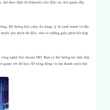
, thể thao điện tử (eSports) cho đến các slot game đầy
ường. Hệ thống kèo cược đa dạng, tỷ lệ cạnh tranh và đặc
 tuyển yêu thích thi đấu, vừa có những giây phút hồi hộp
 công nghệ live stream HD. Bạn có thể tương tác trực tiếp
slot game với đồ họa 3D sống động và âm thanh cuốn hút