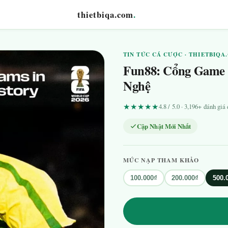
thietbiqa.com
.
TIN TỨC CÁ CƯỢC · THIETBIQ
Fun88: Cổng Game 
Nghệ
★★★★★
4.8 / 5.0 · 3,196+ đánh gi
Cập Nhật Mới Nhất
MỨC NẠP THAM KHẢO
100.000₫
200.000₫
500.