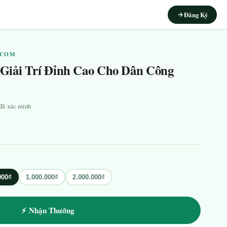
Đăng Ký
A.COM
Giải Trí Đỉnh Cao Cho Dân Công
á đã xác minh
000₫
1.000.000₫
2.000.000₫
⚡ Nhận Thưởng