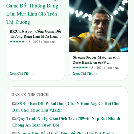
B52Club App – Cổng Game Đổi
Thưởng Đang Làm Mưa Làm
Gió Trên Thị Trường
★★★★★
4.8 · 3098+ lượt xem
Stream Soccer Matches with
Zero Hassle on ee88-
iphone.com
★★★★★
4.8 · 2654+ lượt xem
Xem Chi Tiết →
Xem Chi Tiết →
BẠN CÓ THỂ THÍCH
S8 Soi Keo Dfb Pokal Dang Chu Y Hom Nay Co Hoi Cho
🎰
Dan Choi Thuc Thu VJzRlf
Quy Trinh Xu Ly Giao Dich Tren 789win Nap Rut Nhanh
🎰
Chong An Toan Tuyet Doi
Những Trận Đấu Quyết Định Số Phận Các Đội Tuyển:
🎰