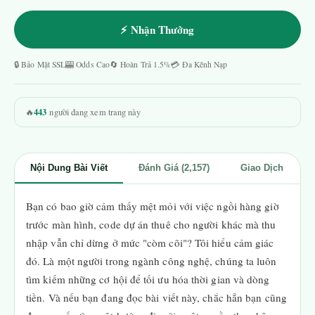
⚡ Nhận Thưởng
🔒 Bảo Mật SSL
🎰 Odds Cao
🔄 Hoàn Trả 1.5%
💳 Đa Kênh Nạp
443
🔥
người đang xem trang này
Nội Dung Bài Viết
Đánh Giá (2,157)
Giao Dịch
Bạn có bao giờ cảm thấy mệt mỏi với việc ngồi hàng giờ
trước màn hình, code dự án thuê cho người khác mà thu
nhập vẫn chỉ dừng ở mức "còm cõi"? Tôi hiểu cảm giác
đó. Là một người trong ngành công nghệ, chúng ta luôn
tìm kiếm những cơ hội để tối ưu hóa thời gian và dòng
tiền. Và nếu bạn đang đọc bài viết này, chắc hẳn bạn cũng