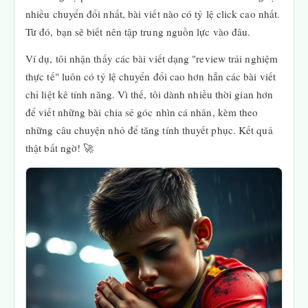
nhiều chuyển đổi nhất, bài viết nào có tỷ lệ click cao nhất.
Từ đó, bạn sẽ biết nên tập trung nguồn lực vào đâu.
Ví dụ, tôi nhận thấy các bài viết dạng "review trải nghiệm
thực tế" luôn có tỷ lệ chuyển đổi cao hơn hẳn các bài viết
chỉ liệt kê tính năng. Vì thế, tôi dành nhiều thời gian hơn
để viết những bài chia sẻ góc nhìn cá nhân, kèm theo
những câu chuyện nhỏ để tăng tính thuyết phục. Kết quả
thật bất ngờ! 🚀