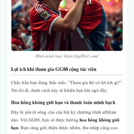
Hình minh hoạ: https://gg88n2.com/
Lợi ích khi tham gia GG88 cộng tác viên
Chắc hẳn bạn đang thắc mắc: "Tham gia thì có lợi ích gì?".
Tin tôi đi, danh sách này sẽ khiến bạn bất ngờ đấy.
Hoa hồng không giới hạn và thanh toán minh bạch
Đây là yếu tố sống còn của bất kỳ chương trình affiliate
hoa hồng không giới
nào. Với GG88, bạn sẽ được hưởng
hạn
. Bạn càng giới thiệu được nhiều, thu nhập càng cao.