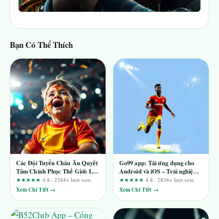
Bạn Có Thể Thích
Các Đội Tuyển Châu Âu Quyết
Go99 app: Tải ứng dụng cho
Tâm Chinh Phục Thế Giới: Làn
Android và iOS – Trải nghiệm
Sóng Mới Từ Lục Địa Già
mọi lúc, mọi nơi
★★★★★
4.8 · 2384+ lượt xem
★★★★★
4.8 · 2834+ lượt xem
Xem Chi Tiết →
Xem Chi Tiết →