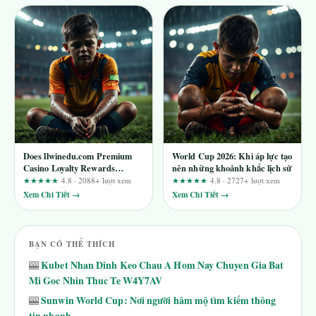
Does llwinedu.com Premium
World Cup 2026: Khi áp lực tạo
Casino Loyalty Rewards
nên những khoảnh khắc lịch sử
Deliver Real Value? A UX
★★★★★
4.8 · 2088+ lượt xem
★★★★★
4.8 · 2727+ lượt xem
Review
Xem Chi Tiết →
Xem Chi Tiết →
BẠN CÓ THỂ THÍCH
Kubet Nhan Dinh Keo Chau A Hom Nay Chuyen Gia Bat
🎰
Mi Goc Nhin Thuc Te W4Y7AV
Sunwin World Cup: Nơi người hâm mộ tìm kiếm thông
🎰
tin nhanh