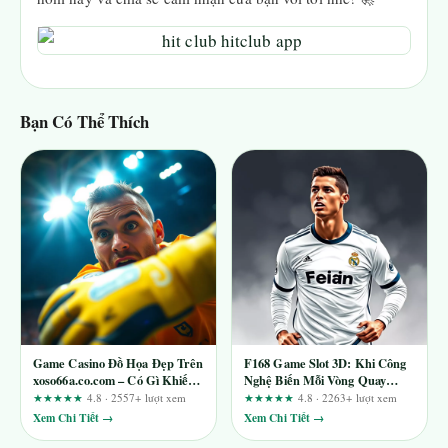
Bạn Có Thể Thích
Game Casino Đồ Họa Đẹp Trên
F168 Game Slot 3D: Khi Công
xoso66a.co.com – Có Gì Khiến
Nghệ Biến Mỗi Vòng Quay
Dân Chơi Mê Mẩn?
Thành Một Trải Nghiệm Sống
★★★★★
4.8 · 2557+ lượt xem
★★★★★
4.8 · 2263+ lượt xem
Động
Xem Chi Tiết →
Xem Chi Tiết →