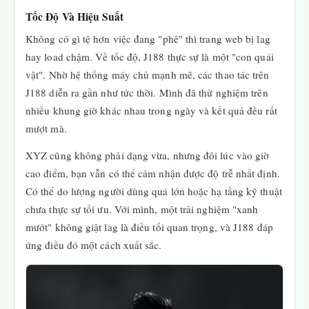
Tốc Độ Và Hiệu Suất
Không có gì tệ hơn việc đang "phê" thì trang web bị lag
hay load chậm. Về tốc độ, J188 thực sự là một "con quái
vật". Nhờ hệ thống máy chủ mạnh mẽ, các thao tác trên
J188 diễn ra gần như tức thời. Mình đã thử nghiệm trên
nhiều khung giờ khác nhau trong ngày và kết quả đều rất
mượt mà.
XYZ cũng không phải dạng vừa, nhưng đôi lúc vào giờ
cao điểm, bạn vẫn có thể cảm nhận được độ trễ nhất định.
Có thể do lượng người dùng quá lớn hoặc hạ tầng kỹ thuật
chưa thực sự tối ưu. Với mình, một trải nghiệm "xanh
mướt" không giật lag là điều tối quan trọng, và J188 đáp
ứng điều đó một cách xuất sắc.