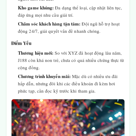
Kho game khủng:
Đa dạng thể loại, cập nhật liên tục,
đáp ứng mọi nhu cầu giải trí.
Chăm sóc khách hàng tận tâm:
Đội ngũ hỗ trợ hoạt
động 24/7, giải quyết vấn đề nhanh chóng.
Điểm Yếu
Thương hiệu mới:
So với XYZ đã hoạt động lâu năm,
J188 còn khá non trẻ, chưa có quá nhiều chứng thực từ
cộng đồng.
Chương trình khuyến mãi:
Mặc dù có nhiều ưu đãi
hấp dẫn, nhưng đôi khi các điều khoản đi kèm hơi
phức tạp, cần đọc kỹ trước khi tham gia.