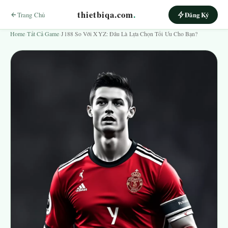
thietbiqa.com
.
Trang Chủ
Đăng Ký
Home
›
Tất Cả Game
›
J188 So Với XYZ: Đâu Là Lựa Chọn Tối Ưu Cho Bạn?