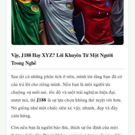
Vậy, J188 Hay XYZ? Lời Khuyên Từ Một Người
Trong Nghề
Sau tất cả những phân tích ở trên, mình tin rằng bạn đã có
câu trả lời cho riêng mình. Nếu bạn là một người ưa
chuộng sự mới mẻ, tốc độ và một trải nghiệm hiện đại,
J188
mượt mà, thì
là sự lựa chọn không thể tuyệt vời hơn.
Nó giống như một chiếc siêu xe vậy, nhanh, đẹp và đầy
cảm hứng.
Còn nếu bạn là người bảo thủ, thích sự ổn định của một