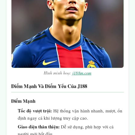
Hình minh hoạ:
j188m.com
Điểm Mạnh Và Điểm Yếu Của J188
Điểm Mạnh
Tốc độ vượt trội:
Hệ thống vận hành nhanh, mượt, ổn
định ngay cả khi lượng truy cập cao.
Giao diện thân thiện:
Dễ sử dụng, phù hợp với cả
người mới bắt đầu.