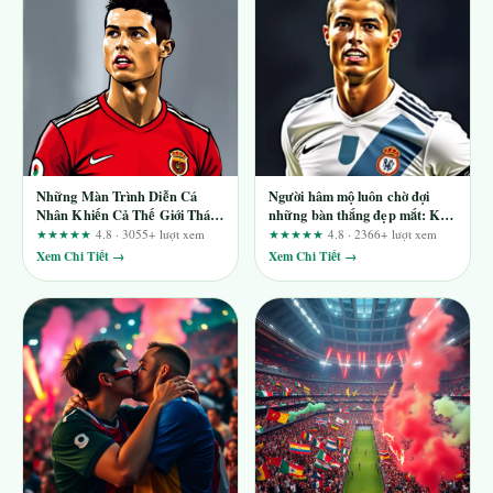
Những Màn Trình Diễn Cá
Người hâm mộ luôn chờ đợi
Nhân Khiến Cả Thế Giới Thán
những bàn thắng đẹp mắt: Khi
Phục
công nghệ thay đổi cách ta cảm
★★★★★
4.8 · 3055+ lượt xem
★★★★★
4.8 · 2366+ lượt xem
nhận bóng đá
Xem Chi Tiết →
Xem Chi Tiết →