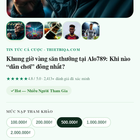
TIN TỨC CÁ CƯỢC · THIETBIQA.COM
Khung giờ vàng săn thưởng tại Alo789: Khi nào
“dân chơi” đông nhất?
★★★★★
4.8 / 5.0 · 2,413+ đánh giá đã xác minh
Hot — Nhiều Người Tham Gia
MỨC NẠP THAM KHẢO
100.000₫
200.000₫
500.000₫
1.000.000₫
2.000.000₫