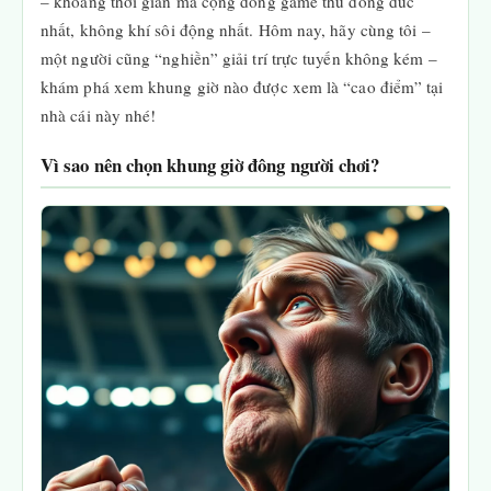
– khoảng thời gian mà cộng đồng game thủ đông đúc
nhất, không khí sôi động nhất. Hôm nay, hãy cùng tôi –
một người cũng “nghiền” giải trí trực tuyến không kém –
khám phá xem khung giờ nào được xem là “cao điểm” tại
nhà cái này nhé!
Vì sao nên chọn khung giờ đông người chơi?