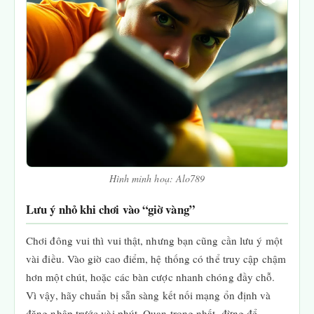
Hình minh hoạ: Alo789
Lưu ý nhỏ khi chơi vào “giờ vàng”
Chơi đông vui thì vui thật, nhưng bạn cũng cần lưu ý một
vài điều. Vào giờ cao điểm, hệ thống có thể truy cập chậm
hơn một chút, hoặc các bàn cược nhanh chóng đầy chỗ.
Vì vậy, hãy chuẩn bị sẵn sàng kết nối mạng ổn định và
đăng nhập trước vài phút. Quan trọng nhất, đừng để