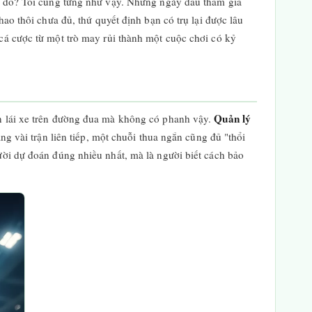
lý do? Tôi cũng từng như vậy. Những ngày đầu tham gia
ao thôi chưa đủ, thứ quyết định bạn có trụ lại được lâu
cá cược từ một trò may rủi thành một cuộc chơi có kỷ
Quản lý
n lái xe trên đường đua mà không có phanh vậy.
g vài trận liên tiếp, một chuỗi thua ngắn cũng đủ "thổi
ười dự đoán đúng nhiều nhất, mà là người biết cách bảo