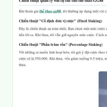
Chiến thuật quản lý vốn cụ thể cho thể thao GG88
thể thao gg88
Khi tham gia
, tôi thường áp dụng một vài 
Chiến thuật "Cố định đơn vị cược" (Fixed Staking)
Đây là chiến thuật an toàn nhất. Bạn chọn một mức cược cố
tiền lời ra. Khi thua, tôi vẫn giữ nguyên mức cược. Cách n
Chiến thuật "Phần trăm vốn" (Percentage Staking)
Với những ai muốn linh hoạt hơn, tôi gợi ý đặt cược theo 
cược sẽ là 550.000. Khi thua, vốn giảm xuống 9.5 triệu, 
thua.