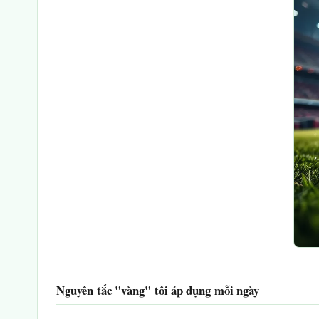
Nguyên tắc "vàng" tôi áp dụng mỗi ngày