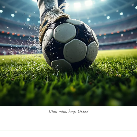
Hình minh hoạ: GG88