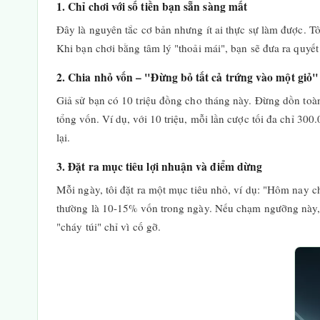
1. Chỉ chơi với số tiền bạn sẵn sàng mất
Đây là nguyên tắc cơ bản nhưng ít ai thực sự làm được. Tôi
Khi bạn chơi bằng tâm lý "thoải mái", bạn sẽ đưa ra quyết 
2. Chia nhỏ vốn – "Đừng bỏ tất cả trứng vào một giỏ"
Giả sử bạn có 10 triệu đồng cho tháng này. Đừng dồn toà
tổng vốn. Ví dụ, với 10 triệu, mỗi lần cược tối đa chỉ 300
lại.
3. Đặt ra mục tiêu lợi nhuận và điểm dừng
Mỗi ngày, tôi đặt ra một mục tiêu nhỏ, ví dụ: "Hôm nay ch
thường là 10-15% vốn trong ngày. Nếu chạm ngưỡng này, t
"cháy túi" chỉ vì cố gỡ.