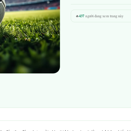
437
🔥
người đang xem trang này