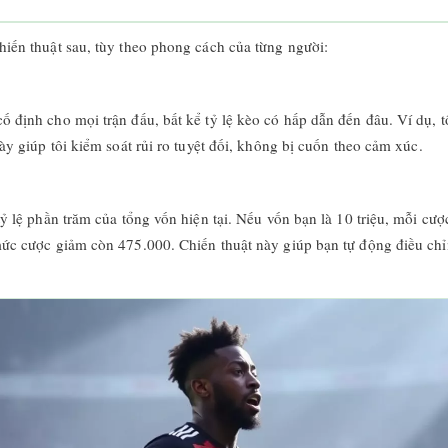
chiến thuật sau, tùy theo phong cách của từng người:
 định cho mọi trận đấu, bất kể tỷ lệ kèo có hấp dẫn đến đâu. Ví dụ, t
ày giúp tôi kiểm soát rủi ro tuyệt đối, không bị cuốn theo cảm xúc.
tỷ lệ phần trăm của tổng vốn hiện tại. Nếu vốn bạn là 10 triệu, mỗi cượ
mức cược giảm còn 475.000. Chiến thuật này giúp bạn tự động điều chỉ