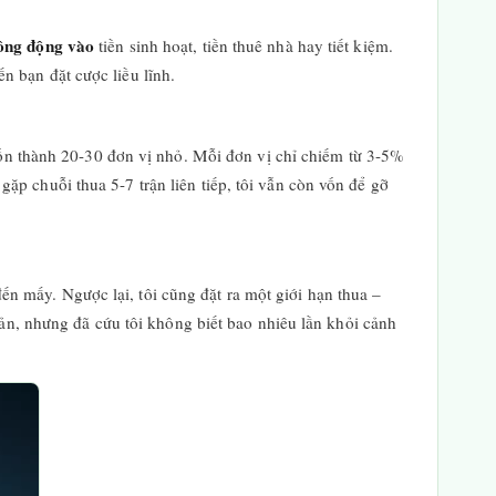
hông động vào
tiền sinh hoạt, tiền thuê nhà hay tiết kiệm.
ến bạn đặt cược liều lĩnh.
ốn thành 20-30 đơn vị nhỏ. Mỗi đơn vị chỉ chiếm từ 3-5%
gặp chuỗi thua 5-7 trận liên tiếp, tôi vẫn còn vốn để gỡ
ến mấy. Ngược lại, tôi cũng đặt ra một giới hạn thua –
n, nhưng đã cứu tôi không biết bao nhiêu lần khỏi cảnh