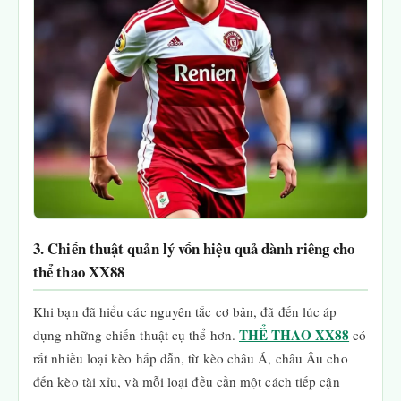
3. Chiến thuật quản lý vốn hiệu quả dành riêng cho
thể thao XX88
Khi bạn đã hiểu các nguyên tắc cơ bản, đã đến lúc áp
THỂ THAO XX88
dụng những chiến thuật cụ thể hơn.
có
rất nhiều loại kèo hấp dẫn, từ kèo châu Á, châu Âu cho
đến kèo tài xỉu, và mỗi loại đều cần một cách tiếp cận