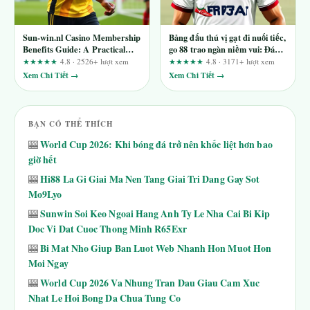
Sun-win.nl Casino Membership
Bảng đấu thú vị gạt đi nuối tiếc,
Benefits Guide: A Practical
go 88 trao ngàn niềm vui: Đánh
Step-by-Step Walkthrough
giá toàn diện từ góc nhìn biên
★★★★★
4.8 · 2526+ lượt xem
★★★★★
4.8 · 3171+ lượt xem
tập
Xem Chi Tiết →
Xem Chi Tiết →
BẠN CÓ THỂ THÍCH
World Cup 2026: Khi bóng đá trở nên khốc liệt hơn bao
🎰
giờ hết
Hi88 La Gi Giai Ma Nen Tang Giai Tri Dang Gay Sot
🎰
Mo9Lyo
Sunwin Soi Keo Ngoai Hang Anh Ty Le Nha Cai Bi Kip
🎰
Doc Vi Dat Cuoc Thong Minh R65Exr
Bi Mat Nho Giup Ban Luot Web Nhanh Hon Muot Hon
🎰
Moi Ngay
World Cup 2026 Va Nhung Tran Dau Giau Cam Xuc
🎰
Nhat Le Hoi Bong Da Chua Tung Co