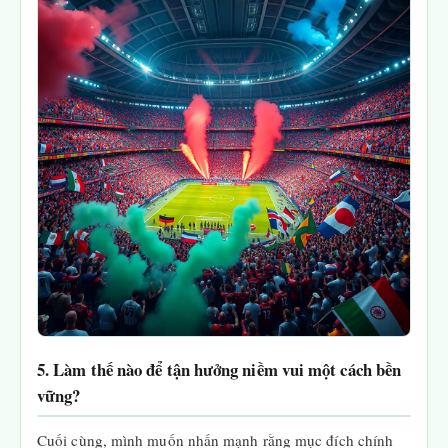
5. Làm thế nào để tận hưởng niềm vui một cách bền
vững?
Cuối cùng, mình muốn nhấn mạnh rằng mục đích chính