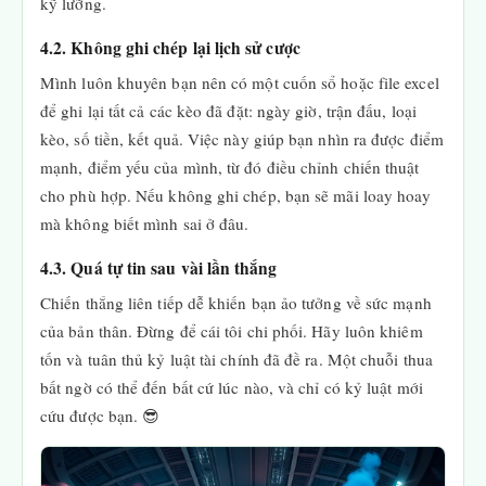
kỹ lưỡng.
4.2. Không ghi chép lại lịch sử cược
Mình luôn khuyên bạn nên có một cuốn sổ hoặc file excel
để ghi lại tất cả các kèo đã đặt: ngày giờ, trận đấu, loại
kèo, số tiền, kết quả. Việc này giúp bạn nhìn ra được điểm
mạnh, điểm yếu của mình, từ đó điều chỉnh chiến thuật
cho phù hợp. Nếu không ghi chép, bạn sẽ mãi loay hoay
mà không biết mình sai ở đâu.
4.3. Quá tự tin sau vài lần thắng
Chiến thắng liên tiếp dễ khiến bạn ảo tưởng về sức mạnh
của bản thân. Đừng để cái tôi chi phối. Hãy luôn khiêm
tốn và tuân thủ kỷ luật tài chính đã đề ra. Một chuỗi thua
bất ngờ có thể đến bất cứ lúc nào, và chỉ có kỷ luật mới
cứu được bạn. 😎