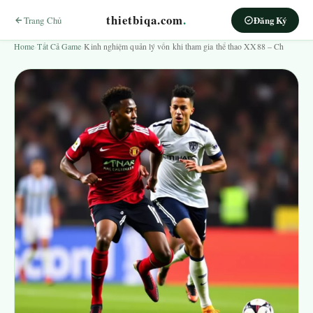
thietbiqa.com
.
Trang Chủ
Đăng Ký
Home
›
Tất Cả Game
›
Kinh nghiệm quản lý vốn khi tham gia thể thao XX88 – Ch