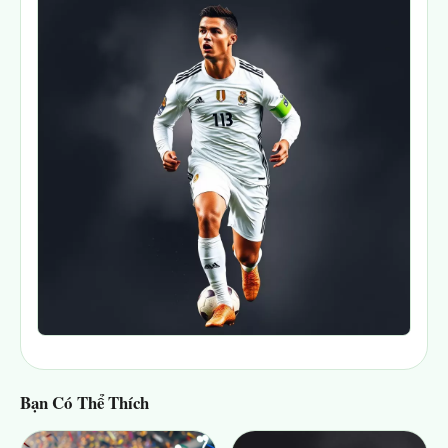
Bạn Có Thể Thích