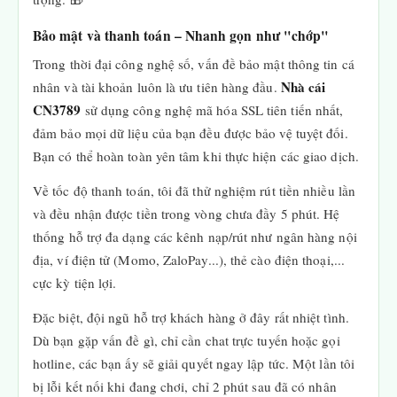
Bảo mật và thanh toán – Nhanh gọn như "chớp"
Trong thời đại công nghệ số, vấn đề bảo mật thông tin cá
Nhà cái
nhân và tài khoản luôn là ưu tiên hàng đầu.
CN3789
sử dụng công nghệ mã hóa SSL tiên tiến nhất,
đảm bảo mọi dữ liệu của bạn đều được bảo vệ tuyệt đối.
Bạn có thể hoàn toàn yên tâm khi thực hiện các giao dịch.
Về tốc độ thanh toán, tôi đã thử nghiệm rút tiền nhiều lần
và đều nhận được tiền trong vòng chưa đầy 5 phút. Hệ
thống hỗ trợ đa dạng các kênh nạp/rút như ngân hàng nội
địa, ví điện tử (Momo, ZaloPay...), thẻ cào điện thoại,...
cực kỳ tiện lợi.
Đặc biệt, đội ngũ hỗ trợ khách hàng ở đây rất nhiệt tình.
Dù bạn gặp vấn đề gì, chỉ cần chat trực tuyến hoặc gọi
hotline, các bạn ấy sẽ giải quyết ngay lập tức. Một lần tôi
bị lỗi kết nối khi đang chơi, chỉ 2 phút sau đã có nhân