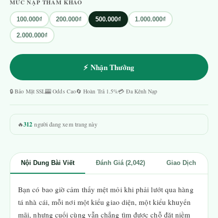
MỨC NẠP THAM KHẢO
100.000₫
200.000₫
500.000₫
1.000.000₫
2.000.000₫
⚡ Nhận Thưởng
🔒 Bảo Mật SSL
🎰 Odds Cao
🔄 Hoàn Trả 1.5%
💳 Đa Kênh Nạp
312
🔥
người đang xem trang này
Nội Dung Bài Viết
Đánh Giá (2,042)
Giao Dịch
Bạn có bao giờ cảm thấy mệt mỏi khi phải lướt qua hàng
tá nhà cái, mỗi nơi một kiểu giao diện, một kiểu khuyến
mãi, nhưng cuối cùng vẫn chẳng tìm được chỗ đặt niềm