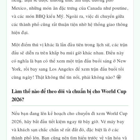
Mexico, những món ăn đặc trưng của Canada như poutine,
và các món BBQ kiểu Mỹ. Ngoài ra, việc di chuyển giữa
các thành phố cũng rất thuận tiện nhờ hệ thống giao thông
hiện đại.
Một điểm thú vị khác là lần đầu tiên trong lịch sử, các trận
đấu sẽ diễn ra trên khắp ba múi giờ khác nhau. Điều này
có nghĩa là bạn có thể xem một trận đấu buổi sáng ở New
York, rồi bay sang Los Angeles để xem trận đấu buổi tối
cùng ngày! Thật không thể tin nổi, phải không nào? 🤩
Làm thế nào để theo dõi và chuẩn bị cho World Cup
2026?
Nếu bạn đang lên kế hoạch cho chuyến đi xem World Cup
2026, hãy bắt đầu tiết kiệm ngay từ bây giờ. Vé máy bay
và khách sạn chắc chắn sẽ rất đắt đỏ, đặc biệt là ở các
thành phố lớn. Bạn cũng nên tìm hiểu trước về văn hóa và