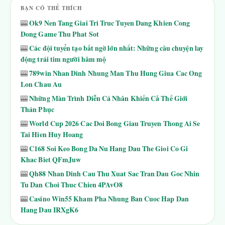
BẠN CÓ THỂ THÍCH
Ok9 Nen Tang Giai Tri Truc Tuyen Dang Khien Cong
🎰
Dong Game Thu Phat Sot
Các đội tuyển tạo bất ngờ lớn nhất: Những câu chuyện lay
🎰
động trái tim người hâm mộ
789win Nhan Dinh Nhung Man Thu Hung Giua Cac Ong
🎰
Lon Chau Au
Những Màn Trình Diễn Cá Nhân Khiến Cả Thế Giới
🎰
Thán Phục
World Cup 2026 Cac Doi Bong Giau Truyen Thong Ai Se
🎰
Tai Hien Huy Hoang
C168 Soi Keo Bong Da Nu Hang Dau The Gioi Co Gi
🎰
Khac Biet QFmJuw
Qh88 Nhan Dinh Cau Thu Xuat Sac Tran Dau Goc Nhin
🎰
Tu Dan Choi Thuc Chien 4PAvO8
Casino Win55 Kham Pha Nhung Ban Cuoc Hap Dan
🎰
Hang Dau IRXgK6