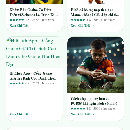
Khám Phá Casino Cổ Điển
F168 có hỗ trợ nạp tiền qua
Trên x88.cheap: Lộ Trình Kiểm
Momo không? Giải đáp chi tiết
Tra Dành Cho Người Chơi
từ A-Z
★★★★★
4.8 · 2488+ lượt xem
★★★★★
4.8 · 3032+ lượt xem
Thận Trọng
Xem Chi Tiết →
Xem Chi Tiết →
HitClub App – Cổng Game
Giải Trí Đỉnh Cao Dành Cho
Game Thủ Hiện Đại
★★★★★
4.8 · 2542+ lượt xem
Cách chọn phòng bắn cá
PUB88 khi ngân sách còn nhỏ
★★★★★
4.8 · 3000+ lượt xem
Xem Chi Tiết →
Xem Chi Tiết →