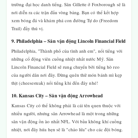
trường đại học danh tiếng. Sân Gillette ở Foxborough sẽ là
nơi diễn ra các trận đấu vòng bảng. Bạn có thể kết hợp
xem bóng đá và khám phá con đường Tự do (Freedom
Trail) đầy thú vị.
9. Philadelphia – Sân vận động Lincoln Financial Field
Philadelphia, "Thành phố của tình anh em", nổi tiếng với
những cổ động viên cuồng nhiệt nhất nước Mỹ. Sân
Lincoln Financial Field sẽ rung chuyển bởi tiếng hò reo
của người dân nơi đây. Đừng quên thử món bánh mì kẹp
thịt (cheesesteak) nổi tiếng khi đến đây nhé!
10. Kansas City – Sân vận động Arrowhead
Kansas City có thể không phải là cái tên quen thuộc với
nhiều người, nhưng sân Arrowhead là một trong những
sân vận động ồn ào nhất NFL. Với bầu không khí cuồng
nhiệt, nơi đây hứa hẹn sẽ là "chảo lửa" cho các đội bóng.