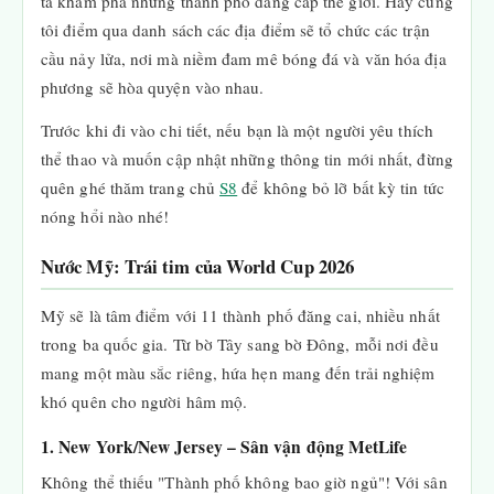
ta khám phá những thành phố đẳng cấp thế giới. Hãy cùng
tôi điểm qua danh sách các địa điểm sẽ tổ chức các trận
cầu nảy lửa, nơi mà niềm đam mê bóng đá và văn hóa địa
phương sẽ hòa quyện vào nhau.
Trước khi đi vào chi tiết, nếu bạn là một người yêu thích
thể thao và muốn cập nhật những thông tin mới nhất, đừng
quên ghé thăm trang chủ
S8
để không bỏ lỡ bất kỳ tin tức
nóng hổi nào nhé!
Nước Mỹ: Trái tim của World Cup 2026
Mỹ sẽ là tâm điểm với 11 thành phố đăng cai, nhiều nhất
trong ba quốc gia. Từ bờ Tây sang bờ Đông, mỗi nơi đều
mang một màu sắc riêng, hứa hẹn mang đến trải nghiệm
khó quên cho người hâm mộ.
1. New York/New Jersey – Sân vận động MetLife
Không thể thiếu "Thành phố không bao giờ ngủ"! Với sân