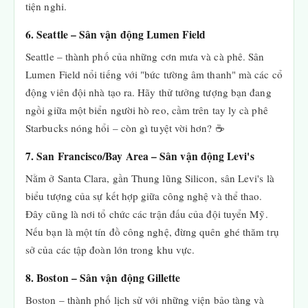
tiện nghi.
6. Seattle – Sân vận động Lumen Field
Seattle – thành phố của những cơn mưa và cà phê. Sân
Lumen Field nổi tiếng với "bức tường âm thanh" mà các cổ
động viên đội nhà tạo ra. Hãy thử tưởng tượng bạn đang
ngồi giữa một biển người hò reo, cầm trên tay ly cà phê
Starbucks nóng hổi – còn gì tuyệt vời hơn? ☕
7. San Francisco/Bay Area – Sân vận động Levi's
Nằm ở Santa Clara, gần Thung lũng Silicon, sân Levi's là
biểu tượng của sự kết hợp giữa công nghệ và thể thao.
Đây cũng là nơi tổ chức các trận đấu của đội tuyển Mỹ.
Nếu bạn là một tín đồ công nghệ, đừng quên ghé thăm trụ
sở của các tập đoàn lớn trong khu vực.
8. Boston – Sân vận động Gillette
Boston – thành phố lịch sử với những viện bảo tàng và