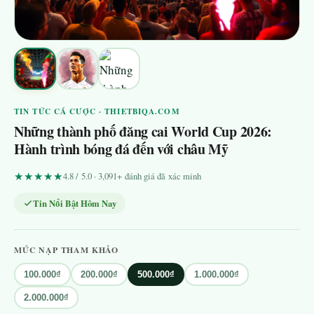
TIN TỨC CÁ CƯỢC · THIETBIQA.COM
Những thành phố đăng cai World Cup 2026:
Hành trình bóng đá đến với châu Mỹ
★★★★★
4.8 / 5.0 · 3,091+ đánh giá đã xác minh
Tin Nổi Bật Hôm Nay
MỨC NẠP THAM KHẢO
100.000₫
200.000₫
500.000₫
1.000.000₫
2.000.000₫