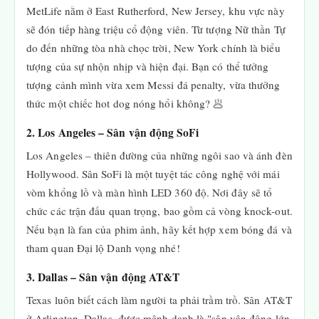
MetLife nằm ở East Rutherford, New Jersey, khu vực này
sẽ đón tiếp hàng triệu cổ động viên. Từ tượng Nữ thần Tự
do đến những tòa nhà chọc trời, New York chính là biểu
tượng của sự nhộn nhịp và hiện đại. Bạn có thể tưởng
tượng cảnh mình vừa xem Messi đá penalty, vừa thưởng
thức một chiếc hot dog nóng hổi không? 🥟
2. Los Angeles – Sân vận động SoFi
Los Angeles – thiên đường của những ngôi sao và ánh đèn
Hollywood. Sân SoFi là một tuyệt tác công nghệ với mái
vòm khổng lồ và màn hình LED 360 độ. Nơi đây sẽ tổ
chức các trận đấu quan trọng, bao gồm cả vòng knock-out.
Nếu bạn là fan của phim ảnh, hãy kết hợp xem bóng đá và
tham quan Đại lộ Danh vọng nhé!
3. Dallas – Sân vận động AT&T
Texas luôn biết cách làm người ta phải trầm trồ. Sân AT&T
ở Arlington, Dallas, được mệnh danh là "sân vận động lớn