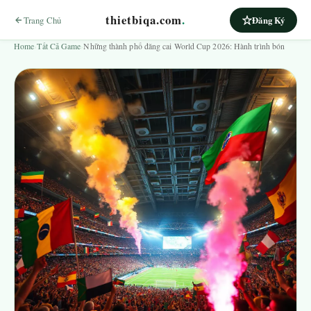
thietbiqa.com
.
Trang Chủ
Đăng Ký
Home
›
Tất Cả Game
›
Những thành phố đăng cai World Cup 2026: Hành trình bón