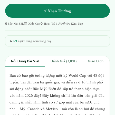
⚡ Nhận Thưởng
🔒 Bảo Mật SSL
🎰 Odds Cao
🔄 Hoàn Trả 1.5%
💳 Đa Kênh Nạp
179
🔥
người đang xem trang này
Nội Dung Bài Viết
Đánh Giá (3,091)
Giao Dịch
Bạn có bao giờ tưởng tượng một kỳ World Cup với 48 đội
tuyển, trải dài trên ba quốc gia, và diễn ra ở 16 thành phố
sôi động nhất Bắc Mỹ? Điều đó sắp trở thành hiện thực
vào năm 2026 đấy! Đây không chỉ là lần đầu tiên giải đấu
danh giá nhất hành tinh có sự góp mặt của ba nước chủ
nhà – Mỹ, Canada và Mexico – mà còn là cơ hội để chúng