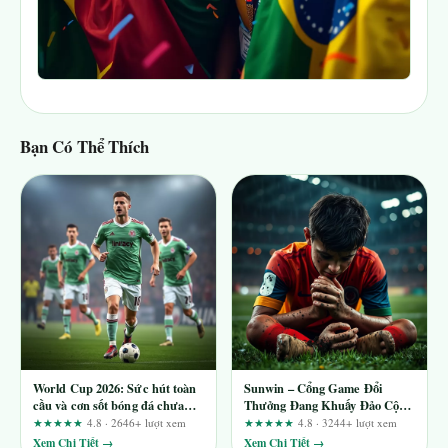
Bạn Có Thể Thích
World Cup 2026: Sức hút toàn
Sunwin – Cổng Game Đổi
cầu và cơn sốt bóng đá chưa
Thưởng Đang Khuấy Đảo Cộng
từng có
Đồng Công Nghệ
★★★★★
4.8 · 2646+ lượt xem
★★★★★
4.8 · 3244+ lượt xem
Xem Chi Tiết →
Xem Chi Tiết →