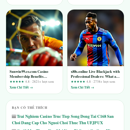
Sunwin99.co.com Casino
x88s.online Live Blackjack with
Membership Benefits
Professional Dealers: What an
Explained – A Straightforward
Experience Review Can and
★★★★★
4.8 · 2821+ lượt xem
★★★★★
4.8 · 2738+ lượt xem
Review
Cannot Tell You
Xem Chi Tiết →
Xem Chi Tiết →
BẠN CÓ THỂ THÍCH
Trai Nghiem Casino Truc Tiep Song Dong Tai C168 San
🎰
Choi Dang Cap Cho Nguoi Choi Thuc Thu UFJPUX