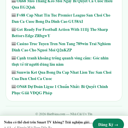
On68 Meo Thang Keo Moi Ngay Bi Quyet Ca Cuoc Hieu
🎰
Qua EG2Qak
Fv88 Cap Nhat Tin Tuc Premier League San Choi Cho
🎰
Dan Ca Cuoc Bong Da Dinh Cao GU58AI
Get Ready For Football Action With 111lj The Sharp
🎰
Bettors Edge ZRbgwY
Casino Truc Tuyen Tren Nen Tang 789win Trai Nghiem
🎰
Dinh Cao Cho Nguoi Moi Q2nKZP
Cạnh tranh khoảng trống quanh vòng cấm: Góc nhìn
🎰
thực tế từ người dùng lâu năm
Sunwin Ket Qua Bong Da Cap Nhat Lien Tuc San Choi
🎰
Cua Dan Choi Ca Cuoc
ON68 Dự Đoán Ligue 1 Chuẩn Nhất: Bí Quyết Chinh
🎰
Phục Giải VĐQG Pháp
© 2026 thietbiqa.com — Nhà Cái Uy Tín
Contact
·
Chính Sách Giao Dịch
·
Chính Sách Hoàn Trả
·
Chính Sách Bảo Mật
·
Nohu có thể chơi trên Smart TV không? Trải nghiệm giải trí đỉnh cao ngay trên màn hình lớn
Đăng Ký →
Điều Khoản Dịch Vụ
·
Tra Cứu Vé
·
Tất Cả Game
·
Sitemap
⭐ 4.8 · ✓ Khuyến Mãi Đang Diễn Ra