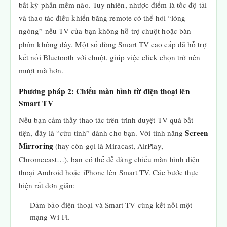
bất kỳ phần mềm nào. Tuy nhiên, nhược điểm là tốc độ tải
và thao tác điều khiển bằng remote có thể hơi “lóng
ngóng” nếu TV của bạn không hỗ trợ chuột hoặc bàn
phím không dây. Một số dòng Smart TV cao cấp đã hỗ trợ
kết nối Bluetooth với chuột, giúp việc click chọn trở nên
mượt mà hơn.
Phương pháp 2: Chiếu màn hình từ điện thoại lên
Smart TV
Nếu bạn cảm thấy thao tác trên trình duyệt TV quá bất
Screen
tiện, đây là “cứu tinh” dành cho bạn. Với tính năng
Mirroring
(hay còn gọi là Miracast, AirPlay,
Chromecast…), bạn có thể dễ dàng chiếu màn hình điện
thoại Android hoặc iPhone lên Smart TV. Các bước thực
hiện rất đơn giản:
Đảm bảo điện thoại và Smart TV cùng kết nối một
mạng Wi-Fi.