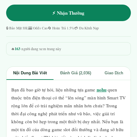
⚡ Nhận Thưởng
🔒 Bảo Mật SSL
🎰 Odds Cao
🔄 Hoàn Trả 1.5%
💳 Đa Kênh Nạp
163
🔥
người đang xem trang này
Nội Dung Bài Viết
Đánh Giá (2,036)
Giao Dịch
nohu
Bạn đã bao giờ tự hỏi, liệu những tựa game
quen
thuộc trên điện thoại có thể “lên sóng” màn hình Smart TV
rộng lớn để có trải nghiệm mãn nhãn hơn chưa? Trong
thời đại công nghệ phát triển như vũ bão, việc giải trí
không còn bó hẹp trong một thiết bị duy nhất. Nếu bạn là
một tín đồ của dòng game slot đổi thưởng và đang sở hữu