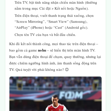
Trên TV, bật tính năng nhận chiếu màn hình (thường
nằm trong mục Cài đặt > Kết nối hoặc Nguồn).
Trên điện thoại, vuốt thanh trạng thái xuống, chọn
“Screen Mirroring”, “Smart View” (Samsung),
“AirPlay” (iPhone) hoặc “Cast” (Android gốc).
Chọn tên TV của bạn và bắt đầu chiếu.
Khi đã kết nối thành công, mọi thao tác trên điện thoại –
nohu
bao gồm cả game
– sẽ hiển thị trên màn hình TV.
Bạn vẫn dùng điện thoại để chạm, quay thưởng, nhưng lại
được chiêm ngưỡng hình ảnh, âm thanh sống động trên
TV. Quá tuyệt vời phải không nào? 😊