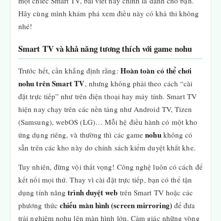
một chiếc Smart TV, bài viết này chính là dành cho bạn.
Hãy cùng mình khám phá xem điều này có khả thi không
nhé!
Smart TV và khả năng tương thích với game nohu
Hoàn toàn có thể chơi
Trước hết, cần khẳng định rằng:
nohu trên Smart TV
, nhưng không phải theo cách “cài
đặt trực tiếp” như trên điện thoại hay máy tính. Smart TV
hiện nay chạy trên các nền tảng như Android TV, Tizen
(Samsung), webOS (LG)… Mỗi hệ điều hành có một kho
nohu
ứng dụng riêng, và thường thì các game
không có
sẵn trên các kho này do chính sách kiểm duyệt khắt khe.
Tuy nhiên, đừng vội thất vọng! Công nghệ luôn có cách để
kết nối mọi thứ. Thay vì cài đặt trực tiếp, bạn có thể tận
trình duyệt web
dụng tính năng
trên Smart TV hoặc các
chiếu màn hình (screen mirroring)
phương thức
để đưa
trải nghiệm nohu lên màn hình lớn. Cảm giác những vòng