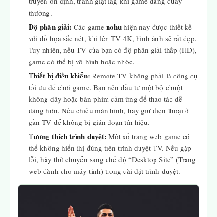
truyền ổn định, tránh giật lag khi game đang quay
thưởng.
Độ phân giải:
nohu
Các game
hiện nay được thiết kế
với đồ họa sắc nét, khi lên TV 4K, hình ảnh sẽ rất đẹp.
Tuy nhiên, nếu TV của bạn có độ phân giải thấp (HD),
game có thể bị vỡ hình hoặc nhòe.
Thiết bị điều khiển:
Remote TV không phải là công cụ
tối ưu để chơi game. Bạn nên đầu tư một bộ chuột
không dây hoặc bàn phím cảm ứng để thao tác dễ
dàng hơn. Nếu chiếu màn hình, hãy giữ điện thoại ở
gần TV để không bị gián đoạn tín hiệu.
Tương thích trình duyệt:
Một số trang web game có
thể không hiển thị đúng trên trình duyệt TV. Nếu gặp
lỗi, hãy thử chuyển sang chế độ “Desktop Site” (Trang
web dành cho máy tính) trong cài đặt trình duyệt.