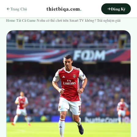
thietbiqa.com
.
Trang Chủ
Đăng Ký
Home
›
Tất Cả Game
›
Nohu có thể chơi trên Smart TV không? Trải nghiệm giải