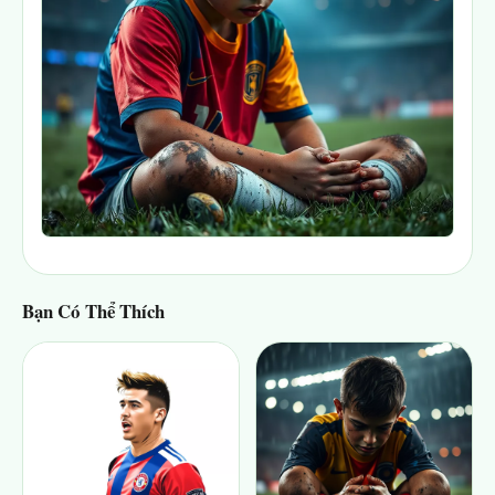
Bạn Có Thể Thích