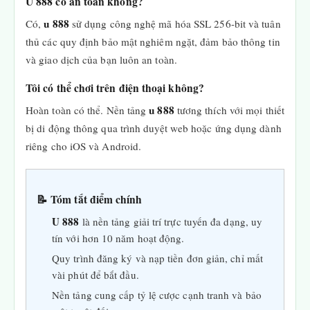
U 888 có an toàn không?
u 888
Có,
sử dụng công nghệ mã hóa SSL 256-bit và tuân
thủ các quy định bảo mật nghiêm ngặt, đảm bảo thông tin
và giao dịch của bạn luôn an toàn.
Tôi có thể chơi trên điện thoại không?
u 888
Hoàn toàn có thể. Nền tảng
tương thích với mọi thiết
bị di động thông qua trình duyệt web hoặc ứng dụng dành
riêng cho iOS và Android.
📝 Tóm tắt điểm chính
U 888
là nền tảng giải trí trực tuyến đa dạng, uy
tín với hơn 10 năm hoạt động.
Quy trình đăng ký và nạp tiền đơn giản, chỉ mất
vài phút để bắt đầu.
Nền tảng cung cấp tỷ lệ cược cạnh tranh và bảo