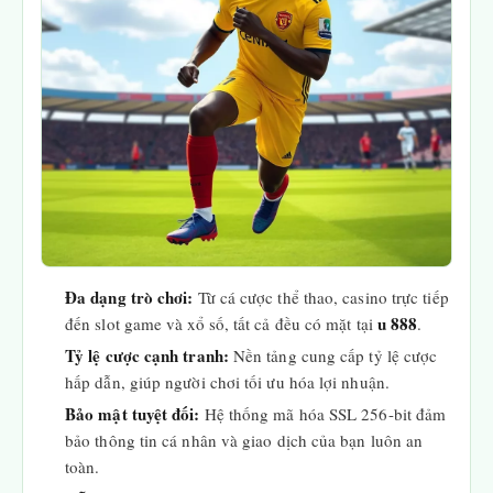
Đa dạng trò chơi:
Từ cá cược thể thao, casino trực tiếp
u 888
đến slot game và xổ số, tất cả đều có mặt tại
.
Tỷ lệ cược cạnh tranh:
Nền tảng cung cấp tỷ lệ cược
hấp dẫn, giúp người chơi tối ưu hóa lợi nhuận.
Bảo mật tuyệt đối:
Hệ thống mã hóa SSL 256-bit đảm
bảo thông tin cá nhân và giao dịch của bạn luôn an
toàn.