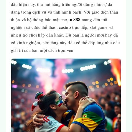
đầu hiện nay, thu hút hàng triệu người dùng nhờ sự đa
dạng trong dịch vụ và tính minh bạch. Với giao diện thân
u 888
thiện và hệ thống bảo mật cao,
mang đến trải
nghiệm cá cược thể thao, casino trực tiếp, slot game và
nhiều trò chơi hấp dẫn khác. Dù bạn là người mới hay đã
có kinh nghiệm, nền tảng này đều có thể đáp ứng nhu cầu
giải trí của bạn một cách trọn vẹn.