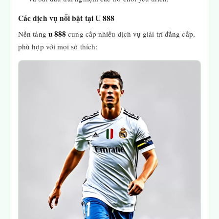
Các dịch vụ nổi bật tại U 888
u 888
Nền tảng
cung cấp nhiều dịch vụ giải trí đẳng cấp,
phù hợp với mọi sở thích: