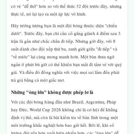
có vẻ "dễ thở" hơn so với thể thức 32 đội trước đây, nhưng
thực tế, nó lại tạo ra một áp lực vô hình.
Hãy tưởng tượng bạn là một đội bóng thuộc diện "chiếu
dưới". Trước đây, bạn chỉ cần cố gắng giành 4 điểm sau 3
trận là gần như chắc chắn đi tiếp. Nhưng giờ đây, với 8
suất dành cho đội xếp thứ ba, ranh giới giữa "đi tiếp" và
"về nước" lại càng mong manh hơn. Một bàn thua ngớ
ngẩn ở phút bù giờ có thể khiến bạn mất đi tấm vé vớt quý
giá. Và điều đó đồng nghĩa với việc mọi sai lầm đều phải
trả giá bằng cả một giấc mơ.
Những "ông lớn" không được phép lơ là
Với các đội bóng hàng đầu như Brazil, Argentina, Pháp
hay Đức, World Cup 2026 không chỉ là cơ hội để khẳng
định vị thế, mà còn là bài kiểm tra về bản lĩnh trong một
môi trường khắc nghiệt hơn bao giờ hết. Bởi lẽ, khi số
lượng đội yếu hơn xuất hiện nhiều hơn, các "ông lớn" dễ