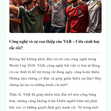
Công nghệ và sự can thiệp của VAR – Cứu cánh hay
rắc rối?
Không thể không nhắc đến vai trò của công nghệ trong
World Cup 2026. VAR, công nghệ bắt việt vị bán tự động,
và các thiết bị hỗ trợ trọng tài đang ngày càng hoàn thiện.
Nhưng liệu chúng có thực sự giúp giảm thiểu sai lầm? Hay
chúng lại tạo ra những tranh cãi mới?
Thực tế, VAR đã giúp nhiều trận đấu trở nên công bằng
hơn, nhưng cũng không ít lần khiến người hâm mộ phải
bức xúc vì những quyết định gây tranh cãi. Và trong một