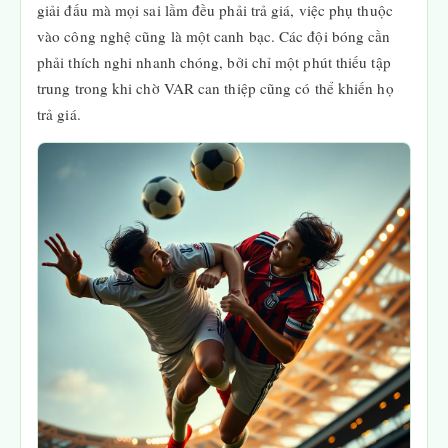
giải đấu mà mọi sai lầm đều phải trả giá, việc phụ thuộc
vào công nghệ cũng là một canh bạc. Các đội bóng cần
phải thích nghi nhanh chóng, bởi chỉ một phút thiếu tập
trung trong khi chờ VAR can thiệp cũng có thể khiến họ
trả giá.