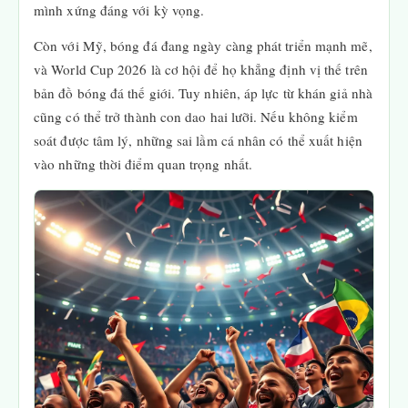
mình xứng đáng với kỳ vọng.
Còn với Mỹ, bóng đá đang ngày càng phát triển mạnh mẽ,
và World Cup 2026 là cơ hội để họ khẳng định vị thế trên
bản đồ bóng đá thế giới. Tuy nhiên, áp lực từ khán giả nhà
cũng có thể trở thành con dao hai lưỡi. Nếu không kiểm
soát được tâm lý, những sai lầm cá nhân có thể xuất hiện
vào những thời điểm quan trọng nhất.