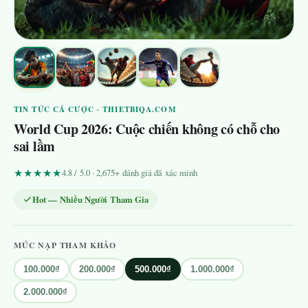
TIN TỨC CÁ CƯỢC · THIETBIQA.COM
World Cup 2026: Cuộc chiến không có chỗ cho
sai lầm
★★★★★
4.8 / 5.0 · 2,675+ đánh giá đã xác minh
Hot — Nhiều Người Tham Gia
MỨC NẠP THAM KHẢO
100.000₫
200.000₫
500.000₫
1.000.000₫
2.000.000₫