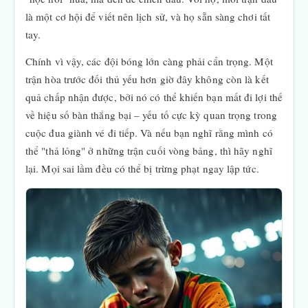
là một cơ hội để viết nên lịch sử, và họ sẵn sàng chơi tất
tay.
Chính vì vậy, các đội bóng lớn càng phải cẩn trọng. Một
trận hòa trước đối thủ yếu hơn giờ đây không còn là kết
quả chấp nhận được, bởi nó có thể khiến bạn mất đi lợi thế
về hiệu số bàn thắng bại – yếu tố cực kỳ quan trọng trong
cuộc đua giành vé đi tiếp. Và nếu bạn nghĩ rằng mình có
thể "thả lỏng" ở những trận cuối vòng bảng, thì hãy nghĩ
lại. Mọi sai lầm đều có thể bị trừng phạt ngay lập tức.