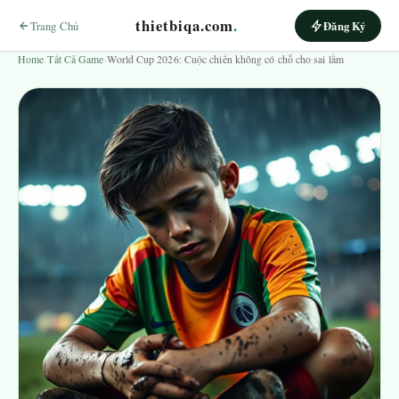
thietbiqa.com
.
Trang Chủ
Đăng Ký
Home
›
Tất Cả Game
›
World Cup 2026: Cuộc chiến không có chỗ cho sai lầm