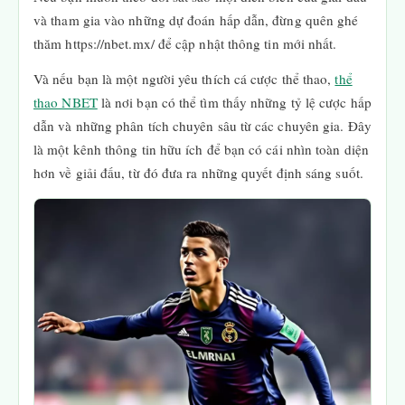
và tham gia vào những dự đoán hấp dẫn, đừng quên ghé
thăm https://nbet.mx/ để cập nhật thông tin mới nhất.
Và nếu bạn là một người yêu thích cá cược thể thao,
thể
thao NBET
là nơi bạn có thể tìm thấy những tỷ lệ cược hấp
dẫn và những phân tích chuyên sâu từ các chuyên gia. Đây
là một kênh thông tin hữu ích để bạn có cái nhìn toàn diện
hơn về giải đấu, từ đó đưa ra những quyết định sáng suốt.