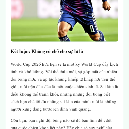
Kết luận: Không có chỗ cho sự lơ là
World Cup 2026 hứa hẹn sẽ là một kỳ World Cup đầy kịch
tính và khó lường. Với thể thức mới, sự góp mặt của nhiều
đội bóng mới, và áp lực khủng khiếp từ khắp nơi trên thế
giới, mỗi trận đấu đều là một cuộc chiến sinh tử. Sai lầm là
điều không thể tránh khỏi, nhưng những đội bóng biết
cách hạn chế tối đa những sai lầm của mình mới là những
người xứng đáng bước lên đỉnh vinh quang.
Còn bạn, bạn nghĩ đội bóng nào sẽ đủ bản lĩnh để vượt
qua cuộc chiến khốc liệt này? Hãy chia sẻ suy nghĩ của