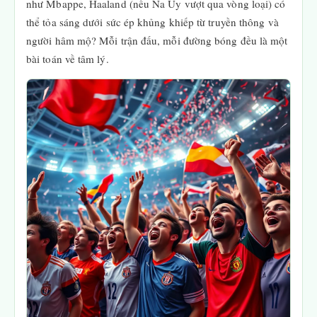
như Mbappe, Haaland (nếu Na Uy vượt qua vòng loại) có
thể tỏa sáng dưới sức ép khủng khiếp từ truyền thông và
người hâm mộ? Mỗi trận đấu, mỗi đường bóng đều là một
bài toán về tâm lý.