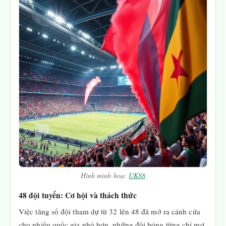
Hình minh hoạ:
UK88
48 đội tuyển: Cơ hội và thách thức
Việc tăng số đội tham dự từ 32 lên 48 đã mở ra cánh cửa
cho nhiều quốc gia nhỏ hơn, những đội bóng từng chỉ mơ