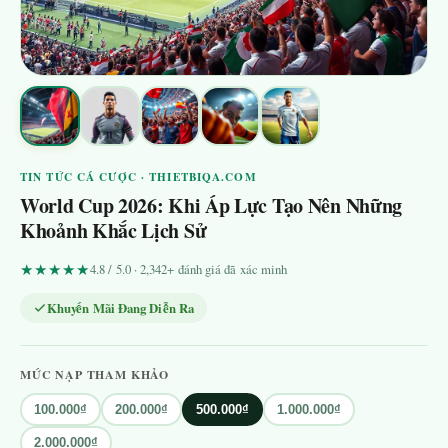
TIN TỨC CÁ CƯỢC · THIETBIQA.COM
World Cup 2026: Khi Áp Lực Tạo Nên Những
Khoảnh Khắc Lịch Sử
★★★★★
4.8 / 5.0 · 2,342+ đánh giá đã xác minh
Khuyến Mãi Đang Diễn Ra
MỨC NẠP THAM KHẢO
100.000₫
200.000₫
500.000₫
1.000.000₫
2.000.000₫