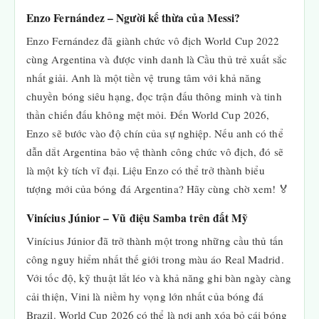
Enzo Fernández – Người kế thừa của Messi?
Enzo Fernández đã giành chức vô địch World Cup 2022
cùng Argentina và được vinh danh là Cầu thủ trẻ xuất sắc
nhất giải. Anh là một tiền vệ trung tâm với khả năng
chuyền bóng siêu hạng, đọc trận đấu thông minh và tinh
thần chiến đấu không mệt mỏi. Đến World Cup 2026,
Enzo sẽ bước vào độ chín của sự nghiệp. Nếu anh có thể
dẫn dắt Argentina bảo vệ thành công chức vô địch, đó sẽ
là một kỳ tích vĩ đại. Liệu Enzo có thể trở thành biểu
tượng mới của bóng đá Argentina? Hãy cùng chờ xem! 🏅
Vinícius Júnior – Vũ điệu Samba trên đất Mỹ
Vinícius Júnior đã trở thành một trong những cầu thủ tấn
công nguy hiểm nhất thế giới trong màu áo Real Madrid.
Với tốc độ, kỹ thuật lắt léo và khả năng ghi bàn ngày càng
cải thiện, Vini là niềm hy vọng lớn nhất của bóng đá
Brazil. World Cup 2026 có thể là nơi anh xóa bỏ cái bóng