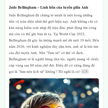
Jude Bellingham – Linh hồn của tuyến giữa Anh
Jude Bellingham đã chứng tỏ mình là một trong những
tiền vệ toàn diện nhất thế giới hiện nay. Anh không chỉ có
khả năng kiểm soát nhịp độ trận đấu, phát động tấn công
mà còn có thể ghi bàn từ xa. Tại World Cup 2022,
Bellingham đã gây ấn tượng mạnh mẽ dù mới 19 tuổi. Đến
năm 2026, với kinh nghiệm dày dặn hơn, anh sẽ là trái tim
của đội tuyển Anh. Nếu "Tam sư" có thể vô địch,
Bellingham sẽ là người hùng dân tộc, người mang về chiếc
cúp vàng sau 60 năm chờ đợi. Điều đó có xứng đáng để
gọi là "làm nên lịch sử" không? Tôi nghĩ là có! 🇬🇧