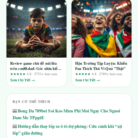
Review game chủ đề núi lửa
Hậu Trường Tập Luyện: Khiến
trên cm88.dad: Góc nhìn kiểm
Fan Thích Thú Vì Quá "Thật"
tra và minh bạch
★★★★★
4.8 · 2753+ lượt xem
★★★★★
4.8 · 2789+ lượt xem
Xem Chi Tiết →
Xem Chi Tiết →
BẠN CÓ THỂ THÍCH
Bong Da 789bet Soi Keo Mien Phi Moi Ngay Cho Nguoi
🎰
Dam Me TPppiE
Hướng dẫn thay lốp xe ô tô dự phòng: Cứu cánh khi “xịt
🎰
lốp” giữa đường