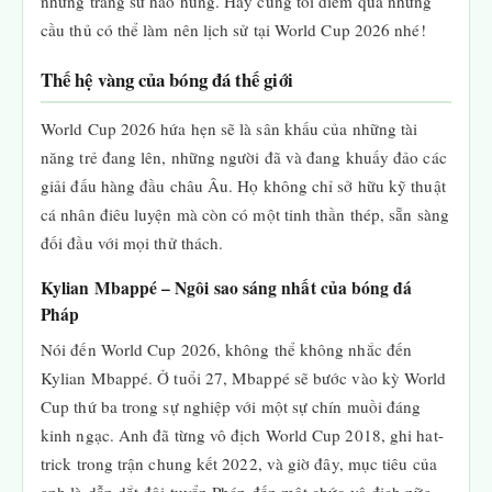
những trang sử hào hùng. Hãy cùng tôi điểm qua những
cầu thủ có thể làm nên lịch sử tại World Cup 2026 nhé!
Thế hệ vàng của bóng đá thế giới
World Cup 2026 hứa hẹn sẽ là sân khấu của những tài
năng trẻ đang lên, những người đã và đang khuấy đảo các
giải đấu hàng đầu châu Âu. Họ không chỉ sở hữu kỹ thuật
cá nhân điêu luyện mà còn có một tinh thần thép, sẵn sàng
đối đầu với mọi thử thách.
Kylian Mbappé – Ngôi sao sáng nhất của bóng đá
Pháp
Nói đến World Cup 2026, không thể không nhắc đến
Kylian Mbappé. Ở tuổi 27, Mbappé sẽ bước vào kỳ World
Cup thứ ba trong sự nghiệp với một sự chín muồi đáng
kinh ngạc. Anh đã từng vô địch World Cup 2018, ghi hat-
trick trong trận chung kết 2022, và giờ đây, mục tiêu của