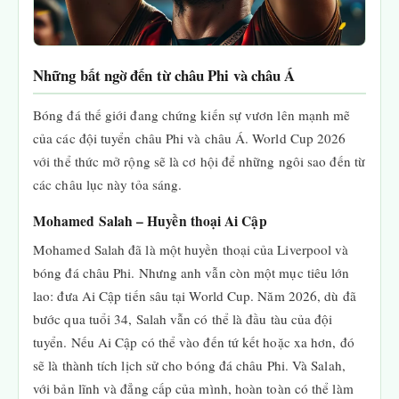
Những bất ngờ đến từ châu Phi và châu Á
Bóng đá thế giới đang chứng kiến sự vươn lên mạnh mẽ
của các đội tuyển châu Phi và châu Á. World Cup 2026
với thể thức mở rộng sẽ là cơ hội để những ngôi sao đến từ
các châu lục này tỏa sáng.
Mohamed Salah – Huyền thoại Ai Cập
Mohamed Salah đã là một huyền thoại của Liverpool và
bóng đá châu Phi. Nhưng anh vẫn còn một mục tiêu lớn
lao: đưa Ai Cập tiến sâu tại World Cup. Năm 2026, dù đã
bước qua tuổi 34, Salah vẫn có thể là đầu tàu của đội
tuyển. Nếu Ai Cập có thể vào đến tứ kết hoặc xa hơn, đó
sẽ là thành tích lịch sử cho bóng đá châu Phi. Và Salah,
với bản lĩnh và đẳng cấp của mình, hoàn toàn có thể làm