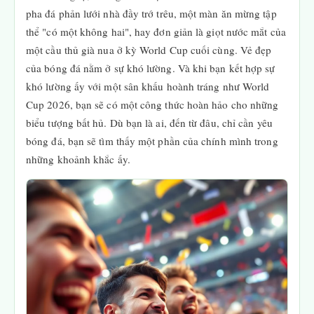
pha đá phản lưới nhà đầy trớ trêu, một màn ăn mừng tập
thể "có một không hai", hay đơn giản là giọt nước mắt của
một cầu thủ già nua ở kỳ World Cup cuối cùng. Vẻ đẹp
của bóng đá nằm ở sự khó lường. Và khi bạn kết hợp sự
khó lường ấy với một sân khấu hoành tráng như World
Cup 2026, bạn sẽ có một công thức hoàn hảo cho những
biểu tượng bất hủ. Dù bạn là ai, đến từ đâu, chỉ cần yêu
bóng đá, bạn sẽ tìm thấy một phần của chính mình trong
những khoảnh khắc ấy.