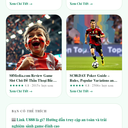
Xem Chi Tiết →
Xem Chi Tiết →
S8Media.com Review Game
SC88.DAY Poker Guide –
Slot Chủ Đề Thần Thoại Bắc
Rules, Popular Variations and
Âu – Có Gì Hấp Dẫn?
Strategy Tips for New Players
★★★★★
4.8 · 2015+ lượt xem
★★★★★
4.8 · 2506+ lượt xem
Xem Chi Tiết →
Xem Chi Tiết →
BẠN CÓ THỂ THÍCH
Link U888 là gì? Hướng dẫn truy cập an toàn và trải
🎰
nghiệm sảnh game đỉnh cao