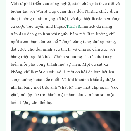
Với sự phát triển của công nghệ, cách chúng ta theo dõi và
tương tác với World Cup cũng thay đổi. Những chiếc điện
thoại thông minh, mạng xã hội, và đặc biệt là các nền tảng
cá cược trực tuyến như https://
RED88
.limited/ đã mang
trận đấu đến gần hơn với người hâm mộ. Bạn không chỉ
ngồi xem, bạn còn có thể "sống" cùng từng đường bóng,
đặt cược cho đội mình yêu thích, và chia sẻ cảm xúc với
hàng triệu người khác. Chính sự tương tác tức thời này
biến mỗi pha bóng thành một sự kiện. Một cú sút xa
không chỉ là một cú sút, nó là một cơ hội để bạn hét lên
sung sướng hoặc tiếc nuối. Và khi khoảnh khắc ấy được
ghi lại bằng một bức ảnh "chất lừ" hay một clip ngắn "cực
gắt", nó lập tức trở thành một phần của văn hóa số, một
biểu tượng cho thế hệ.