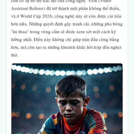
còn có sự hỗ trợ đắc lực của công nghệ. VAR (Video
Assistant Referee) đã trở thành một phần không thể thiếu,
và ở World Cup 2026, công nghệ này sẽ còn được cải tiến
hơn nữa. Những quyết định gây tranh cãi, những pha bóng
"ăn thua" trong vòng cấm sẽ được xem xét một cách kỹ
lưỡng nhất. Điều này không chỉ giúp trận đấu công bằng
hơn, mà còn tạo ra những khoảnh khắc hồi hộp đến nghẹt
thở.