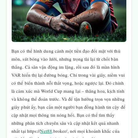
Bạn có thể hình dung cảnh một tiền đạo đối mặt với thủ
môn, sút bóng vào lưới, nhưng trọng tài lại từ chối bàn
thắng. Cả sân vận động im lặng, rồi sau đó là màn hình
VAR hiển thị lại đường bóng. Chỉ trong vài giây, niềm vui
có thể biến thành nỗi thất vọng, hoặc ngược lại. Đó chính
là cảm xúc mà World Cup mang lại – thăng hoa, kịch tính
và không thể đoán trước. Và để tận hưởng trọn vẹn những
giây phút ấy, bạn cần một người bạn đồng hành tin cậy để
cập nhật mọi thông tin nóng hổi. Bạn có thể tìm thấy
những phân tích chuyên sâu và cập nhật kết quả nhanh
nhất tại https://
Net88
.broker/, nơi mọi khoảnh khắc của