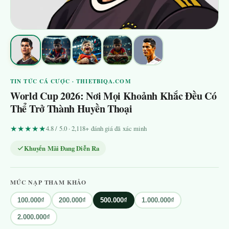
TIN TỨC CÁ CƯỢC · THIETBIQA.COM
World Cup 2026: Nơi Mọi Khoảnh Khắc Đều Có
Thể Trở Thành Huyền Thoại
★★★★★
4.8 / 5.0 · 2,118+ đánh giá đã xác minh
Khuyến Mãi Đang Diễn Ra
MỨC NẠP THAM KHẢO
100.000₫
200.000₫
500.000₫
1.000.000₫
2.000.000₫