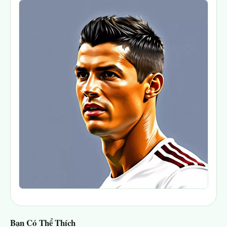
Bạn Có Thể Thích