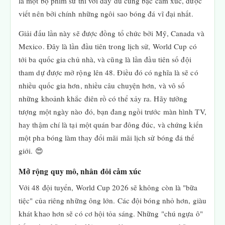
là một bộ phim sử thi với đầy đủ cung bậc cảm xúc, được
viết nên bởi chính những ngôi sao bóng đá vĩ đại nhất.
Giải đấu lần này sẽ được đồng tổ chức bởi Mỹ, Canada và
Mexico. Đây là lần đầu tiên trong lịch sử, World Cup có
tới ba quốc gia chủ nhà, và cũng là lần đầu tiên số đội
tham dự được mở rộng lên 48. Điều đó có nghĩa là sẽ có
nhiều quốc gia hơn, nhiều câu chuyện hơn, và vô số
những khoảnh khắc điên rồ có thể xảy ra. Hãy tưởng
tượng một ngày nào đó, bạn đang ngồi trước màn hình TV,
hay thậm chí là tại một quán bar đông đúc, và chứng kiến
một pha bóng làm thay đổi mãi mãi lịch sử bóng đá thế
giới. 😍
Mở rộng quy mô, nhân đôi cảm xúc
Với 48 đội tuyển, World Cup 2026 sẽ không còn là "bữa
tiệc" của riêng những ông lớn. Các đội bóng nhỏ hơn, giàu
khát khao hơn sẽ có cơ hội tỏa sáng. Những "chú ngựa ô"