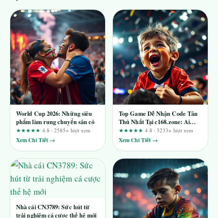
World Cup 2026: Những siêu
Top Game Dễ Nhận Code Tân
phẩm làm rung chuyển sân cỏ
Thủ Nhất Tại c168.zone: Ai
Nên Chơi, Ai Nên Tránh?
★★★★★
4.8 · 2585+ lượt xem
★★★★★
4.8 · 3233+ lượt xem
Xem Chi Tiết →
Xem Chi Tiết →
Nhà cái CN3789: Sức hút từ
trải nghiệm cá cược thế hệ mới