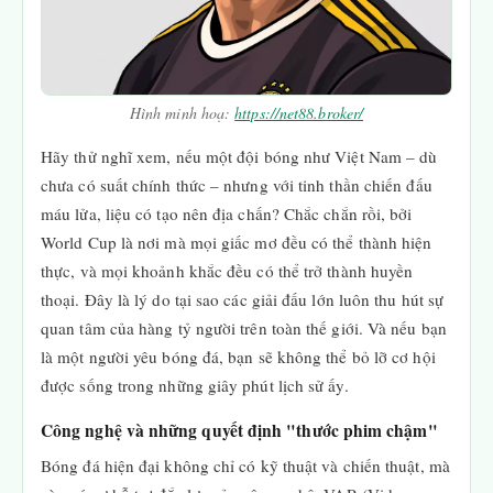
Hình minh hoạ:
https://net88.broker/
Hãy thử nghĩ xem, nếu một đội bóng như Việt Nam – dù
chưa có suất chính thức – nhưng với tinh thần chiến đấu
máu lửa, liệu có tạo nên địa chấn? Chắc chắn rồi, bởi
World Cup là nơi mà mọi giấc mơ đều có thể thành hiện
thực, và mọi khoảnh khắc đều có thể trở thành huyền
thoại. Đây là lý do tại sao các giải đấu lớn luôn thu hút sự
quan tâm của hàng tỷ người trên toàn thế giới. Và nếu bạn
là một người yêu bóng đá, bạn sẽ không thể bỏ lỡ cơ hội
được sống trong những giây phút lịch sử ấy.
Công nghệ và những quyết định "thước phim chậm"
Bóng đá hiện đại không chỉ có kỹ thuật và chiến thuật, mà