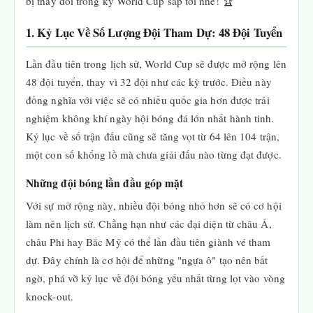
bị thay đổi trong kỳ World Cup sắp tới nhé! 🏆
1. Kỷ Lục Về Số Lượng Đội Tham Dự: 48 Đội Tuyển
Lần đầu tiên trong lịch sử, World Cup sẽ được mở rộng lên
48 đội tuyển, thay vì 32 đội như các kỳ trước. Điều này
đồng nghĩa với việc sẽ có nhiều quốc gia hơn được trải
nghiệm không khí ngày hội bóng đá lớn nhất hành tinh.
Kỷ lục về số trận đấu cũng sẽ tăng vọt từ 64 lên 104 trận,
một con số khổng lồ mà chưa giải đấu nào từng đạt được.
Những đội bóng lần đầu góp mặt
Với sự mở rộng này, nhiều đội bóng nhỏ hơn sẽ có cơ hội
làm nên lịch sử. Chẳng hạn như các đại diện từ châu Á,
châu Phi hay Bắc Mỹ có thể lần đầu tiên giành vé tham
dự. Đây chính là cơ hội để những "ngựa ô" tạo nên bất
ngờ, phá vỡ kỷ lục về đội bóng yếu nhất từng lọt vào vòng
knock-out.