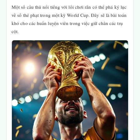
Một số cầu thủ nổi tiếng với lối chơi rắn có thể phá kỷ lục
về số thẻ phạt trong một kỳ World Cup. Đây sẽ là bài toán
khó cho các huấn luyện viên trong việc giữ chân các trụ
cột.