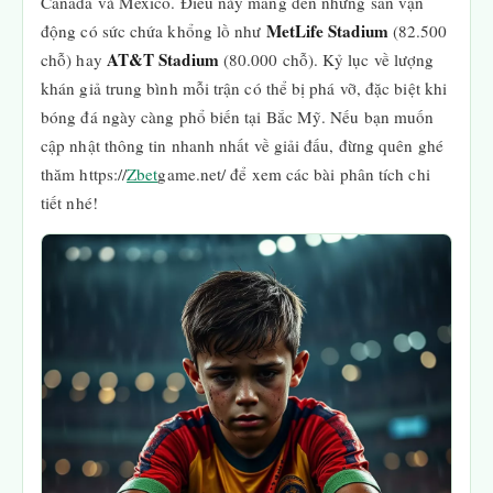
Canada và Mexico. Điều này mang đến những sân vận
MetLife Stadium
động có sức chứa khổng lồ như
(82.500
AT&T Stadium
chỗ) hay
(80.000 chỗ). Kỷ lục về lượng
khán giả trung bình mỗi trận có thể bị phá vỡ, đặc biệt khi
bóng đá ngày càng phổ biến tại Bắc Mỹ. Nếu bạn muốn
cập nhật thông tin nhanh nhất về giải đấu, đừng quên ghé
thăm https://
Zbet
game.net/ để xem các bài phân tích chi
tiết nhé!