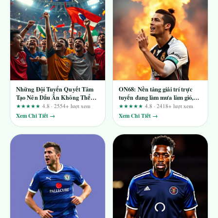
Những Đội Tuyển Quyết Tâm
ON68: Nền tảng giải trí trực
Tạo Nên Dấu Ấn Không Thể
tuyến đang làm mưa làm gió,
Phai Mờ
bạn đã thử chưa?
★★★★★
4.8 · 2554+ lượt xem
★★★★★
4.8 · 2418+ lượt xem
Xem Chi Tiết →
Xem Chi Tiết →