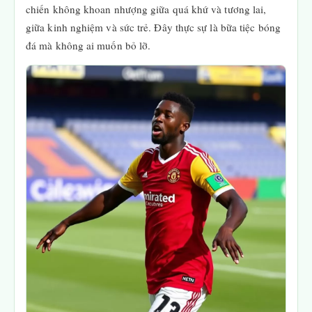
chiến không khoan nhượng giữa quá khứ và tương lai,
giữa kinh nghiệm và sức trẻ. Đây thực sự là bữa tiệc bóng
đá mà không ai muốn bỏ lỡ.