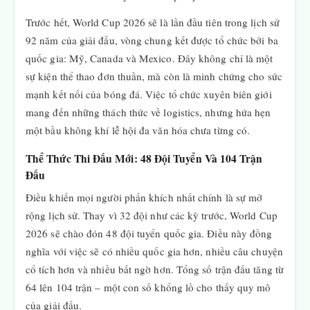
Trước hết, World Cup 2026 sẽ là lần đầu tiên trong lịch sử
92 năm của giải đấu, vòng chung kết được tổ chức bởi ba
quốc gia: Mỹ, Canada và Mexico. Đây không chỉ là một
sự kiện thể thao đơn thuần, mà còn là minh chứng cho sức
mạnh kết nối của bóng đá. Việc tổ chức xuyên biên giới
mang đến những thách thức về logistics, nhưng hứa hẹn
một bầu không khí lễ hội đa văn hóa chưa từng có.
Thể Thức Thi Đấu Mới: 48 Đội Tuyển Và 104 Trận
Đấu
Điều khiến mọi người phấn khích nhất chính là sự mở
rộng lịch sử. Thay vì 32 đội như các kỳ trước, World Cup
2026 sẽ chào đón 48 đội tuyển quốc gia. Điều này đồng
nghĩa với việc sẽ có nhiều quốc gia hơn, nhiều câu chuyện
cổ tích hơn và nhiều bất ngờ hơn. Tổng số trận đấu tăng từ
64 lên 104 trận – một con số khổng lồ cho thấy quy mô
của giải đấu.