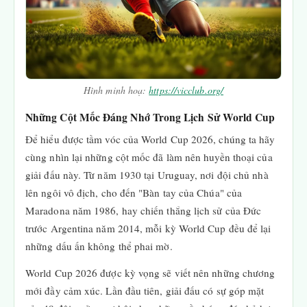
Hình minh hoạ:
https://vicclub.org/
Những Cột Mốc Đáng Nhớ Trong Lịch Sử World Cup
Để hiểu được tầm vóc của World Cup 2026, chúng ta hãy
cùng nhìn lại những cột mốc đã làm nên huyền thoại của
giải đấu này. Từ năm 1930 tại Uruguay, nơi đội chủ nhà
lên ngôi vô địch, cho đến "Bàn tay của Chúa" của
Maradona năm 1986, hay chiến thắng lịch sử của Đức
trước Argentina năm 2014, mỗi kỳ World Cup đều để lại
những dấu ấn không thể phai mờ.
World Cup 2026 được kỳ vọng sẽ viết nên những chương
mới đầy cảm xúc. Lần đầu tiên, giải đấu có sự góp mặt