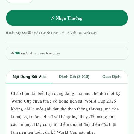
⚡ Nhận Thưởng
🔒 Bảo Mật SSL
🎰 Odds Cao
🔄 Hoàn Trả 1.5%
💳 Đa Kênh Nạp
388
🔥
người đang xem trang này
Nội Dung Bài Viết
Đánh Giá (3,010)
Giao Dịch
Chào bạn, tôi biết bạn cũng đang háo hức chờ đợi một kỳ
World Cup chưa từng có trong lịch sử. World Cup 2026
không chỉ là một giải đấu thể thao thông thường, mà còn
là một cột mốc lịch sử với hàng loạt thay đổi mang tính
cách mạng. Hãy cùng tôi điểm qua những điều đặc biệt
làm nên tên tuổi của kỳ World Cup này nhé.