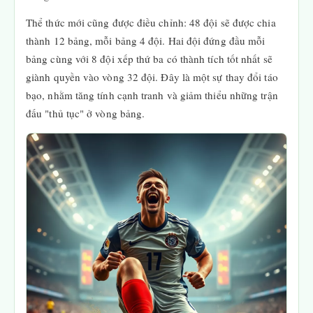
Thể thức mới cũng được điều chỉnh: 48 đội sẽ được chia
thành 12 bảng, mỗi bảng 4 đội. Hai đội đứng đầu mỗi
bảng cùng với 8 đội xếp thứ ba có thành tích tốt nhất sẽ
giành quyền vào vòng 32 đội. Đây là một sự thay đổi táo
bạo, nhằm tăng tính cạnh tranh và giảm thiểu những trận
đấu "thủ tục" ở vòng bảng.