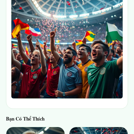
Bạn Có Thể Thích