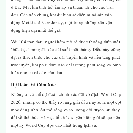
ở Bắc Mỹ, khi thời tiết ấm áp và thuận lợi cho các trận
đấu. Các trận chung kết dự kiến sẽ diễn ra tại sân vận
động MetLife ở New Jersey, một trong những sân vận
động hiện đại nhất thế giới.
Với 104 trận đấu, người hâm mộ sẽ được thưởng thức một
"bữa tiệc" bóng đá kéo dài suốt một tháng. Điều này cũng
đặt ra thách thức cho các đài truyền hình và nền tảng phát
trực tuyến, khi phải đảm bảo chất lượng phát sóng và bình
luận cho tất cả các trận đấu.
Dự Đoán Và Cảm Xúc
Không ai có thể dự đoán chính xác đội vô địch World Cup
2026, nhưng có thể thấy rõ rằng giải đấu này sẽ là một cột
mốc đáng nhớ. Sự mở rộng về số lượng đội tuyển, sự thay
đổi về thể thức, và việc tổ chức xuyên biên giới sẽ tạo nên
một kỳ World Cup độc đáo nhất trong lịch sử.