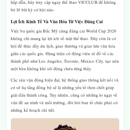
hấp dẫn, hãy truy cập ngay thể thao VICCLUB để không
bỏ lỡ bất kỳ cơ hội nào.
Lợi Ích Kinh Tế Và Văn Hóa Từ Việc Đăng Cai
Việc ba quốc gia Bắc Mỹ cùng đăng cai World Cup 2026
không chỉ mang lại lợi ích về mặt thể thao. Đây còn là cơ
hội để thúc đẩy du lịch, giao thương và giao lưu văn hóa
giữa các quốc gia. Hàng triệu cổ động viên sẽ đổ về các
thành phố như Los Angeles, Toronto, Mexico City, tạo nên
một bầu không khí sôi động chưa từng thấy.
Các sân vận động hiện đại, hệ thống giao thông kết nối và
cơ sở hạ tầng đồng bộ sẽ là những yếu tố then chốt giúp
giải đấu thành công. Tuy nhiên, cũng có những lo ngại về
vấn đề an ninh và môi trường, đòi hỏi ban tổ chức phải có
những kế hoạch chi tiết.