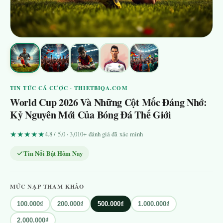
TIN TỨC CÁ CƯỢC · THIETBIQA.COM
World Cup 2026 Và Những Cột Mốc Đáng Nhớ:
Kỷ Nguyên Mới Của Bóng Đá Thế Giới
★★★★★
4.8 / 5.0 · 3,010+ đánh giá đã xác minh
Tin Nổi Bật Hôm Nay
MỨC NẠP THAM KHẢO
100.000₫
200.000₫
500.000₫
1.000.000₫
2.000.000₫