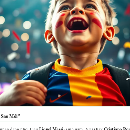
 Sao Mới”
Lionel Messi
Cristiano Ro
 nhân đáng nhớ. Liệu
(sinh năm 1987) hay