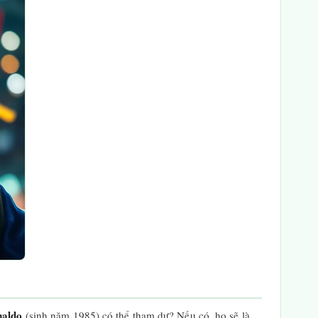
naldo
(sinh năm 1985) có thể tham dự? Nếu có, họ sẽ là