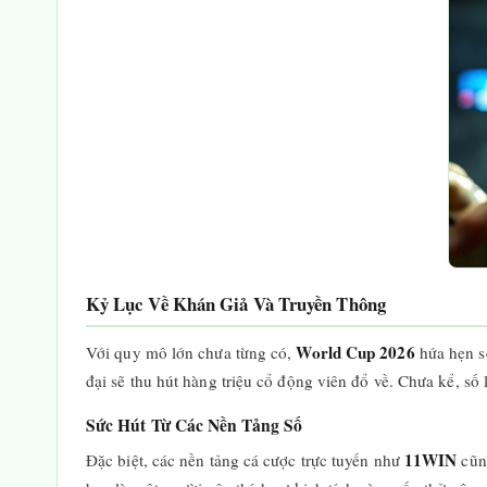
Kỷ Lục Về Khán Giả Và Truyền Thông
World Cup 2026
Với quy mô lớn chưa từng có,
hứa hẹn sẽ
đại sẽ thu hút hàng triệu cổ động viên đổ về. Chưa kể, số
Sức Hút Từ Các Nền Tảng Số
11WIN
Đặc biệt, các nền tảng cá cược trực tuyến như
cũng