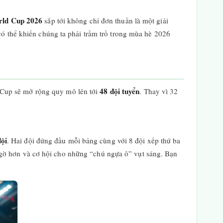
ld Cup 2026
sắp tới không chỉ đơn thuần là một giải
ó thể khiến chúng ta phải trầm trồ trong mùa hè 2026
48 đội tuyển
d Cup sẽ mở rộng quy mô lên tới
. Thay vì 32
đội
. Hai đội đứng đầu mỗi bảng cùng với 8 đội xếp thứ ba
t ngờ hơn và cơ hội cho những “chú ngựa ô” vụt sáng. Bạn