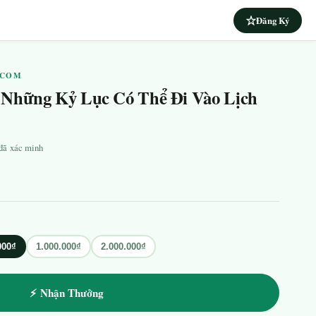
Đăng Ký
A.COM
 Những Kỷ Lục Có Thể Đi Vào Lịch
á đã xác minh
000₫
1.000.000₫
2.000.000₫
⚡ Nhận Thưởng