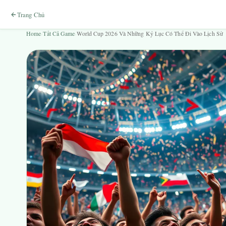
Trang Chủ
Home
›
Tất Cả Game
›
World Cup 2026 Và Những Kỷ Lục Có Thể Đi Vào Lịch Sử