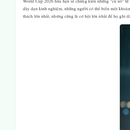
World Cup 2026 hứa hẹn sẽ chứng kiến những "cú nổ" từ 
dày dạn kinh nghiệm, những người có thể biến một khoảnh 
thách lớn nhất, nhưng cũng là cơ hội lớn nhất để họ ghi d