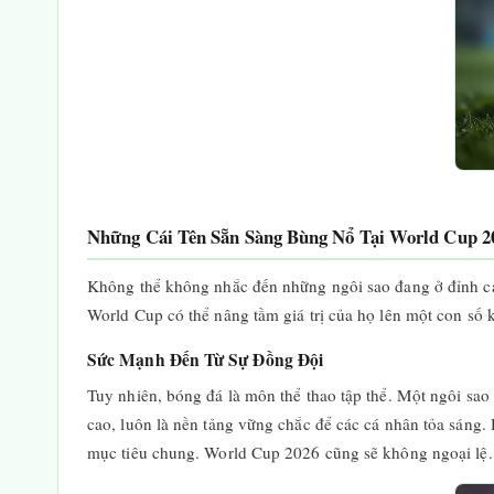
Những Cái Tên Sẵn Sàng Bùng Nổ Tại World Cup 2
Không thể không nhắc đến những ngôi sao đang ở đỉnh cao
World Cup có thể nâng tầm giá trị của họ lên một con số 
Sức Mạnh Đến Từ Sự Đồng Đội
Tuy nhiên, bóng đá là môn thể thao tập thể. Một ngôi sao 
cao, luôn là nền tảng vững chắc để các cá nhân tỏa sáng.
mục tiêu chung. World Cup 2026 cũng sẽ không ngoại lệ.