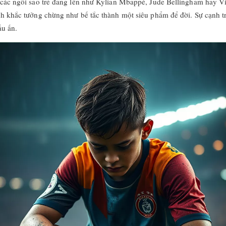
các ngôi sao trẻ đang lên như Kylian Mbappé, Jude Bellingham hay V
khắc tưởng chừng như bế tắc thành một siêu phẩm để đời. Sự cạnh tran
ấu ấn.