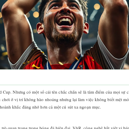
ld Cup. Nhưng có một số cái tên chắc chắn sẽ là tâm điểm của mọi sự c
hơi ở vị trí không hào nhoáng nhưng lại làm việc không biết mệt mỏi
 khoảnh khắc đáng nhớ hơn cả một cú sút xa ngoạn mục.
ò quan trọng trong bóng đá hiện đại. VAR, công nghệ bắt việt vị bán t