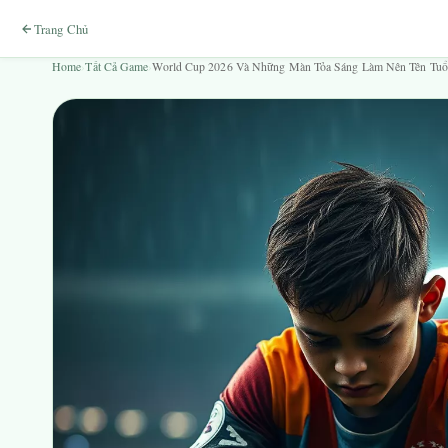
Trang Chủ
Home
›
Tất Cả Game
›
World Cup 2026 Và Những Màn Tỏa Sáng Làm Nên Tên Tuổ