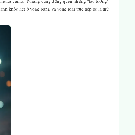
inícius Júnior. Nhưng cũng đừng quên những "lão tướng"
h khốc liệt ở vòng bảng và vòng loại trực tiếp sẽ là thử