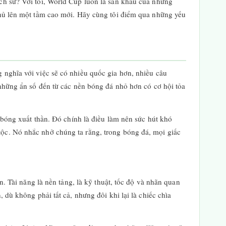
ch sử? Với tôi, World Cup luôn là sân khấu của những
thủ lên một tầm cao mới. Hãy cùng tôi điểm qua những yếu
 nghĩa với việc sẽ có nhiều quốc gia hơn, nhiều câu
 những ẩn số đến từ các nền bóng đá nhỏ hơn có cơ hội tỏa
 bóng xuất thần. Đó chính là điều làm nên sức hút khó
ộc. Nó nhắc nhở chúng ta rằng, trong bóng đá, mọi giấc
. Tài năng là nền tảng, là kỹ thuật, tốc độ và nhãn quan
dù không phải tất cả, nhưng đôi khi lại là chiếc chìa