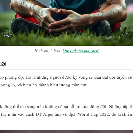
Hình minh hoạ:
https://ku88.monster/
026
 phong độ. Họ là những người được kỳ vọng sẽ dẫn dắt đội tuyển của 
khổng lồ, và biến họ thành biểu tượng toàn cầu.
không thể tỏa sáng nếu không có sự hỗ trợ của đồng đội. Những tập thể
 Hãy nhìn vào cách ĐT Argentina vô địch World Cup 2022, đó là chiến 