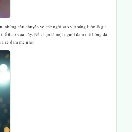
u, những câu chuyện về các ngôi sao vụt sáng luôn là gia
ôn thể thao vua này. Nếu bạn là một người đam mê bóng đá
hia sẻ đam mê nhé!