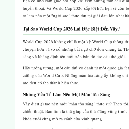
Bạn có nhớ cảm giác hồi hộp khi xem những trận cầu đỉnh
huyền thoại. Và World Cup 2026 sắp tới hứa hẹn sẽ còn b
tố làm nên một "ngôi sao" thực thụ tại giải đấu lớn nhất h
Tại Sao World Cup 2026 Lại Đặc Biệt Đến Vậy?
World Cup 2026 không chỉ là một kỳ World Cup thông thườ
chuyện hơn và vô số những bất ngờ chờ đón chúng ta. Thể 
sáng và khẳng định tên tuổi trên bản đồ túc cầu thế giới.
Hãy tưởng tượng, một cầu thủ vô danh từ một quốc gia ít t
cưỡng của World Cup. Những màn tỏa sáng ấy không chỉ là
mơ đều có thể thành hiện thực.
Những Yếu Tố Làm Nên Một Màn Tỏa Sáng
Vậy điều gì tạo nên một "màn tỏa sáng" thực sự? Theo tôi,
chiến thuật. Bản lĩnh là thứ giúp cầu thủ đứng vững trước
khóa cuối cùng mở ra cánh cửa vinh quang.