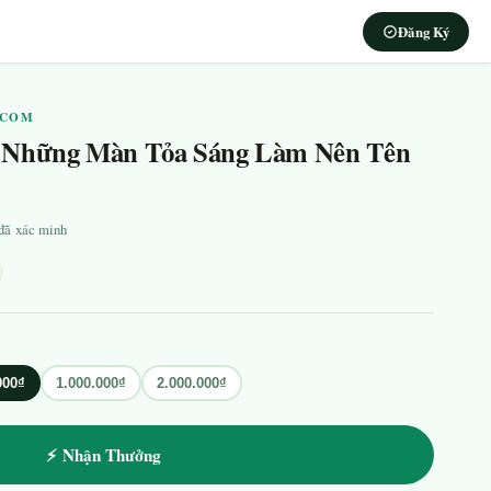
Đăng Ký
A.COM
 Những Màn Tỏa Sáng Làm Nên Tên
á đã xác minh
000₫
1.000.000₫
2.000.000₫
⚡ Nhận Thưởng