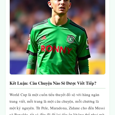
Kết Luận: Câu Chuyện Nào Sẽ Được Viết Tiếp?
World Cup là một cuốn tiểu thuyết đồ sộ với hàng ngàn
trang viết, mỗi trang là một câu chuyện, mỗi chương là
một kỷ nguyên. Từ Pele, Maradona, Zidane cho đến Messi
và Ronaldo, tất cả đều đã để lại dấu ấn không thể phai mờ.