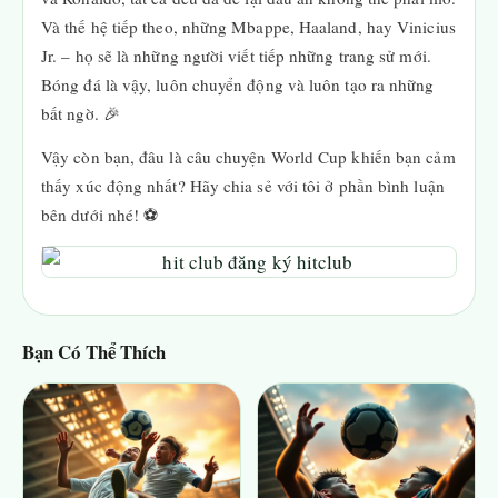
Và thế hệ tiếp theo, những Mbappe, Haaland, hay Vinicius
Jr. – họ sẽ là những người viết tiếp những trang sử mới.
Bóng đá là vậy, luôn chuyển động và luôn tạo ra những
bất ngờ. 🎉
Vậy còn bạn, đâu là câu chuyện World Cup khiến bạn cảm
thấy xúc động nhất? Hãy chia sẻ với tôi ở phần bình luận
bên dưới nhé! ⚽
Bạn Có Thể Thích