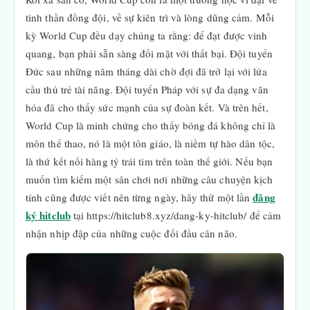
tinh thần đồng đội, về sự kiên trì và lòng dũng cảm. Mỗi
kỳ World Cup đều dạy chúng ta rằng: để đạt được vinh
quang, bạn phải sẵn sàng đối mặt với thất bại. Đội tuyển
Đức sau những năm tháng dài chờ đợi đã trở lại với lứa
cầu thủ trẻ tài năng. Đội tuyển Pháp với sự đa dạng văn
hóa đã cho thấy sức mạnh của sự đoàn kết. Và trên hết,
World Cup là minh chứng cho thấy bóng đá không chỉ là
môn thể thao, nó là một tôn giáo, là niềm tự hào dân tộc,
là thứ kết nối hàng tỷ trái tim trên toàn thế giới. Nếu bạn
muốn tìm kiếm một sân chơi nơi những câu chuyện kịch
đăng
tính cũng được viết nên từng ngày, hãy thử một lần
ký hitclub
tại https://hitclub8.xyz/dang-ky-hitclub/ để cảm
nhận nhịp đập của những cuộc đối đầu cân não.