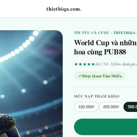
thietbiqa.com
.
TIN TỨC CÁ CƯỢC · THIETBIQ
World Cup và những
hoa cùng PUB88
★★★★★
4.8 / 5.0 · 2,814+ đánh gi
Được Quan Tâm Nhiều
MỨC NẠP THAM KHẢO
100.000₫
200.000₫
500.