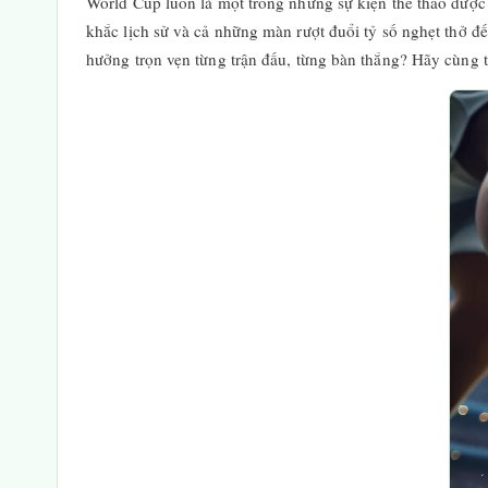
World Cup luôn là một trong những sự kiện thể thao đượ
khắc lịch sử và cả những màn rượt đuổi tỷ số nghẹt thở đ
hưởng trọn vẹn từng trận đấu, từng bàn thắng? Hãy cùng 