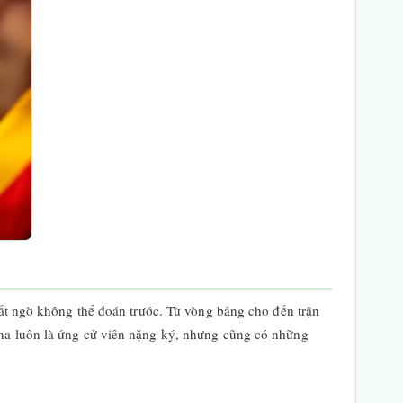
ất ngờ không thể đoán trước. Từ vòng bảng cho đến trận
na luôn là ứng cử viên nặng ký, nhưng cũng có những