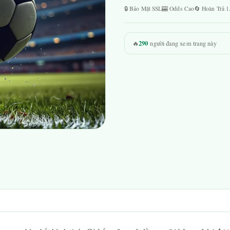
🔒 Bảo Mật SSL
🎰 Odds Cao
🔄 Hoàn Trả 
290
🔥
người đang xem trang này