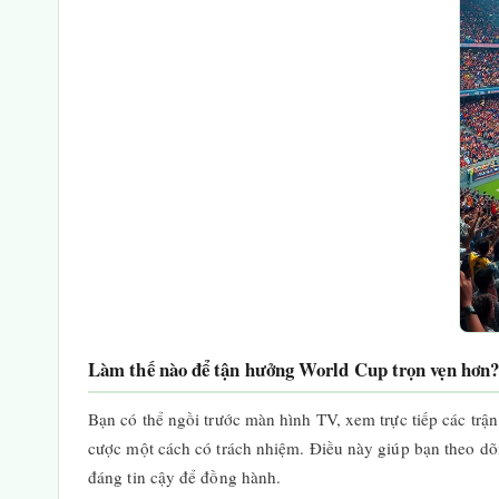
Làm thế nào để tận hưởng World Cup trọn vẹn hơn
Bạn có thể ngồi trước màn hình TV, xem trực tiếp các tr
cược một cách có trách nhiệm. Điều này giúp bạn theo dõi
đáng tin cậy để đồng hành.