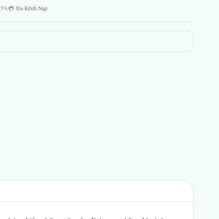
1.5%
💳 Đa Kênh Nạp