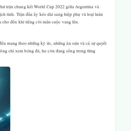
 như trận chung kết World Cup 2022 giữa Argentina và
ịch tính. Trận đấu ấy kéo dài sang hiệp phụ và loạt luân
ra cho đến khi tiếng còi mãn cuộc vang lên.
n đều mang theo những ký ức, những ân oán và cả sự quyết
hông chỉ xem bóng đá, họ còn đang sống trong từng