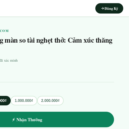
Đăng Ký
A.COM
 màn so tài nghẹt thở: Cảm xúc thăng
á đã xác minh
000₫
1.000.000₫
2.000.000₫
⚡ Nhận Thưởng