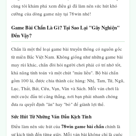
cùng tôi khám phá xem điều gì đã làm nên sức hút khó
cưỡng của dòng game này tại 78win nhé!
Game Bài Chắn Là Gì? Tại Sao Lại "Gây Nghiện"
Đến Vậy?
Chắn là một thể loại game bài truyền thống có nguồn gốc
từ miền Bắc Việt Nam. Không giống như những game bài
may rủi khác, chắn đòi hỏi người chơi phải có trí nhớ tốt,
khả năng tính toán và một chút "máu liều". Bộ bài chắn
gồm 100 lá, được chia thành các hàng: Nhị, Tam, Tứ, Ngũ,
Lục, Thất, Bát, Cửu, Vạn, Văn và Sách. Mỗi ván chơi là
một cuộc đấu trí căng thẳng, nơi bạn phải nhanh chóng
đưa ra quyết định "ăn" hay "bỏ" để giành lợi thế.
Sức Hút Từ Những Ván Đấu Kịch Tính
78win game bài chắn
Điều làm nên sức hút của
chính là
sự kịch tính đến từng giây. Mỗi ván bài không chỉ là cuộc