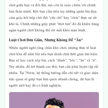
chơi giữa bạn và đối thủ, mà còn là cuộc chiến với chính
bản thân mình. Khi bạn cầm trên tay những quân bài đẹp,
cảm giác hồi hộp chờ đợi "cửa chì" hay "chíu" thực sự rất
khó tả. Chính những giây phút "thót tim" đó đã khiến hàng
ngàn người chơi không thể rời mắt khỏi màn hình.
Luật Chơi Đơn Giản, Nhưng Không Dễ "Ăn"
Nhiều người nghĩ rằng chắn khó chơi, nhưng thực tế luật
chơi khá dễ nắm bắt nếu bạn dành chút thời gian tìm hiểu.
Bạn sẽ học cách xếp bài, cách "đánh", "bốc", "ăn" và "ù".
Tuy nhiên, để trở thành cao thủ, bạn cần phải luyện tập rất
nhiều. Tại 78win, hệ thống hướng dẫn chi tiết và giao diện
trực quan sẽ giúp bạn làm quen nhanh chóng, dù bạn là
người mới hay đã có kinh nghiệm.