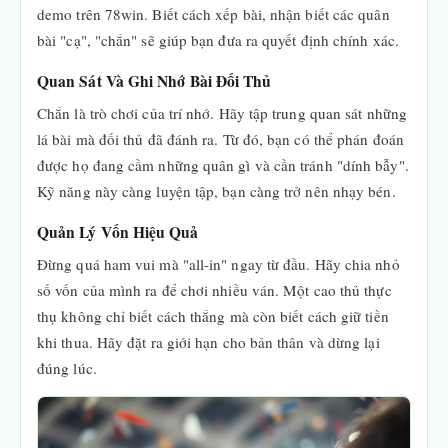
demo trên 78win. Biết cách xếp bài, nhận biết các quân
bài "cạ", "chắn" sẽ giúp bạn đưa ra quyết định chính xác.
Quan Sát Và Ghi Nhớ Bài Đối Thủ
Chắn là trò chơi của trí nhớ. Hãy tập trung quan sát những
lá bài mà đối thủ đã đánh ra. Từ đó, bạn có thể phán đoán
được họ đang cầm những quân gì và cần tránh "dính bẫy".
Kỹ năng này càng luyện tập, bạn càng trở nên nhạy bén.
Quản Lý Vốn Hiệu Quả
Đừng quá ham vui mà "all-in" ngay từ đầu. Hãy chia nhỏ
số vốn của mình ra để chơi nhiều ván. Một cao thủ thực
thụ không chỉ biết cách thắng mà còn biết cách giữ tiền
khi thua. Hãy đặt ra giới hạn cho bản thân và dừng lại
đúng lúc.