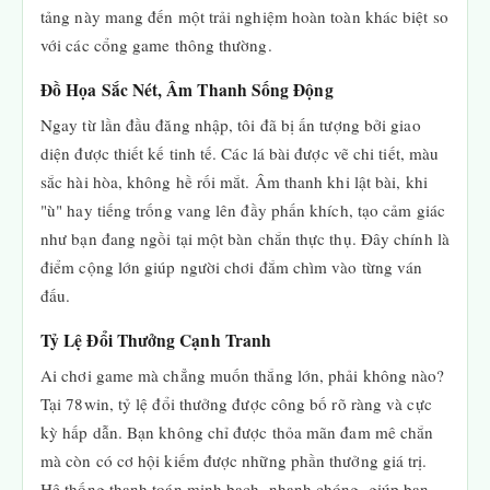
tảng này mang đến một trải nghiệm hoàn toàn khác biệt so
với các cổng game thông thường.
Đồ Họa Sắc Nét, Âm Thanh Sống Động
Ngay từ lần đầu đăng nhập, tôi đã bị ấn tượng bởi giao
diện được thiết kế tinh tế. Các lá bài được vẽ chi tiết, màu
sắc hài hòa, không hề rối mắt. Âm thanh khi lật bài, khi
"ù" hay tiếng trống vang lên đầy phấn khích, tạo cảm giác
như bạn đang ngồi tại một bàn chắn thực thụ. Đây chính là
điểm cộng lớn giúp người chơi đắm chìm vào từng ván
đấu.
Tỷ Lệ Đổi Thưởng Cạnh Tranh
Ai chơi game mà chẳng muốn thắng lớn, phải không nào?
Tại 78win, tỷ lệ đổi thưởng được công bố rõ ràng và cực
kỳ hấp dẫn. Bạn không chỉ được thỏa mãn đam mê chắn
mà còn có cơ hội kiếm được những phần thưởng giá trị.
Hệ thống thanh toán minh bạch, nhanh chóng, giúp bạn