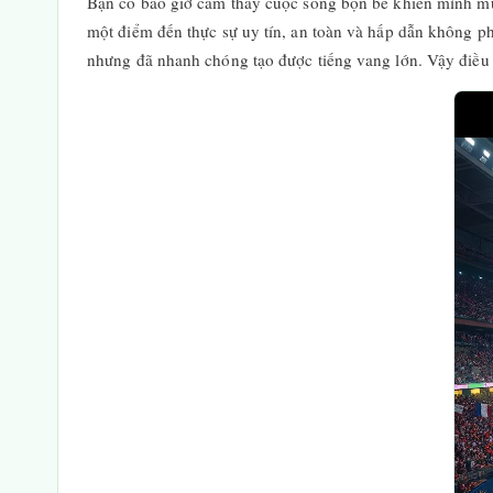
Bạn có bao giờ cảm thấy cuộc sống bộn bề khiến mình muốn
một điểm đến thực sự uy tín, an toàn và hấp dẫn không p
nhưng đã nhanh chóng tạo được tiếng vang lớn. Vậy điều 