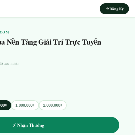
Đăng Ký
A.COM
a Nền Tảng Giải Trí Trực Tuyến
á đã xác minh
000₫
1.000.000₫
2.000.000₫
⚡ Nhận Thưởng