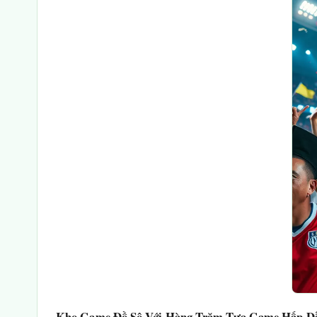
Kho Game Đồ Sộ Với Hàng Trăm Tựa Game Hấp D