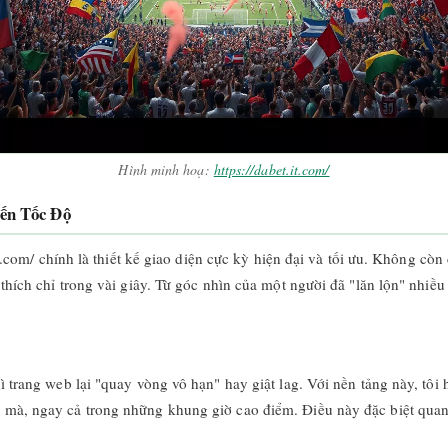
Hình minh hoạ:
https://dabet.it.com/
ến Tốc Độ
t.com/ chính là thiết kế giao diện cực kỳ hiện đại và tối ưu. Không còn
hích chỉ trong vài giây. Từ góc nhìn của một người đã "lăn lộn" nhiều
 trang web lại "quay vòng vô hạn" hay giật lag. Với nền tảng này, tôi
à, ngay cả trong những khung giờ cao điểm. Điều này đặc biệt quan tr