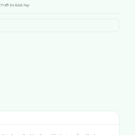
1.5%
💳 Đa Kênh Nạp