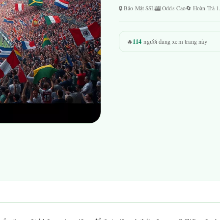
🔒 Bảo Mật SSL
🎰 Odds Cao
🔄 Hoàn Trả 
114
🔥
người đang xem trang này