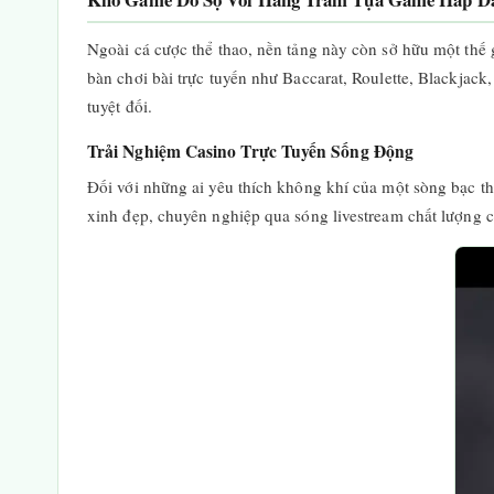
Ngoài cá cược thể thao, nền tảng này còn sở hữu một thế 
bàn chơi bài trực tuyến như Baccarat, Roulette, Blackjac
tuyệt đối.
Trải Nghiệm Casino Trực Tuyến Sống Động
Đối với những ai yêu thích không khí của một sòng bạc thự
xinh đẹp, chuyên nghiệp qua sóng livestream chất lượng ca