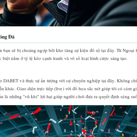
óng Đá
n bạn sẽ bị choáng ngợp bởi kho tàng sự kiện đồ sộ tại đây. Từ Ngoại 
biệt nằm ở tỷ lệ kèo cạnh tranh và vô số loại hình cược sáng tạo.
ao DABET và thực sự ấn tượng với sự chuyên nghiệp tại đây. Không chỉ
n khác. Giao diện trực tiếp (live) với đồ họa sắc nét giúp tôi có cảm 
đấu là những "vũ khí" lợi hại giúp người chơi đưa ra quyết định sáng suố