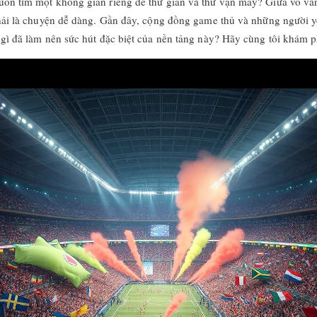
 tìm một không gian riêng để thư giãn và thử vận may? Giữa vô vàn lựa
hải là chuyện dễ dàng. Gần đây, cộng đồng game thủ và những người yê
gì đã làm nên sức hút đặc biệt của nền tảng này? Hãy cùng tôi khám 