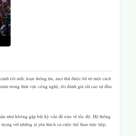
 cảnh rối mắt, loạn thông tin, mọi thứ được bố trí một cách
 năm trong lĩnh vực công nghệ, tôi đánh giá rất cao sự đầu
 hầu như không gặp bất kỳ vấn đề nào về tốc độ. Hệ thống
ọng với những ai yêu thích cá cược thể thao trực tiếp,