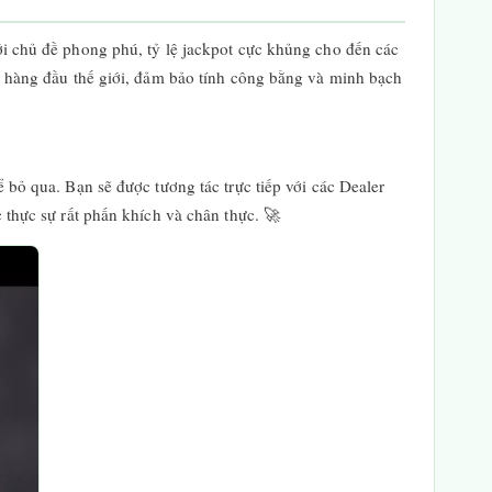
ới chủ đề phong phú, tỷ lệ jackpot cực khủng cho đến các
ềm hàng đầu thế giới, đảm bảo tính công bằng và minh bạch
 bỏ qua. Bạn sẽ được tương tác trực tiếp với các Dealer
 thực sự rất phấn khích và chân thực. 🚀