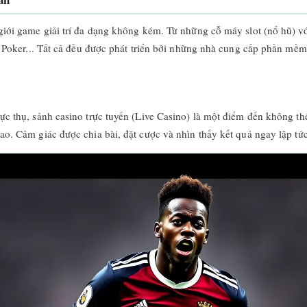
giới game giải trí đa dạng không kém. Từ những cỗ máy slot (nổ hũ) v
k, Poker... Tất cả đều được phát triển bởi những nhà cung cấp phần m
c thụ, sảnh casino trực tuyến (Live Casino) là một điểm đến không thể
o. Cảm giác được chia bài, đặt cược và nhìn thấy kết quả ngay lập tức