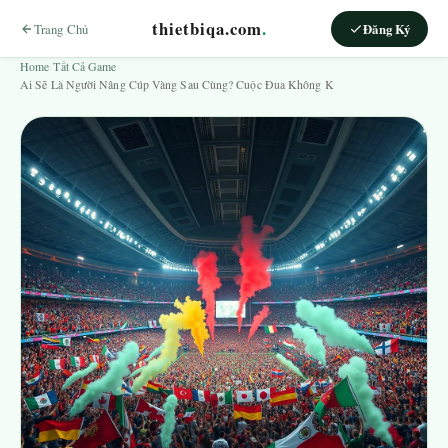
thietbiqa.com
.
Trang Chủ
Đăng Ký
Home
›
Tất Cả Game
›
Ai Sẽ Là Người Nâng Cúp Vàng Sau Cùng? Cuộc Đua Không K