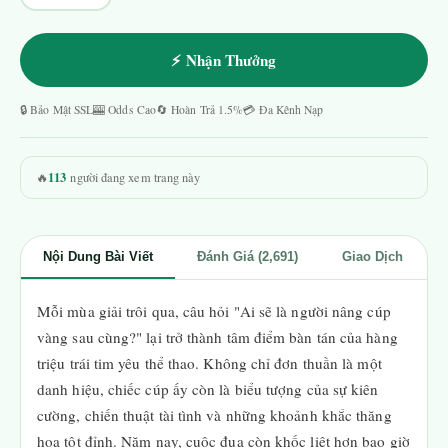
⚡ Nhận Thưởng
🔒 Bảo Mật SSL
🎰 Odds Cao
🔄 Hoàn Trả 1.5%
💳 Đa Kênh Nạp
113
🔥
người đang xem trang này
Nội Dung Bài Viết
Đánh Giá (2,691)
Giao Dịch
Mỗi mùa giải trôi qua, câu hỏi "Ai sẽ là người nâng cúp
vàng sau cùng?" lại trở thành tâm điểm bàn tán của hàng
triệu trái tim yêu thể thao. Không chỉ đơn thuần là một
danh hiệu, chiếc cúp ấy còn là biểu tượng của sự kiên
cường, chiến thuật tài tình và những khoảnh khắc thăng
hoa tột đỉnh. Năm nay, cuộc đua còn khốc liệt hơn bao giờ