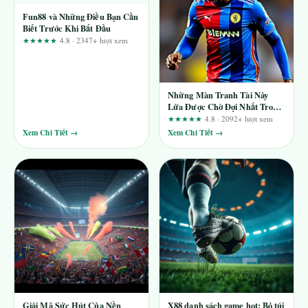
Fun88 và Những Điều Bạn Cần
Biết Trước Khi Bắt Đầu
★★★★★
4.8 · 2347+ lượt xem
Những Màn Tranh Tài Nảy
Lửa Được Chờ Đợi Nhất Trong
Làng Công Nghệ Giải Trí
★★★★★
4.8 · 2092+ lượt xem
Xem Chi Tiết →
Xem Chi Tiết →
Giải Mã Sức Hút Của Nền
X88 danh sách game hot: Bỏ túi