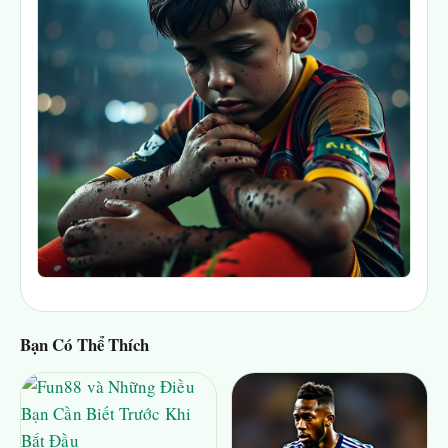
Bạn Có Thể Thích