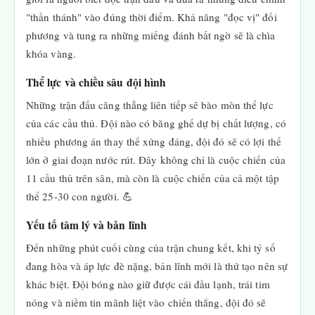
"thần thánh" vào đúng thời điểm. Khả năng "đọc vị" đối
phương và tung ra những miếng đánh bất ngờ sẽ là chìa
khóa vàng.
Thể lực và chiều sâu đội hình
Những trận đấu căng thẳng liên tiếp sẽ bào mòn thể lực
của các cầu thủ. Đội nào có băng ghế dự bị chất lượng, có
nhiều phương án thay thế xứng đáng, đội đó sẽ có lợi thế
lớn ở giai đoạn nước rút. Đây không chỉ là cuộc chiến của
11 cầu thủ trên sân, mà còn là cuộc chiến của cả một tập
thể 25-30 con người. 💪
Yếu tố tâm lý và bản lĩnh
Đến những phút cuối cùng của trận chung kết, khi tỷ số
đang hòa và áp lực đè nặng, bản lĩnh mới là thứ tạo nên sự
khác biệt. Đội bóng nào giữ được cái đầu lạnh, trái tim
nóng và niềm tin mãnh liệt vào chiến thắng, đội đó sẽ