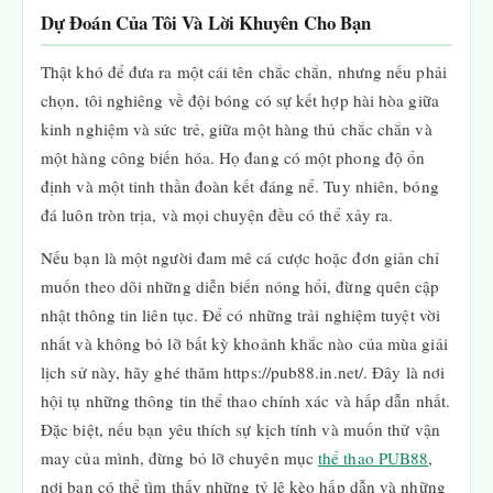
Dự Đoán Của Tôi Và Lời Khuyên Cho Bạn
Thật khó để đưa ra một cái tên chắc chắn, nhưng nếu phải
chọn, tôi nghiêng về đội bóng có sự kết hợp hài hòa giữa
kinh nghiệm và sức trẻ, giữa một hàng thủ chắc chắn và
một hàng công biến hóa. Họ đang có một phong độ ổn
định và một tinh thần đoàn kết đáng nể. Tuy nhiên, bóng
đá luôn tròn trịa, và mọi chuyện đều có thể xảy ra.
Nếu bạn là một người đam mê cá cược hoặc đơn giản chỉ
muốn theo dõi những diễn biến nóng hổi, đừng quên cập
nhật thông tin liên tục. Để có những trải nghiệm tuyệt vời
nhất và không bỏ lỡ bất kỳ khoảnh khắc nào của mùa giải
lịch sử này, hãy ghé thăm https://pub88.in.net/. Đây là nơi
hội tụ những thông tin thể thao chính xác và hấp dẫn nhất.
Đặc biệt, nếu bạn yêu thích sự kịch tính và muốn thử vận
may của mình, đừng bỏ lỡ chuyên mục
thể thao PUB88
,
nơi bạn có thể tìm thấy những tỷ lệ kèo hấp dẫn và những