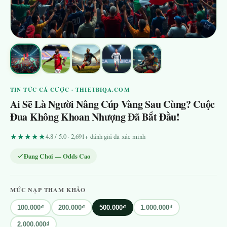
TIN TỨC CÁ CƯỢC · THIETBIQA.COM
Ai Sẽ Là Người Nâng Cúp Vàng Sau Cùng? Cuộc
Đua Không Khoan Nhượng Đã Bắt Đầu!
★★★★★
4.8 / 5.0 · 2,691+ đánh giá đã xác minh
Đang Chơi — Odds Cao
MỨC NẠP THAM KHẢO
100.000₫
200.000₫
500.000₫
1.000.000₫
2.000.000₫