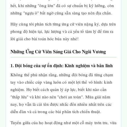
hết, khi những "ông lớn" đã có sự chuẩn bị kỹ lưỡng, còn
những "ngựa ô" bất ngờ cũng sẵn sàng tạo nên địa chấn.
Hãy cùng tôi phân tích từng ứng cử viên nặng ký, dựa trên
phong độ hiện tại, lực lượng và cả yếu tố tâm lý để tìm ra
lời giải cho bài toán hóc búa này nhé!
Những Ứng Cử Viên Sáng Giá Cho Ngôi Vương
1. Đội bóng của sự ổn định: Kinh nghiệm và bản lĩnh
Không thể phủ nhận rằng, những đội bóng đã từng chạm
tay vào chiếc cúp vàng luôn có một lợi thế vô hình: kinh
nghiệm. Họ biết cách quản lý áp lực, biết khi nào cần
"thắp lửa" và khi nào nên "chơi an toàn". Mùa giải năm
nay, họ vẫn là cái tên được nhắc đến nhiều nhất trên các
diễn đàn và cả trong các bài phân tích chiến thuật.
Tuyến giữa của họ hoạt động như một cỗ máy trơn tru, vừa