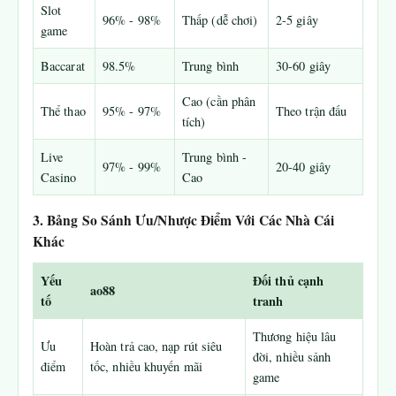
Slot
96% - 98%
Thấp (dễ chơi)
2-5 giây
game
Baccarat
98.5%
Trung bình
30-60 giây
Cao (cần phân
Thể thao
95% - 97%
Theo trận đấu
tích)
Live
Trung bình -
97% - 99%
20-40 giây
Casino
Cao
3. Bảng So Sánh Ưu/Nhược Điểm Với Các Nhà Cái
Khác
Yếu
Đối thủ cạnh
ao88
tố
tranh
Thương hiệu lâu
Ưu
Hoàn trả cao, nạp rút siêu
đời, nhiều sảnh
điểm
tốc, nhiều khuyến mãi
game