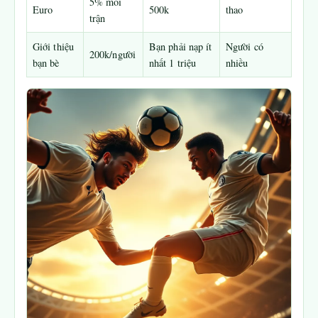
5% mỗi
Euro
500k
thao
trận
Giới thiệu
Bạn phải nạp ít
Người có
200k/người
bạn bè
nhất 1 triệu
nhiều