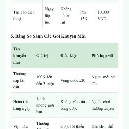
Ngay
Không
Thẻ cào điện
Phí
10,000
lập
hỗ trợ
thoại
15%
VND
tức
rút
5. Bảng So Sánh Các Gói Khuyến Mãi
Tên
khuyến
Giá trị
Điều kiện
Phù hợp với
mãi
Thưởng
100% lên
Người mới bắt
nạp lần
Vòng cược x20
đến 3 triệu
đầu
đầu
1.5%
Hoàn trả
Không yêu cầu
Người chơi
không giới
hàng ngày
vòng cược
thường xuyên
hạn
Thưởng
Vip mùa
Cược tối thiểu
Dân chơi thể