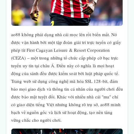
ao88 không phải dạng nhà cái mọc lên rồi biến mất. Nó
được vận hành bởi một tập đoàn giải trí trực tuyến có giấy
phép từ First Cagayan Leisure & Resort Corporation
(CEZA) – một trong những tổ chức cấp phép cờ bạc trực
tuyến uy tín tại châu Á. Điều này có nghĩa là mọi hoạt
động của sảnh đều được kiểm soát bởi luật pháp quốc tế.
Trang web sử dụng công nghệ mã hóa SSL 128-bit, đảm
bảo mọi giao dịch và thông tin cá nhân của người chơi đều
được bảo mật tuyệt đối. Khác với nhiều nhà cái "ma" chỉ
có giao diện tiếng Việt nhưng không rõ trụ sở, ao88 minh
bạch về nguồn gốc và lịch sử hoạt động, tạo nền tảng
vững chắc cho người chơi.