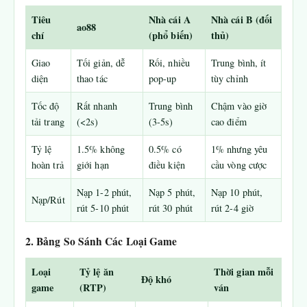
Tiêu
Nhà cái A
Nhà cái B (đối
ao88
chí
(phổ biến)
thủ)
Giao
Tối giản, dễ
Rối, nhiều
Trung bình, ít
diện
thao tác
pop-up
tùy chỉnh
Tốc độ
Rất nhanh
Trung bình
Chậm vào giờ
tải trang
(<2s)
(3-5s)
cao điểm
Tỷ lệ
1.5% không
0.5% có
1% nhưng yêu
hoàn trả
giới hạn
điều kiện
cầu vòng cược
Nạp 1-2 phút,
Nạp 5 phút,
Nạp 10 phút,
Nạp/Rút
rút 5-10 phút
rút 30 phút
rút 2-4 giờ
2. Bảng So Sánh Các Loại Game
Loại
Tỷ lệ ăn
Thời gian mỗi
Độ khó
game
(RTP)
ván