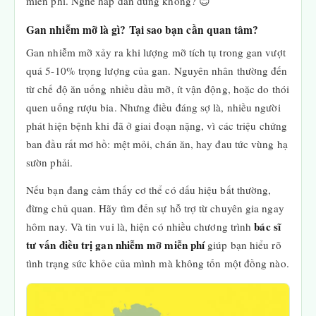
miễn phí. Nghe hấp dẫn đúng không? 😊
Gan nhiễm mỡ là gì? Tại sao bạn cần quan tâm?
Gan nhiễm mỡ xảy ra khi lượng mỡ tích tụ trong gan vượt
quá 5-10% trọng lượng của gan. Nguyên nhân thường đến
từ chế độ ăn uống nhiều dầu mỡ, ít vận động, hoặc do thói
quen uống rượu bia. Nhưng điều đáng sợ là, nhiều người
phát hiện bệnh khi đã ở giai đoạn nặng, vì các triệu chứng
ban đầu rất mơ hồ: mệt mỏi, chán ăn, hay đau tức vùng hạ
sườn phải.
Nếu bạn đang cảm thấy cơ thể có dấu hiệu bất thường,
đừng chủ quan. Hãy tìm đến sự hỗ trợ từ chuyên gia ngay
bác sĩ
hôm nay. Và tin vui là, hiện có nhiều chương trình
tư vấn điều trị gan nhiễm mỡ miễn phí
giúp bạn hiểu rõ
tình trạng sức khỏe của mình mà không tốn một đồng nào.