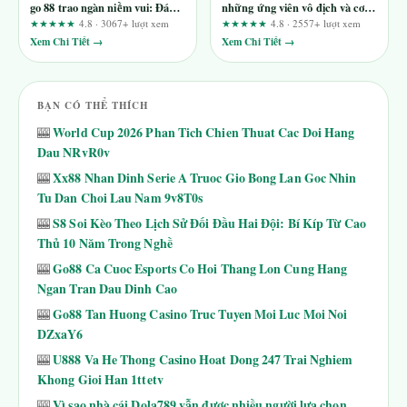
go 88 trao ngàn niềm vui: Đánh
những ứng viên vô địch và cơn
giá toàn diện từ góc nhìn biên
khát danh vọng
★★★★★
4.8 · 3067+ lượt xem
★★★★★
4.8 · 2557+ lượt xem
tập
Xem Chi Tiết →
Xem Chi Tiết →
BẠN CÓ THỂ THÍCH
World Cup 2026 Phan Tich Chien Thuat Cac Doi Hang
🎰
Dau NRvR0v
Xx88 Nhan Dinh Serie A Truoc Gio Bong Lan Goc Nhin
🎰
Tu Dan Choi Lau Nam 9v8T0s
S8 Soi Kèo Theo Lịch Sử Đối Đầu Hai Đội: Bí Kíp Từ Cao
🎰
Thủ 10 Năm Trong Nghề
Go88 Ca Cuoc Esports Co Hoi Thang Lon Cung Hang
🎰
Ngan Tran Dau Dinh Cao
Go88 Tan Huong Casino Truc Tuyen Moi Luc Moi Noi
🎰
DZxaY6
U888 Va He Thong Casino Hoat Dong 247 Trai Nghiem
🎰
Khong Gioi Han 1ttetv
Vì sao nhà cái Dola789 vẫn được nhiều người lựa chọn
🎰