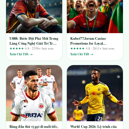
U888: Bước Đột Phá Mới Trong
Kubet77.forum Casino
Làng Công Nghệ Giải Trí Trực
Promotions for Loyal
Tuyến
Members: How to Separate
★★★★★
4.8 · 2356+ lượt xem
★★★★★
4.8 · 2611+ lượt xem
Real Value from Marketing
Xem Chi Tiết →
Xem Chi Tiết →
Noise
Bảng đấu thú vị gạt đi nuối tiếc,
World Cup 2026: Lộ trình của