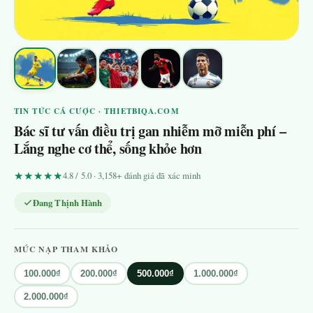
TIN TỨC CÁ CƯỢC · THIETBIQA.COM
Bác sĩ tư vấn điều trị gan nhiễm mỡ miễn phí –
Lắng nghe cơ thể, sống khỏe hơn
★★★★★
4.8 / 5.0 · 3,158+ đánh giá đã xác minh
Đang Thịnh Hành
MỨC NẠP THAM KHẢO
100.000₫
200.000₫
500.000₫
1.000.000₫
2.000.000₫