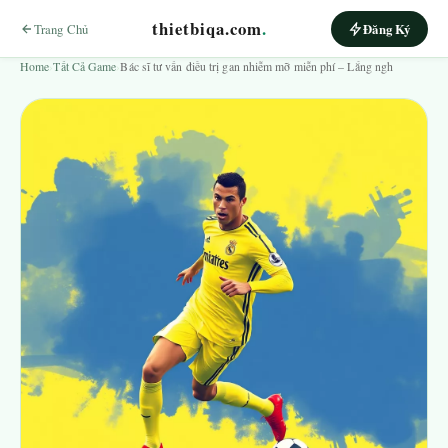
thietbiqa.com
.
Trang Chủ
Đăng Ký
Home
›
Tất Cả Game
›
Bác sĩ tư vấn điều trị gan nhiễm mỡ miễn phí – Lắng ngh