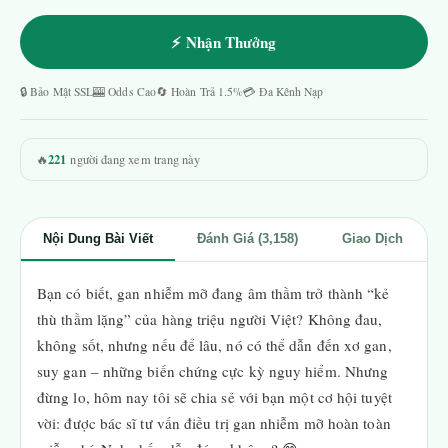
⚡ Nhận Thưởng
🔒 Bảo Mật SSL
🎰 Odds Cao
🔄 Hoàn Trả 1.5%
💳 Đa Kênh Nạp
221
🔥
người đang xem trang này
Nội Dung Bài Viết
Đánh Giá (3,158)
Giao Dịch
Bạn có biết, gan nhiễm mỡ đang âm thầm trở thành “kẻ
thù thầm lặng” của hàng triệu người Việt? Không đau,
không sốt, nhưng nếu để lâu, nó có thể dẫn đến xơ gan,
suy gan – những biến chứng cực kỳ nguy hiểm. Nhưng
đừng lo, hôm nay tôi sẽ chia sẻ với bạn một cơ hội tuyệt
vời: được bác sĩ tư vấn điều trị gan nhiễm mỡ hoàn toàn