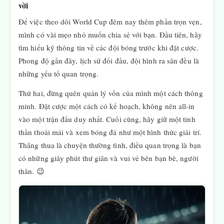
vời
Để việc theo dõi World Cup đêm nay thêm phần trọn vẹn,
mình có vài mẹo nhỏ muốn chia sẻ với bạn. Đầu tiên, hãy
tìm hiểu kỹ thông tin về các đội bóng trước khi đặt cược.
Phong độ gần đây, lịch sử đối đầu, đội hình ra sân đều là
những yếu tố quan trọng.
Thứ hai, đừng quên quản lý vốn của mình một cách thông
minh. Đặt cược một cách có kế hoạch, không nên all-in
vào một trận đấu duy nhất. Cuối cùng, hãy giữ một tinh
thần thoải mái và xem bóng đá như một hình thức giải trí.
Thắng thua là chuyện thường tình, điều quan trọng là bạn
có những giây phút thư giãn và vui vẻ bên bạn bè, người
thân. 😉