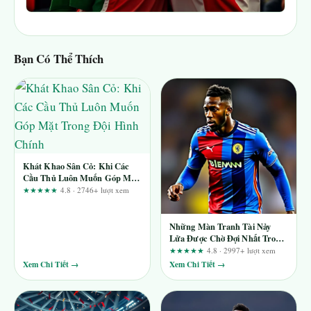
Bạn Có Thể Thích
Khát Khao Sân Cỏ: Khi Các
Cầu Thủ Luôn Muốn Góp Mặt
Trong Đội Hình Chính
★★★★★
4.8 · 2746+ lượt xem
Những Màn Tranh Tài Nảy
Lửa Được Chờ Đợi Nhất Trong
Làng Công Nghệ Giải Trí
★★★★★
4.8 · 2997+ lượt xem
Xem Chi Tiết →
Xem Chi Tiết →