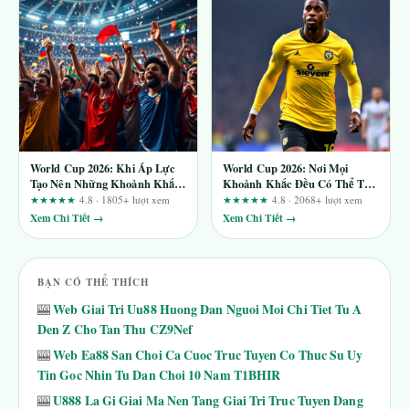
World Cup 2026: Khi Áp Lực
World Cup 2026: Nơi Mọi
Tạo Nên Những Khoảnh Khắc
Khoảnh Khắc Đều Có Thể Trở
Lịch Sử
Thành Biểu Tượng
★★★★★
4.8 · 1805+ lượt xem
★★★★★
4.8 · 2068+ lượt xem
Xem Chi Tiết →
Xem Chi Tiết →
BẠN CÓ THỂ THÍCH
Web Giai Tri Uu88 Huong Dan Nguoi Moi Chi Tiet Tu A
🎰
Den Z Cho Tan Thu CZ9Nef
Web Ea88 San Choi Ca Cuoc Truc Tuyen Co Thuc Su Uy
🎰
Tin Goc Nhin Tu Dan Choi 10 Nam T1BHIR
U888 La Gi Giai Ma Nen Tang Giai Tri Truc Tuyen Dang
🎰