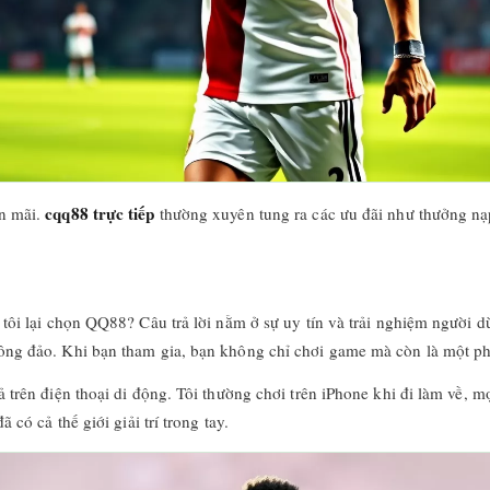
cqq88 trực tiếp
ến mãi.
thường xuyên tung ra các ưu đãi như thưởng nạ
 tôi lại chọn QQ88? Câu trả lời nằm ở sự uy tín và trải nghiệm người
ng đảo. Khi bạn tham gia, bạn không chỉ chơi game mà còn là một phần
 trên điện thoại di động. Tôi thường chơi trên iPhone khi đi làm về, m
có cả thế giới giải trí trong tay.