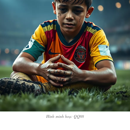
Hình minh hoạ: QQ88