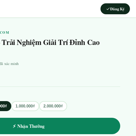
Đăng Ký
A.COM
Trải Nghiệm Giải Trí Đỉnh Cao
á đã xác minh
000₫
1.000.000₫
2.000.000₫
⚡ Nhận Thưởng