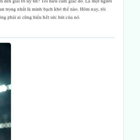
 đến giải trí uy tín? Tôi hiểu cảm giác đó. Là một người
uan trọng nhất là minh bạch khó thế nào. Hôm nay, tôi
ng phải ai cũng hiểu hết sức hút của nó.