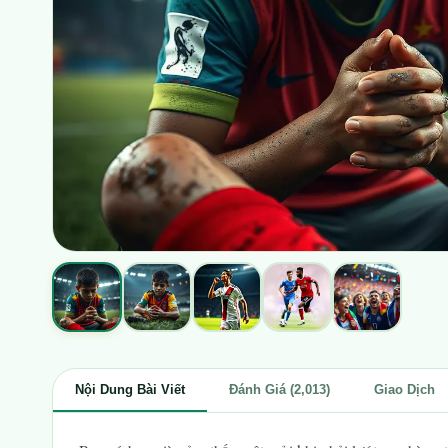
Nội Dung Bài Viết
Đánh Giá (2,013)
Giao Dịch