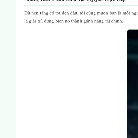
Dù nền tảng có tốt đến đâu, tôi cũng muốn bạn là một ngư
là giải trí, đừng biến nó thành gánh nặng tài chính.