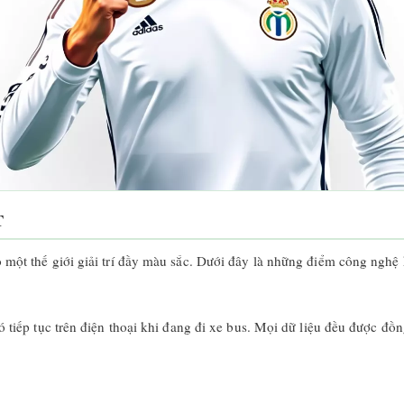
T
 một thế giới giải trí đầy màu sắc. Dưới đây là những điểm công nghệ k
đó tiếp tục trên điện thoại khi đang đi xe bus. Mọi dữ liệu đều được 