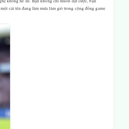
 nghệ không hề dễ. Bạn không chỉ muốn đặt cược, bạn
một cái tên đang làm mưa làm gió trong cộng đồng game