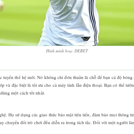
Hình minh hoạ: DEBET
c tuyến thế hệ mới. Nó không chỉ đơn thuần là chỗ để bạn cá độ bóng 
 chớp và đặc biệt là tối ưu cho cả máy tính lẫn điện thoại. Bạn có thể 
 dùng một cách tốt nhất.
ệ. Họ sử dụng các giao thức bảo mật tiên tiến, đảm bảo mọi thông ti
 hay chuyển đổi trò chơi đều diễn ra trong tích tắc. Đối với một người 