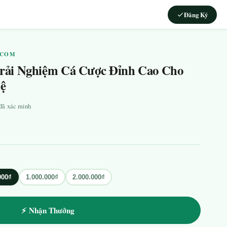
Đăng Ký
A.COM
ải Nghiệm Cá Cược Đỉnh Cao Cho
ệ
á đã xác minh
000₫
1.000.000₫
2.000.000₫
⚡ Nhận Thưởng