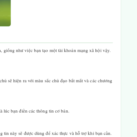
a, giống như việc bạn tạo một tài khoản mạng xã hội vậy.
 chủ sẽ hiện ra với màu sắc chủ đạo bắt mắt và các chương
 lúc bạn điền các thông tin cơ bản.
 tin này sẽ được dùng để xác thực và hỗ trợ khi bạn cần.