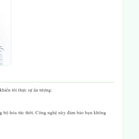
hiến tôi thực sự ấn tượng:
đồng bộ hóa tức thời. Công nghệ này đảm bảo bạn không