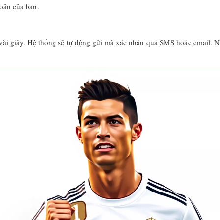
oản của bạn.
 vài giây. Hệ thống sẽ tự động gửi mã xác nhận qua SMS hoặc email. 