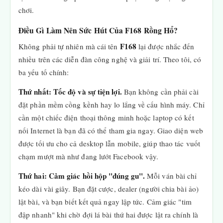
chơi.
Điều Gì Làm Nên Sức Hút Của F168 Rồng Hổ?
F168
Không phải tự nhiên mà cái tên
lại được nhắc đến
nhiều trên các diễn đàn công nghệ và giải trí. Theo tôi, có
ba yếu tố chính:
Thứ nhất: Tốc độ và sự tiện lợi.
Bạn không cần phải cài
đặt phần mềm cồng kềnh hay lo lắng về cấu hình máy. Chỉ
cần một chiếc điện thoại thông minh hoặc laptop có kết
nối Internet là bạn đã có thể tham gia ngay. Giao diện web
được tối ưu cho cả desktop lẫn mobile, giúp thao tác vuốt
chạm mượt mà như đang lướt Facebook vậy.
Thứ hai: Cảm giác hồi hộp "đúng gu".
Mỗi ván bài chỉ
kéo dài vài giây. Bạn đặt cược, dealer (người chia bài ảo)
lật bài, và bạn biết kết quả ngay lập tức. Cảm giác "tim
đập nhanh" khi chờ đợi lá bài thứ hai được lật ra chính là