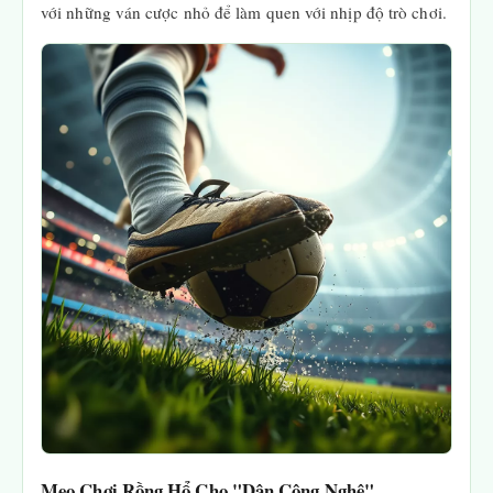
với những ván cược nhỏ để làm quen với nhịp độ trò chơi.
Mẹo Chơi Rồng Hổ Cho "Dân Công Nghệ"