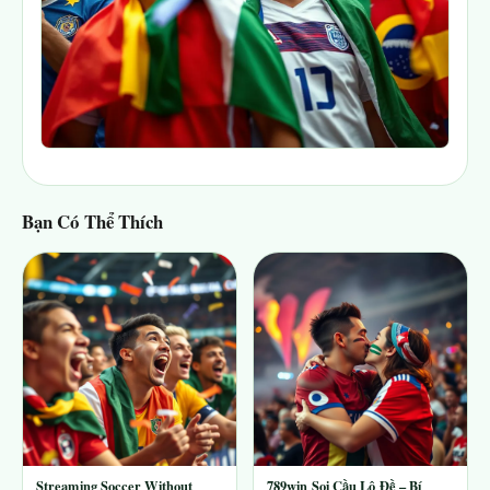
Bạn Có Thể Thích
Streaming Soccer Without
789win Soi Cầu Lô Đề – Bí