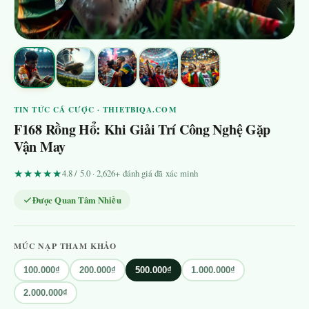
TIN TỨC CÁ CƯỢC · THIETBIQA.COM
F168 Rồng Hổ: Khi Giải Trí Công Nghệ Gặp
Vận May
★★★★★
4.8 / 5.0 · 2,626+ đánh giá đã xác minh
Được Quan Tâm Nhiều
MỨC NẠP THAM KHẢO
100.000₫
200.000₫
500.000₫
1.000.000₫
2.000.000₫