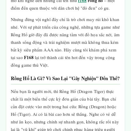
f168
rồng hổ
mò khi nghe đến những cái tên như
– một
điểm đến quen thuộc với dân chơi hệ "đỏ đen" có gu.
Nhưng đừng vội nghĩ đây chỉ là trò chơi may rủi khô khan
nhé. Với sự phát triển của công nghệ, những tựa game như
Rồng Hổ giờ đây đã được nâng tầm với đồ họa sắc nét, âm
thanh sống động và trải nghiệm mượt mà không thua kém
bất kỳ siêu phẩm AAA nào. Hãy cùng tôi khám phá xem
F168
tại sao
lại trở thành cái tên hot đến vậy trong cộng
đồng game thủ Việt.
Rồng Hổ Là Gì? Vì Sao Lại "Gây Nghiện" Đến Thế?
Nếu bạn là người mới, thì Rồng Hổ (Dragon Tiger) thực
chất là một biến thể cực kỳ đơn giản của bài tây. Bạn chỉ
cần đặt cược vào một trong hai cửa: Rồng (Dragon) hoặc
Hổ (Tiger). Ai có lá bài cao hơn sẽ thắng. Nghe có vẻ dễ
như ăn kẹo, nhưng chính sự nhanh gọn, không rắc rối này
lại là "vũ khí" giúp trò chơi chinh phục hàng triệu người