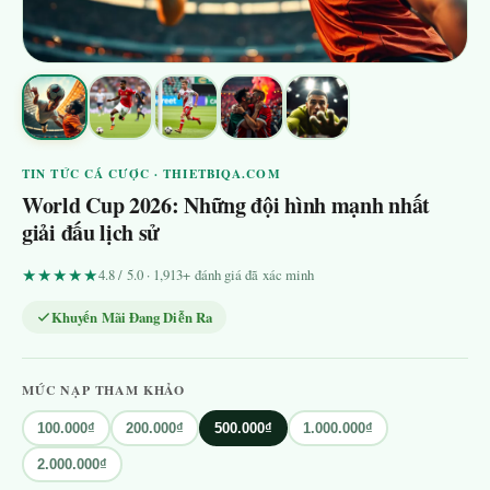
TIN TỨC CÁ CƯỢC · THIETBIQA.COM
World Cup 2026: Những đội hình mạnh nhất
giải đấu lịch sử
★★★★★
4.8 / 5.0 · 1,913+ đánh giá đã xác minh
Khuyến Mãi Đang Diễn Ra
MỨC NẠP THAM KHẢO
100.000₫
200.000₫
500.000₫
1.000.000₫
2.000.000₫