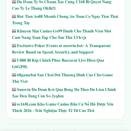
Du Doan Ty So Chuan Xac Cung C168 Bi Quyet Nang
🎰
Cao Ty Le Thang Ohlkf1
Rut Tien Ao88 Nhanh Chong An Toan Co Ngay Tien That
🎰
Trong Tay
Khuyen Mai Casino Go99 Danh Cho Thanh Vien Moi
🎰
Cam Nang Toan Tap Cho Tan Thu LVkvjr
Exclusive Poker Events at sunwin.bot: A Transparent
🎰
Review Based on Speed, Security, and Support
U888 Bi Kip Chinh Phuc Baccarat Live Hieu Qua
🎰
G6GP0L
68gamebai San Choi Doi Thuong Dinh Cao Cho Game
🎰
Thu Viet
Sunwin Du Doan Ket Qua Bong Da Theo Du Lieu Chinh
🎰
Xac Den Tung Con So 2yqlun
ec168l.com Kho Game Casino Bắn Cá Nổ Hũ Được Yêu
🎰
Thích 2026 - Trải Nghiệm Thực Tế Từ Cao Thủ