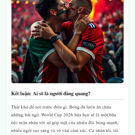
Kết luận: Ai sẽ là người đăng quang?
Thật khó để nói trước điều gì. Bóng đá luôn ẩn chứa
những bất ngờ. World Cup 2026 hứa hẹn sẽ là một bữa
tiệc mãn nhãn với sự góp mặt của nhiều đội bóng mạnh,
nhiều ngôi sao sáng và vô vàn cảm xúc. Cá nhân tôi, tôi