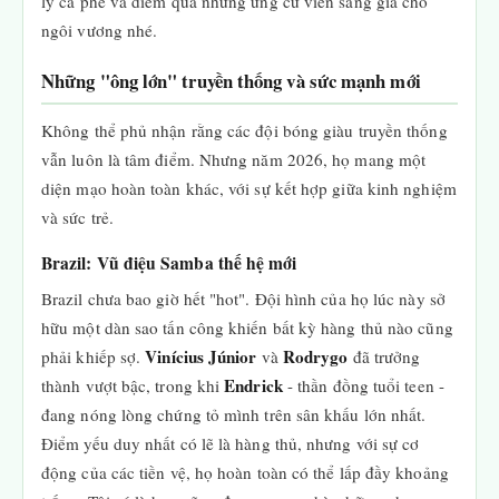
ly cà phê và điểm qua những ứng cử viên sáng giá cho
ngôi vương nhé.
Những "ông lớn" truyền thống và sức mạnh mới
Không thể phủ nhận rằng các đội bóng giàu truyền thống
vẫn luôn là tâm điểm. Nhưng năm 2026, họ mang một
diện mạo hoàn toàn khác, với sự kết hợp giữa kinh nghiệm
và sức trẻ.
Brazil: Vũ điệu Samba thế hệ mới
Brazil chưa bao giờ hết "hot". Đội hình của họ lúc này sở
hữu một dàn sao tấn công khiến bất kỳ hàng thủ nào cũng
Vinícius Júnior
Rodrygo
phải khiếp sợ.
và
đã trưởng
Endrick
thành vượt bậc, trong khi
- thần đồng tuổi teen -
đang nóng lòng chứng tỏ mình trên sân khấu lớn nhất.
Điểm yếu duy nhất có lẽ là hàng thủ, nhưng với sự cơ
động của các tiền vệ, họ hoàn toàn có thể lấp đầy khoảng