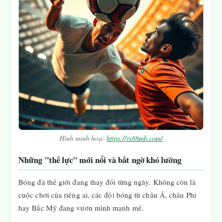
Hình minh hoạ:
https://tx88mb.com/
Những "thế lực" mới nổi và bất ngờ khó lường
Bóng đá thế giới đang thay đổi từng ngày. Không còn là
cuộc chơi của riêng ai, các đội bóng từ châu Á, châu Phi
hay Bắc Mỹ đang vươn mình mạnh mẽ.