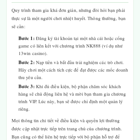
Quy trình tham gia khá đơn giản, nhưng đòi hỏi bạn phải
thực sự là một người chơi nhiệt huyết. Thông thường, bạn
sẽ cần:
Bước 1:
Đăng ký tài khoản tại một nhà cái hoặc cổng
game có liên kết với chương trình NK888 (ví dụ như
13win casino).
Bước 2:
Nạp tiền và bắt đầu trải nghiệm các trò chơi.
Hãy chơi một cách tích cực để đạt được các mốc doanh
thu yêu cầu.
Bước 3:
Khi đủ điều kiện, bộ phận chăm sóc khách
hàng sẽ chủ động liên hệ và mời bạn tham gia chương
trình VIP. Lúc này, bạn sẽ được chỉ định một quản lý
riêng.
Mọi thông tin chi tiết về điều kiện và quyền lợi thường
được cập nhật trực tiếp trên trang chủ của chương trình.
Bạn cũng có thể liên hệ trực tiếp với bộ phận hỗ trợ để