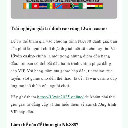
Trải nghiệm giải trí đỉnh cao cùng 13win casino
Để có thể tham gia vào chương trình NK888 danh giá, bạn
cần phải là người chơi thực thụ tại một sân chơi uy tín. Và
13win casino
chính là một trong những điểm đến hàng
đầu, nơi bạn có thể bắt đầu hành trình chinh phục đẳng
cấp VIP. Với hàng trăm tựa game hấp dẫn, từ casino trực
tuyến, slot game cho đến thể thao, lô đề, 13win casino đáp
ứng mọi sở thích của người chơi.
Hãy ghé thăm
https://13win2025.online/
để khám phá thế
giới giải trí đẳng cấp và tìm hiểu thêm về các chương trình
VIP hấp dẫn.
Làm thế nào để tham gia NK888?