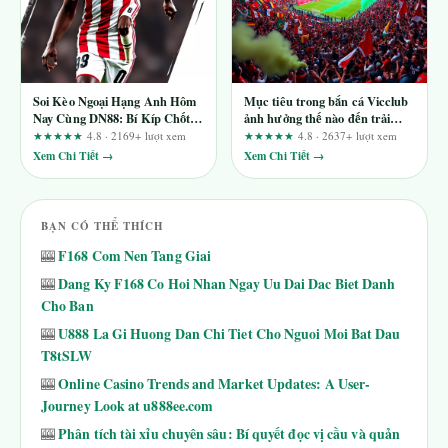
Soi Kèo Ngoại Hạng Anh Hôm
Mục tiêu trong bắn cá Vicclub
Nay Cùng DN88: Bí Kíp Chốt
ảnh hưởng thế nào đến trải
Kèo Chuẩn Xác
nghiệm casino
★★★★★
4.8 · 2169+ lượt xem
★★★★★
4.8 · 2637+ lượt xem
Xem Chi Tiết →
Xem Chi Tiết →
BẠN CÓ THỂ THÍCH
F168 Com Nen Tang Giai
🎰
Dang Ky F168 Co Hoi Nhan Ngay Uu Dai Dac Biet Danh
🎰
Cho Ban
U888 La Gi Huong Dan Chi Tiet Cho Nguoi Moi Bat Dau
🎰
T8tSLW
Online Casino Trends and Market Updates: A User-
🎰
Journey Look at u888ee.com
Phân tích tài xỉu chuyên sâu: Bí quyết đọc vị cầu và quản
🎰