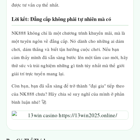
được tư vấn cụ thể nhất.
Lời kết: Đẳng cấp không phải tự nhiên mà có
NK888 không chỉ là một chương trình khuyến mãi, mà là
một tuyên ngôn về đẳng cấp. Nó dành cho những ai dám
chơi, dám thắng và biết tận hưởng cuộc chơi. Nếu bạn
cảm thấy mình đã sẵn sàng bước lên một tầm cao mới, hãy
thử sức và trải nghiệm những gì tinh túy nhất mà thế giới
giải trí trực tuyến mang lại.
Còn bạn, bạn đã sẵn sàng để trở thành "đại gia" tiếp theo
của NK888 chưa? Hãy chia sẻ suy nghĩ của mình ở phần
bình luận nhé! 🚀