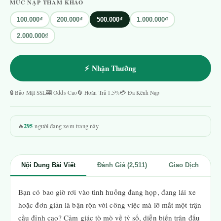
MỨC NẠP THAM KHẢO
100.000₫
200.000₫
500.000₫
1.000.000₫
2.000.000₫
⚡ Nhận Thưởng
🔒 Bảo Mật SSL
🎰 Odds Cao
🔄 Hoàn Trả 1.5%
💳 Đa Kênh Nạp
295
🔥
người đang xem trang này
Nội Dung Bài Viết
Đánh Giá (2,511)
Giao Dịch
Bạn có bao giờ rơi vào tình huống đang họp, đang lái xe
hoặc đơn giản là bận rộn với công việc mà lỡ mất một trận
cầu đỉnh cao? Cảm giác tò mò về tỷ số, diễn biến trận đấu