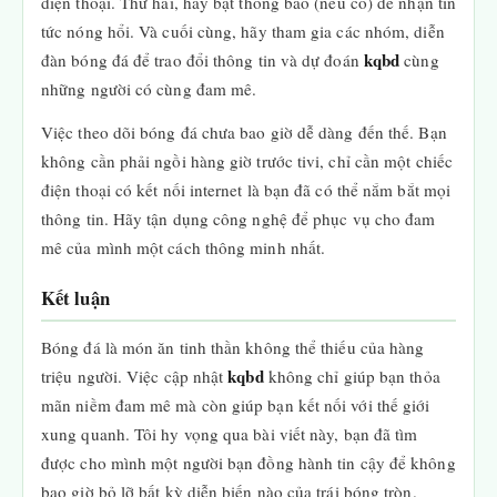
điện thoại. Thứ hai, hãy bật thông báo (nếu có) để nhận tin
tức nóng hổi. Và cuối cùng, hãy tham gia các nhóm, diễn
kqbd
đàn bóng đá để trao đổi thông tin và dự đoán
cùng
những người có cùng đam mê.
Việc theo dõi bóng đá chưa bao giờ dễ dàng đến thế. Bạn
không cần phải ngồi hàng giờ trước tivi, chỉ cần một chiếc
điện thoại có kết nối internet là bạn đã có thể nắm bắt mọi
thông tin. Hãy tận dụng công nghệ để phục vụ cho đam
mê của mình một cách thông minh nhất.
Kết luận
Bóng đá là món ăn tinh thần không thể thiếu của hàng
kqbd
triệu người. Việc cập nhật
không chỉ giúp bạn thỏa
mãn niềm đam mê mà còn giúp bạn kết nối với thế giới
xung quanh. Tôi hy vọng qua bài viết này, bạn đã tìm
được cho mình một người bạn đồng hành tin cậy để không
bao giờ bỏ lỡ bất kỳ diễn biến nào của trái bóng tròn.