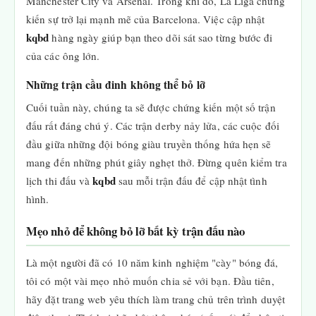
Manchester City và Arsenal. Trong khi đó, La Liga chứng
kiến sự trở lại mạnh mẽ của Barcelona. Việc cập nhật
kqbd
hàng ngày giúp bạn theo dõi sát sao từng bước đi
của các ông lớn.
Những trận cầu đinh không thể bỏ lỡ
Cuối tuần này, chúng ta sẽ được chứng kiến một số trận
đấu rất đáng chú ý. Các trận derby nảy lửa, các cuộc đối
đầu giữa những đội bóng giàu truyền thống hứa hẹn sẽ
mang đến những phút giây nghẹt thở. Đừng quên kiểm tra
kqbd
lịch thi đấu và
sau mỗi trận đấu để cập nhật tình
hình.
Mẹo nhỏ để không bỏ lỡ bất kỳ trận đấu nào
Là một người đã có 10 năm kinh nghiệm "cày" bóng đá,
tôi có một vài mẹo nhỏ muốn chia sẻ với bạn. Đầu tiên,
hãy đặt trang web yêu thích làm trang chủ trên trình duyệt